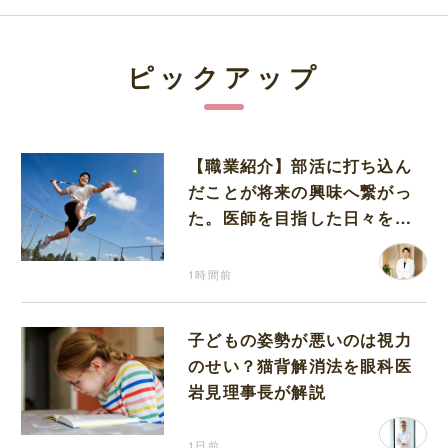
ピックアップ
【職業紹介】部活に打ち込ん
だことが将来の興味へ繋がっ
た。医師を目指した日々を振
り返って思うこと
1時間前
子どもの姿勢が悪いのは視力
のせい？猫背解消法を眼科医
岩見理事長が解説
1日前