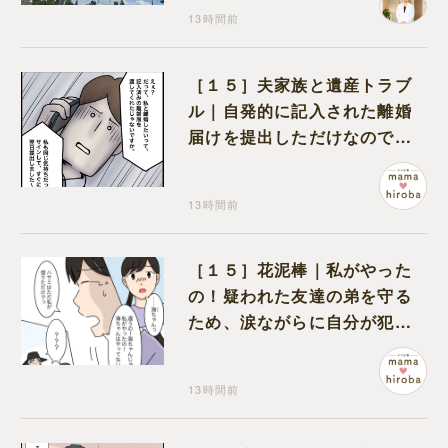
13時間前
［１５］夫家族と遺産トラブ
ル｜自発的に記入された離婚
届けを提出しただけなので、
何も問題なし
13時間前
［１５］花泥棒｜私がやった
の！疑われた友達の弟を守る
ため、涙ながらに自分が犯人
だと名乗り出た娘
13時間前