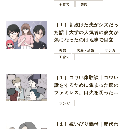
子育て
幼児
［１］垢抜けた夫がクズだっ
た話｜大学の人気者の彼女が
気になったのは地味で目立た
ない男子学生
夫婦
恋愛・結婚
マンガ
子育て
［１］コワい体験談｜コワい
話をするために集まった夜の
ファミレス。口火を切ったの
は電車好きの男の子ママ
マンガ
［１］嫁いびり義母｜親代わ