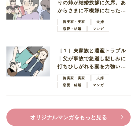
りの姉が結婚挨拶に欠席。あ
からさまに不機嫌になった義
母
義実家・実家
夫婦
恋愛・結婚
マンガ
［１］夫家族と遺産トラブル
｜父が事故で急逝し悲しみに
打ちひしがれる妻を力強い言
葉で励ます夫
義実家・実家
夫婦
恋愛・結婚
マンガ
オリジナルマンガをもっと見る