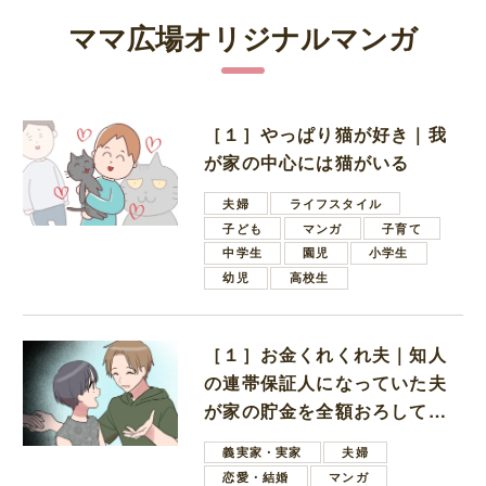
ママ広場オリジナルマンガ
［１］やっぱり猫が好き｜我
が家の中心には猫がいる
夫婦
ライフスタイル
子ども
マンガ
子育て
中学生
園児
小学生
幼児
高校生
［１］お金くれくれ夫｜知人
の連帯保証人になっていた夫
が家の貯金を全額おろしてほ
しいと言ってきた
義実家・実家
夫婦
恋愛・結婚
マンガ