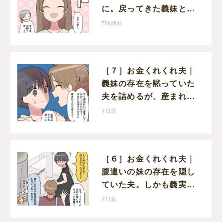
に。戻ってきた義妹と夫
や義母の様子になんだか
7時間前
違和感
［７］お金くれくれ夫｜
義妹の存在を黙っていた
夫を詰めるが、産まれる
子どものことを第一に考
1日前
えてと流される
［６］お金くれくれ夫｜
腹違いの妹の存在を隠し
ていた夫。しかも義実家
で一緒に暮らすことにな
2日前
り困惑する妻