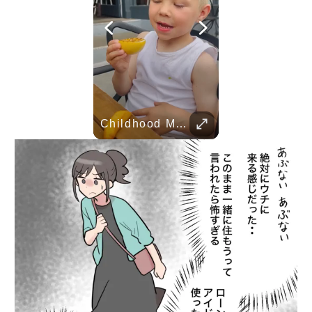
Her Standards Are Already High
TRUVID 魅力的な京都――時を超える静寂と伝統美
Childhood Memories
Parent Pranks
TRUVID 広島と宮島 – 歴史と美しさ
TRUVID 野生の北海道 – 雪と自然
TRUVID 餅 ― 日本のやさしい甘さと伝統の味
Her standards are already high