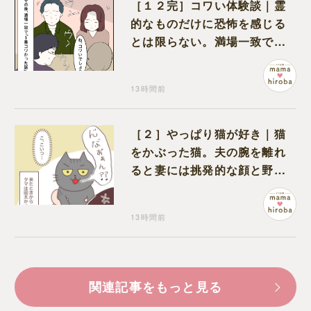
［１２完］コワい体験談｜霊
的なものだけに恐怖を感じる
とは限らない。満場一致でコ
ワいと認定された意外な体験
13時間前
［２］やっぱり猫が好き｜猫
をかぶった猫。夫の腕を離れ
ると妻には挑発的な顔と野太
い鳴き声
13時間前
関連記事をもっと見る