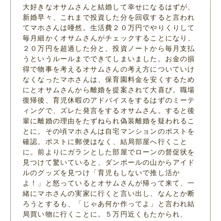
大好きなオサムさんと結婚して幸せになるはずが、
新婚早々、これまで投資した分を回収すると言われ
てマホさんは唖然。生活費２０万円でやりくりして
毎月細かくオサムさんがチェックすることになり、
２０万円を超過した分と、投資ノートから毎月支払
うというルールまでできてしまいました。お金の損
得で物事を考えるオサムさんの考え方についていけ
なくなったマホさんは、保育園料金を安くするため
にとオサムさんから離婚を提案されて大喜び。職場
復帰後、育児休暇のアドバイスをするはずのミーテ
ィングで、ズレた発言をするオサムさん。すると後
輩に離婚の理由をたずねられ偽装離婚を疑われるこ
とに。その頃マホさんは自宅マンションのポストを
確認。ポストに郵便はなく、結局部屋へ行くこと
に。前よりにガランとした部屋でローンの督促状を
見つけて驚いていると、ダンボールの山からアイド
ルのグッズを見つけ「育児もしないで推し活か
よ！」と怒っているとオサムさんが帰って来て、一
緒にマホさんの実家に行くと言い出し、なんとか断
ろうとするも、「じゃあ何か作ってよ」と言われ結
局買い物に行くことに。５万円近くもたかられ、