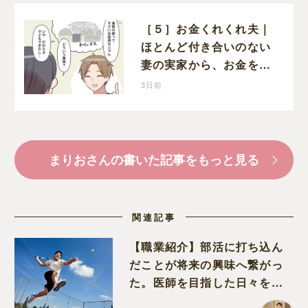
［５］お金くれくれ夫｜
ほとんど付き合いのない
妻の実家から、お金を借
りようとする夫が怪しす
3日前
ぎる
まりおさんの書いた記事をもっと見る
関連記事
【職業紹介】部活に打ち込ん
だことが将来の興味へ繋がっ
た。医師を目指した日々を振
り返って思うこと