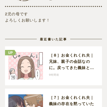
2児の母です
よろしくお願いします！
最近書いた記事
［８］お金くれくれ夫｜
兄妹、親子の会話なの
に。戻ってきた義妹と夫
や義母の様子になんだか
9時間前
違和感
［７］お金くれくれ夫｜
義妹の存在を黙っていた