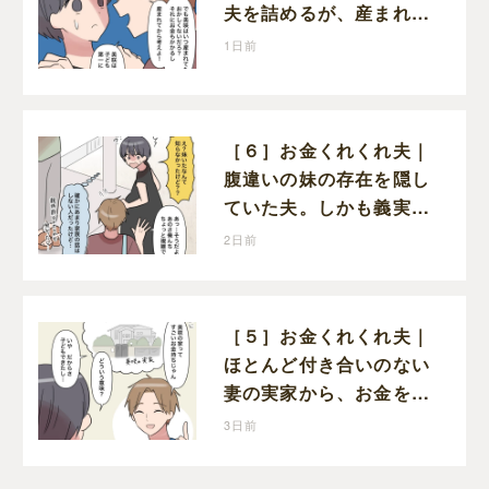
夫を詰めるが、産まれる
子どものことを第一に考
1日前
えてと流される
［６］お金くれくれ夫｜
腹違いの妹の存在を隠し
ていた夫。しかも義実家
で一緒に暮らすことにな
2日前
り困惑する妻
［５］お金くれくれ夫｜
ほとんど付き合いのない
妻の実家から、お金を借
りようとする夫が怪しす
3日前
ぎる