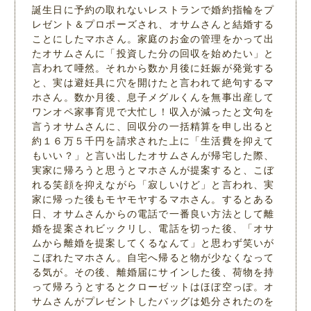
誕生日に予約の取れないレストランで婚約指輪をプ
レゼント＆プロポーズされ、オサムさんと結婚する
ことにしたマホさん。家庭のお金の管理をかって出
たオサムさんに「投資した分の回収を始めたい」と
言われて唖然。それから数か月後に妊娠が発覚する
と、実は避妊具に穴を開けたと言われて絶句するマ
ホさん。数か月後、息子メグルくんを無事出産して
ワンオペ家事育児で大忙し！収入が減ったと文句を
言うオサムさんに、回収分の一括精算を申し出ると
約１６万５千円を請求された上に「生活費を抑えて
もいい？」と言い出したオサムさんが帰宅した際、
実家に帰ろうと思うとマホさんが提案すると、こぼ
れる笑顔を抑えながら「寂しいけど」と言われ、実
家に帰った後もモヤモヤするマホさん。するとある
日、オサムさんからの電話で一番良い方法として離
婚を提案されビックリし、電話を切った後、「オサ
ムから離婚を提案してくるなんて」と思わず笑いが
こぼれたマホさん。自宅へ帰ると物が少なくなって
る気が。その後、離婚届にサインした後、荷物を持
って帰ろうとするとクローゼットはほぼ空っぽ。オ
サムさんがプレゼントしたバッグは処分されたのを