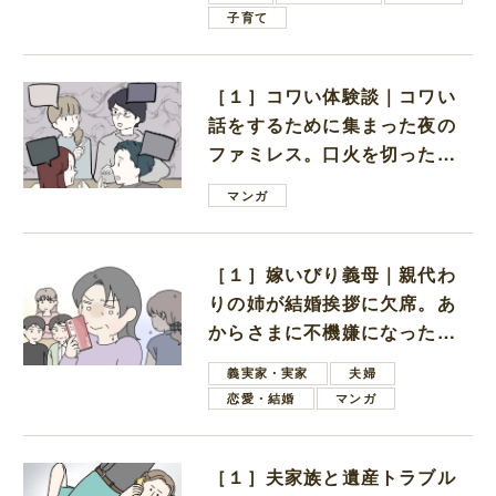
子育て
［１］コワい体験談｜コワい
話をするために集まった夜の
ファミレス。口火を切ったの
は電車好きの男の子ママ
マンガ
［１］嫁いびり義母｜親代わ
りの姉が結婚挨拶に欠席。あ
からさまに不機嫌になった義
母
義実家・実家
夫婦
恋愛・結婚
マンガ
［１］夫家族と遺産トラブル