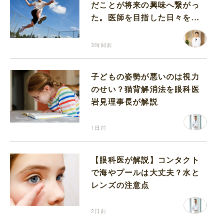
だことが将来の興味へ繋がっ
た。医師を目指した日々を振
り返って思うこと
3時間前
子どもの姿勢が悪いのは視力
のせい？猫背解消法を眼科医
岩見理事長が解説
1日前
【眼科医が解説】コンタクト
で海やプールは大丈夫？水と
レンズの注意点
2日前