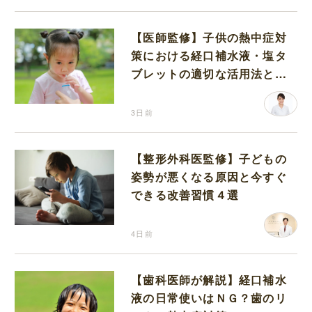
【医師監修】子供の熱中症対
策における経口補水液・塩タ
ブレットの適切な活用法と水
分補給の注意点
3日前
【整形外科医監修】子どもの
姿勢が悪くなる原因と今すぐ
できる改善習慣４選
4日前
【歯科医師が解説】経口補水
液の日常使いはＮＧ？歯のリ