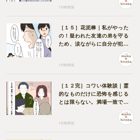
15時間前
［１５］花泥棒｜私がやった
の！疑われた友達の弟を守る
ため、涙ながらに自分が犯人
だと名乗り出た娘
15時間前
［１２完］コワい体験談｜霊
的なものだけに恐怖を感じる
とは限らない。満場一致でコ
ワいと認定された意外な体験
15時間前