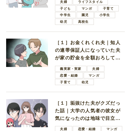
夫婦
ライフスタイル
子ども
マンガ
子育て
中学生
園児
小学生
幼児
高校生
［１］お金くれくれ夫｜知人
の連帯保証人になっていた夫
が家の貯金を全額おろしてほ
しいと言ってきた
義実家・実家
夫婦
恋愛・結婚
マンガ
子育て
幼児
［１］垢抜けた夫がクズだっ
た話｜大学の人気者の彼女が
気になったのは地味で目立た
ない男子学生
夫婦
恋愛・結婚
マンガ