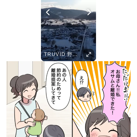
Her Standards Are Already High
TRUVID 野生の北海道 – 雪と自然
Parent Pranks
TRUVID 広島と宮島 – 歴史と美しさ
TRUVID 魅力的な京都――時を超える静寂と伝統美
TRUVID 餅 ― 日本のやさしい甘さと伝統の味
Childhood Memorie
Her standards are already high