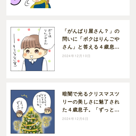
「がんばり屋さん？」の
問いに「ボクはりんごや
さん」と答える４歳息子
が可愛すぎる｜ホッター
2024年12月10日
の子育て絵日記
暗闇で光るクリスマスツ
リーの美しさに魅了され
た４歳息子。「ずっと電
気消して！」とまさかの
2024年12月6日
お願い｜ホッターの子育
て絵日記