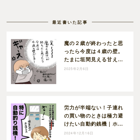
最近書いた記事
魔の２歳が終わったと思
ったら今度は４歳の壁。
たまに垣間見える甘えん
坊が愛おしい｜ホッター
2025年2月6日
の子育て絵日記
労力が半端ない！子連れ
の買い物のときは極力避
けたい自動釣銭機｜ホッ
ターの子育て絵日記
2024年12月16日