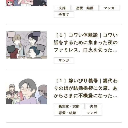
ない男子学生
夫婦
恋愛・結婚
マンガ
子育て
［１］コワい体験談｜コワい
話をするために集まった夜の
ファミレス。口火を切ったの
は電車好きの男の子ママ
マンガ
［１］嫁いびり義母｜親代わ
りの姉が結婚挨拶に欠席。あ
からさまに不機嫌になった義
母
義実家・実家
夫婦
恋愛・結婚
マンガ