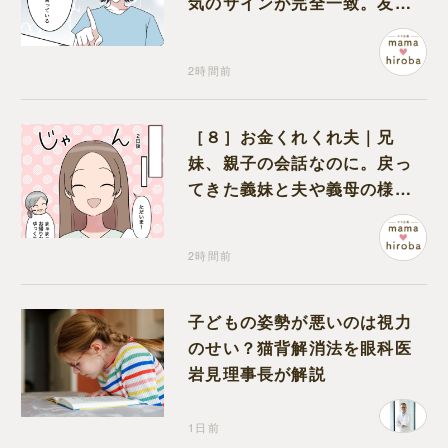
気のサインが完全一致。友人
にも忠告され不安になる
2時間前
［８］お金くれくれ夫｜兄
妹、親子の会話なのに。戻っ
てきた義妹と夫や義母の様子
になんだか違和感
2時間前
子どもの姿勢が悪いのは視力
のせい？猫背解消法を眼科医
岩見理事長が解説
1日前