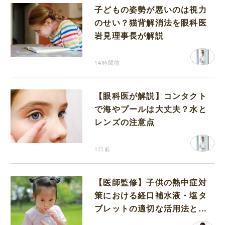
子どもの姿勢が悪いのは視力
のせい？猫背解消法を眼科医
岩見理事長が解説
14時間前
【眼科医が解説】コンタクト
で海やプールは大丈夫？水と
レンズの注意点
1日前
【医師監修】子供の熱中症対
策における経口補水液・塩タ
ブレットの適切な活用法と水
分補給の注意点