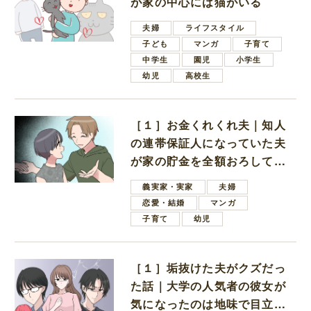
が家の中心には猫がいる
夫婦
ライフスタイル
子ども
マンガ
子育て
中学生
園児
小学生
幼児
高校生
［１］お金くれくれ夫｜知人
の連帯保証人になっていた夫
が家の貯金を全額おろしてほ
しいと言ってきた
義実家・実家
夫婦
恋愛・結婚
マンガ
子育て
幼児
［１］垢抜けた夫がクズだっ
た話｜大学の人気者の彼女が
気になったのは地味で目立た