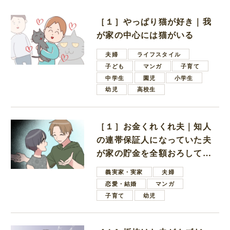
［１］やっぱり猫が好き｜我
が家の中心には猫がいる
夫婦
ライフスタイル
子ども
マンガ
子育て
中学生
園児
小学生
幼児
高校生
［１］お金くれくれ夫｜知人
の連帯保証人になっていた夫
が家の貯金を全額おろしてほ
しいと言ってきた
義実家・実家
夫婦
恋愛・結婚
マンガ
子育て
幼児