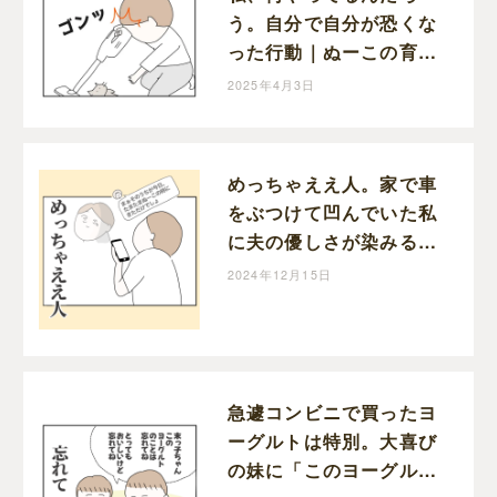
う。自分で自分が恐くな
った行動｜ぬーこの育児
漫画
2025年4月3日
めっちゃええ人。家で車
をぶつけて凹んでいた私
に夫の優しさが染みる｜
ぬーこの育児漫画
2024年12月15日
急遽コンビニで買ったヨ
ーグルトは特別。大喜び
の妹に「このヨーグルト