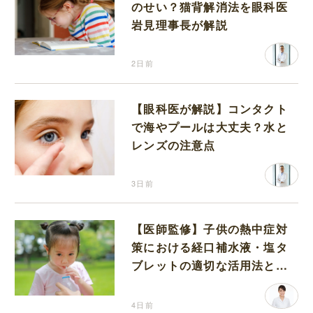
のせい？猫背解消法を眼科医
岩見理事長が解説
2日前
【眼科医が解説】コンタクト
で海やプールは大丈夫？水と
レンズの注意点
3日前
【医師監修】子供の熱中症対
策における経口補水液・塩タ
ブレットの適切な活用法と水
分補給の注意点
4日前