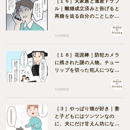
［１６］夫家族と遺産トラブ
ル｜離婚成立済みと告げると
再婚を迫る自分のことしか考
えない元夫
16時間前
［１６］花泥棒｜防犯カメラ
に残された謎の人物。チュー
リップを切った犯人につなが
る証拠になるのか期待する
16時間前
［３］やっぱり猫が好き｜妻
と子どもにはツンツンなの
に、夫にだけ甘えん坊になる