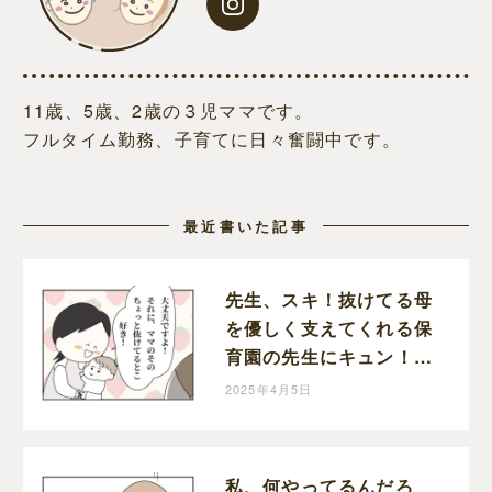
11歳、5歳、2歳の３児ママです。
フルタイム勤務、子育てに日々奮闘中です。
最近書いた記事
先生、スキ！抜けてる母
を優しく支えてくれる保
育園の先生にキュン！｜
ぬーこの育児漫画
2025年4月5日
私、何やってるんだろ