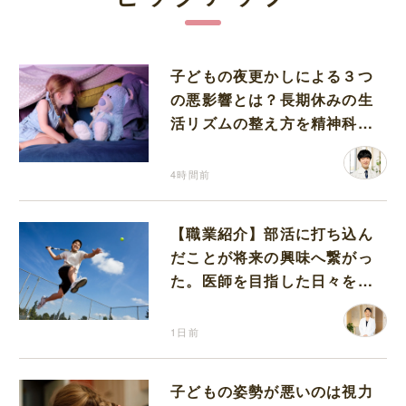
子どもの夜更かしによる３つ
の悪影響とは？長期休みの生
活リズムの整え方を精神科医
が解説
4時間前
【職業紹介】部活に打ち込ん
だことが将来の興味へ繋がっ
た。医師を目指した日々を振
り返って思うこと
1日前
子どもの姿勢が悪いのは視力