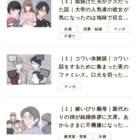
［１］垢抜けた夫がクズだっ
た話｜大学の人気者の彼女が
気になったのは地味で目立た
ない男子学生
夫婦
恋愛・結婚
マンガ
子育て
［１］コワい体験談｜コワい
話をするために集まった夜の
ファミレス。口火を切ったの
は電車好きの男の子ママ
マンガ
［１］嫁いびり義母｜親代わ
りの姉が結婚挨拶に欠席。あ
からさまに不機嫌になった義
母
義実家・実家
夫婦