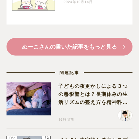
のことは忘れてね」と釘
2024年12月14日
を刺す姉｜ぬーこの育児
漫画
ぬーこさんの書いた記事をもっと見る
関連記事
子どもの夜更かしによる３つ
の悪影響とは？長期休みの生
活リズムの整え方を精神科医
が解説
16時間前