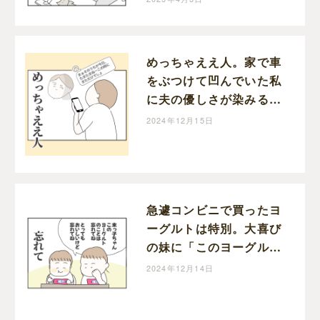
めっちゃええ人。家で車
をぶつけて凹んでいた私
に夫の優しさが染みる｜
ぬーこの育児漫画
2024年12月15日
急遽コンビニで買ったヨ
ーグルトは特別。大喜び
の妹に「このヨーグルト
のことは忘れてね」と釘
2024年12月14日
を刺す姉｜ぬーこの育児
漫画