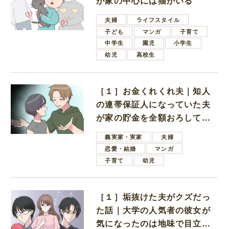
が家の中心には猫がいる
夫婦
ライフスタイル
子ども
マンガ
子育て
中学生
園児
小学生
幼児
高校生
［１］お金くれくれ夫｜知人
の連帯保証人になっていた夫
が家の貯金を全額おろしてほ
しいと言ってきた
義実家・実家
夫婦
恋愛・結婚
マンガ
子育て
幼児
［１］垢抜けた夫がクズだっ
た話｜大学の人気者の彼女が
気になったのは地味で目立た