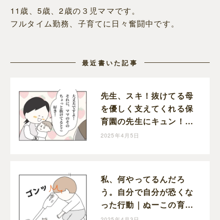
11歳、5歳、2歳の３児ママです。
フルタイム勤務、子育てに日々奮闘中です。
最近書いた記事
先生、スキ！抜けてる母
を優しく支えてくれる保
育園の先生にキュン！｜
ぬーこの育児漫画
2025年4月5日
私、何やってるんだろ
う。自分で自分が恐くな
った行動｜ぬーこの育児
漫画
2025年4月3日