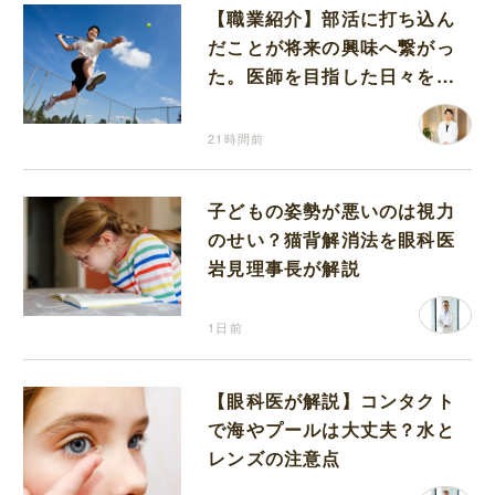
【職業紹介】部活に打ち込ん
だことが将来の興味へ繋がっ
た。医師を目指した日々を振
り返って思うこと
21時間前
子どもの姿勢が悪いのは視力
のせい？猫背解消法を眼科医
岩見理事長が解説
1日前
【眼科医が解説】コンタクト
で海やプールは大丈夫？水と
レンズの注意点