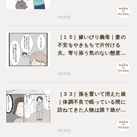
猫のギャップに癒される
9時間前
［１５］嫁いびり義母｜妻の
不安をやきもちで片付ける
夫。寄り添う気のない態度に
モヤモヤが募る
9時間前
［３３］孫を置いて消えた娘
｜体調不良で眠っている間に
訪ねてきた人物は誰？娘が戻
ってきたのかと不安になる
9時間前