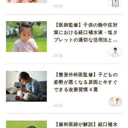
2日前
【医師監修】子供の熱中症対
策における経口補水液・塩タ
ブレットの適切な活用法と水
分補給の注意点
3日前
【整形外科医監修】子どもの
姿勢が悪くなる原因と今すぐ
できる改善習慣４選
4日前
【歯科医師が解説】経口補水