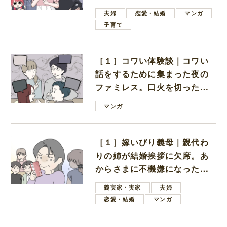
ない男子学生
夫婦
恋愛・結婚
マンガ
子育て
［１］コワい体験談｜コワい
話をするために集まった夜の
ファミレス。口火を切ったの
は電車好きの男の子ママ
マンガ
［１］嫁いびり義母｜親代わ
りの姉が結婚挨拶に欠席。あ
からさまに不機嫌になった義
母
義実家・実家
夫婦
恋愛・結婚
マンガ