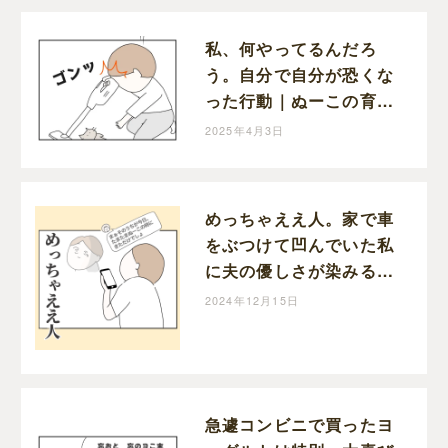
私、何やってるんだろ
う。自分で自分が恐くな
った行動｜ぬーこの育児
漫画
2025年4月3日
めっちゃええ人。家で車
をぶつけて凹んでいた私
に夫の優しさが染みる｜
ぬーこの育児漫画
2024年12月15日
急遽コンビニで買ったヨ