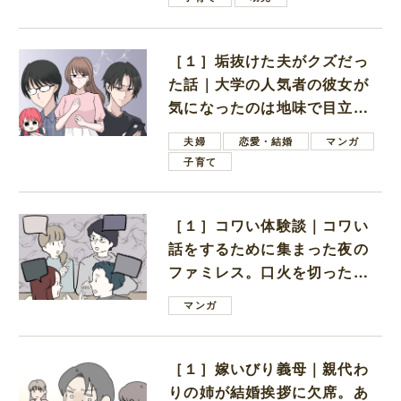
［１］垢抜けた夫がクズだっ
た話｜大学の人気者の彼女が
気になったのは地味で目立た
ない男子学生
夫婦
恋愛・結婚
マンガ
子育て
［１］コワい体験談｜コワい
話をするために集まった夜の
ファミレス。口火を切ったの
は電車好きの男の子ママ
マンガ
［１］嫁いびり義母｜親代わ
りの姉が結婚挨拶に欠席。あ