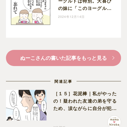
ーグルトは特別。大喜び
の妹に「このヨーグルト
のことは忘れてね」と釘
2024年12月14日
を刺す姉｜ぬーこの育児
漫画
ぬーこさんの書いた記事をもっと見る
関連記事
［１５］花泥棒｜私がやった
の！疑われた友達の弟を守る
ため、涙ながらに自分が犯人
だと名乗り出た娘