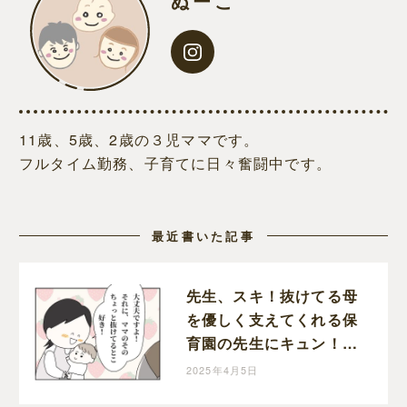
ぬーこ
11歳、5歳、2歳の３児ママです。
フルタイム勤務、子育てに日々奮闘中です。
最近書いた記事
先生、スキ！抜けてる母
を優しく支えてくれる保
育園の先生にキュン！｜
ぬーこの育児漫画
2025年4月5日