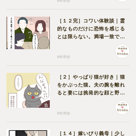
9時間前
［１２完］コワい体験談｜霊
的なものだけに恐怖を感じる
とは限らない。満場一致でコ
ワいと認定された意外な体験
9時間前
［２］やっぱり猫が好き｜猫
をかぶった猫。夫の腕を離れ
ると妻には挑発的な顔と野太
い鳴き声
9時間前
［１４］嫁いびり義母｜少し