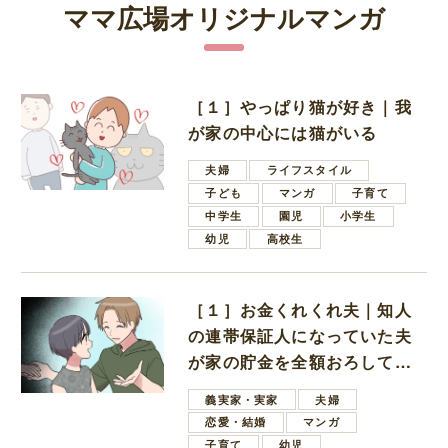
ママ広場オリジナルマンガ
［１］やっぱり猫が好き｜我
が家の中心には猫がいる
夫婦
ライフスタイル
子ども
マンガ
子育て
中学生
園児
小学生
幼児
高校生
［１］お金くれくれ夫｜知人
の連帯保証人になっていた夫
が家の貯金を全額おろしてほ
しいと言ってきた
義実家・実家
夫婦
恋愛・結婚
マンガ
子育て
幼児