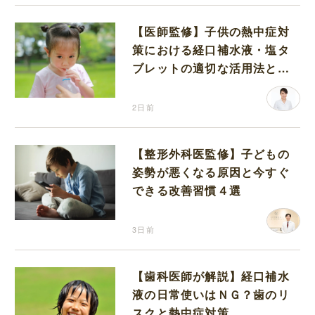
【医師監修】子供の熱中症対
策における経口補水液・塩タ
ブレットの適切な活用法と水
分補給の注意点
2日前
【整形外科医監修】子どもの
姿勢が悪くなる原因と今すぐ
できる改善習慣４選
3日前
【歯科医師が解説】経口補水
液の日常使いはＮＧ？歯のリ
スクと熱中症対策