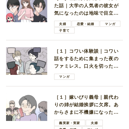
た話｜大学の人気者の彼女が
気になったのは地味で目立た
ない男子学生
夫婦
恋愛・結婚
マンガ
子育て
［１］コワい体験談｜コワい
話をするために集まった夜の
ファミレス。口火を切ったの
は電車好きの男の子ママ
マンガ
［１］嫁いびり義母｜親代わ
りの姉が結婚挨拶に欠席。あ
からさまに不機嫌になった義
母
義実家・実家
夫婦