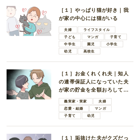
［１］やっぱり猫が好き｜我
が家の中心には猫がいる
夫婦
ライフスタイル
子ども
マンガ
子育て
中学生
園児
小学生
幼児
高校生
［１］お金くれくれ夫｜知人
の連帯保証人になっていた夫
が家の貯金を全額おろしてほ
しいと言ってきた
義実家・実家
夫婦
恋愛・結婚
マンガ
子育て
幼児
［１］垢抜けた夫がクズだっ