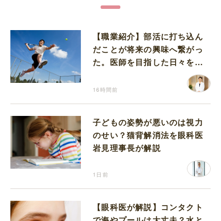
【職業紹介】部活に打ち込ん
だことが将来の興味へ繋がっ
た。医師を目指した日々を振
り返って思うこと
16時間前
子どもの姿勢が悪いのは視力
のせい？猫背解消法を眼科医
岩見理事長が解説
1日前
【眼科医が解説】コンタクト
で海やプールは大丈夫？水と