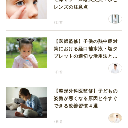
レンズの注意点
2日前
【医師監修】子供の熱中症対
策における経口補水液・塩タ
ブレットの適切な活用法と水
分補給の注意点
3日前
【整形外科医監修】子どもの
姿勢が悪くなる原因と今すぐ
できる改善習慣４選
4日前