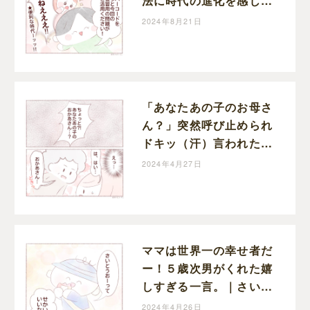
法に時代の進化を感じて
驚き｜さいとうにこの子
2024年8月21日
育て絵日記
「あなたあの子のお母さ
ん？」突然呼び止められ
ドキッ（汗）言われた言
葉は・・長男の成長を感
2024年4月27日
じさせてくれた｜さいと
うにこの子育て絵日記
ママは世界一の幸せ者だ
ー！５歳次男がくれた嬉
しすぎる一言。｜さいと
うにこの子育て絵日記
2024年4月26日