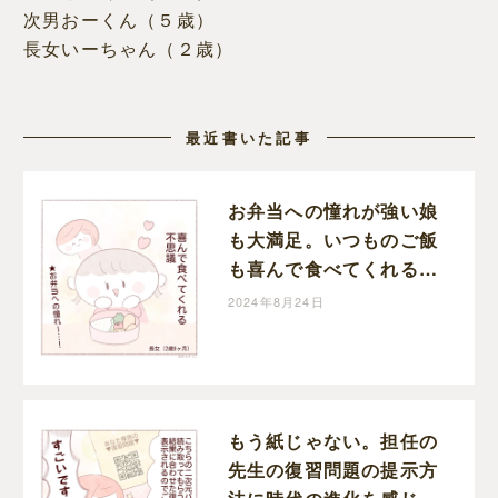
次男おーくん（５歳）
長女いーちゃん（２歳）
最近書いた記事
お弁当への憧れが強い娘
も大満足。いつものご飯
も喜んで食べてくれる我
が家の秘策｜さいとうに
2024年8月24日
この子育て絵日記
もう紙じゃない。担任の
先生の復習問題の提示方