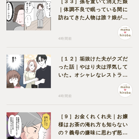
［３３］孫を置いて消えた娘
｜体調不良で眠っている間に
訪ねてきた人物は誰？娘が戻
ってきたのかと不安になる
4時間前
［１２］垢抜けた夫がクズだ
った話｜やはり夫は浮気して
いた。オシャレなレストラン
で夫の浮気現場に遭遇
4時間前
［９］お金くれくれ夫｜お嬢
様はお茶の淹れ方も知らない
の？義母の嫌味に思わず怒り