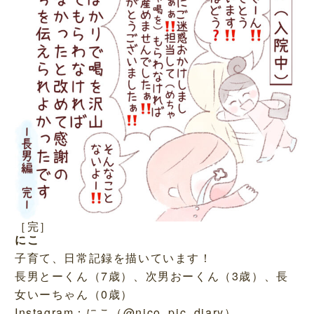
［完］
にこ
子育て、日常記録を描いています！
長男とーくん（7歳）、次男おーくん（3歳）、長
女いーちゃん（0歳）
Instagram：にこ（
@nico_pic_diary
）