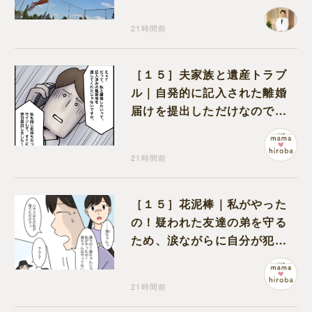
り返って思うこと
21時間前
［１５］夫家族と遺産トラブ
ル｜自発的に記入された離婚
届けを提出しただけなので、
何も問題なし
21時間前
［１５］花泥棒｜私がやった
の！疑われた友達の弟を守る
ため、涙ながらに自分が犯人
だと名乗り出た娘
21時間前