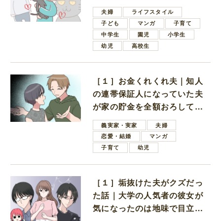
夫婦
ライフスタイル
子ども
マンガ
子育て
中学生
園児
小学生
幼児
高校生
［１］お金くれくれ夫｜知人
の連帯保証人になっていた夫
が家の貯金を全額おろしてほ
しいと言ってきた
義実家・実家
夫婦
恋愛・結婚
マンガ
子育て
幼児
［１］垢抜けた夫がクズだっ
た話｜大学の人気者の彼女が
気になったのは地味で目立た
ない男子学生