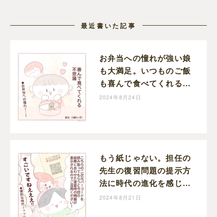
最近書いた記事
お弁当への憧れが強い娘
も大満足。いつものご飯
も喜んで食べてくれる我
が家の秘策｜さいとうに
2024年8月24日
この子育て絵日記
もう紙じゃない。担任の
先生の復習問題の提示方
法に時代の進化を感じて
驚き｜さいとうにこの子
2024年8月21日
育て絵日記