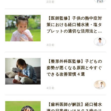
2日前
【医師監修】子供の熱中症対
策における経口補水液・塩タ
ブレットの適切な活用法と水
分補給の注意点
3日前
【整形外科医監修】子どもの
姿勢が悪くなる原因と今すぐ
できる改善習慣４選
4日前
【歯科医師が解説】経口補水
液の日常使いはＮＧ？歯のリ