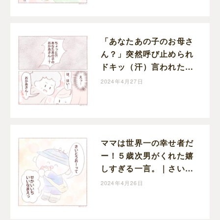
「あなたあの子のお母さ
ん？」突然呼び止められ
ドキッ（汗）言われた言
葉は・・長男の成長を感
2024年4月27日
じさせてくれた｜さいと
うにこの子育て絵日記
ママは世界一の幸せ者だ
ー！５歳次男がくれた嬉
しすぎる一言。｜さいと
うにこの子育て絵日記
2024年4月26日