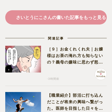
さいとうにこさんの書いた記事をもっと見る
関連記事
［９］お金くれくれ夫｜お嬢
様はお茶の淹れ方も知らない
の？義母の嫌味に思わず怒り
が込み上げる
-3時間前
【職業紹介】部活に打ち込ん
だことが将来の興味へ繋がっ
た。医師を目指した日々を振