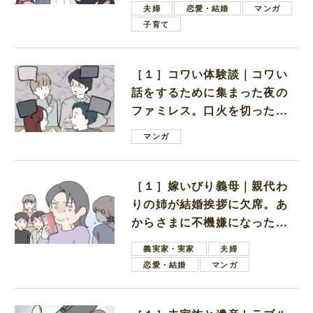
夫婦
恋愛・結婚
マンガ
子育て
［１］コワい体験談｜コワい
話をするために集まった夜の
ファミレス。口火を切ったの
は電車好きの男の子ママ
マンガ
［１］嫁いびり義母｜親代わ
りの姉が結婚挨拶に欠席。あ
からさまに不機嫌になった義
母
義実家・実家
夫婦
恋愛・結婚
マンガ