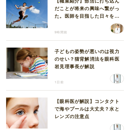
【職業紹介】部活に打ち込ん
だことが将来の興味へ繋がっ
た。医師を目指した日々を振
り返って思うこと
9時間前
子どもの姿勢が悪いのは視力
のせい？猫背解消法を眼科医
岩見理事長が解説
1日前
【眼科医が解説】コンタクト
で海やプールは大丈夫？水と
レンズの注意点