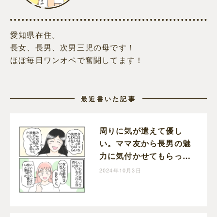
愛知県在住。
長女、長男、次男三児の母です！
ほぼ毎日ワンオペで奮闘してます！
最近書いた記事
周りに気が遣えて優し
い。ママ友から長男の魅
力に気付かせてもらっ
た。学校に行きたくない
2024年10月3日
理由［７２］｜ねこじま
いもみの楽しくワンオペ
ライフ