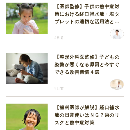
【医師監修】子供の熱中症対
策における経口補水液・塩タ
ブレットの適切な活用法と水
分補給の注意点
2日前
【整形外科医監修】子どもの
姿勢が悪くなる原因と今すぐ
できる改善習慣４選
3日前
【歯科医師が解説】経口補水
液の日常使いはＮＧ？歯のリ
スクと熱中症対策