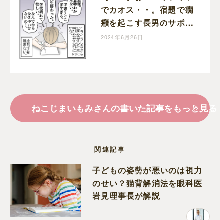
でカオス・・。宿題で癇
癪を起こす長男のサポー
トがしんどい・・。学校
2024年6月26日
に行きたくない理由｜ね
こじまいもみの楽しくワ
ンオペライフ
ねこじまいもみさんの書いた記事をもっと見る
関連記事
子どもの姿勢が悪いのは視力
のせい？猫背解消法を眼科医
岩見理事長が解説