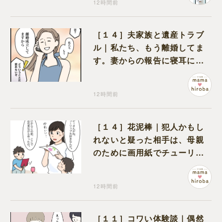
12時間前
［１４］夫家族と遺産トラブ
ル｜私たち、もう離婚してま
す。妻からの報告に寝耳に水
の夫は大慌て
12時間前
［１４］花泥棒｜犯人かもし
れないと疑った相手は、母親
のために画用紙でチューリッ
プを作っていただけだった
12時間前
［１１］コワい体験談｜偶然