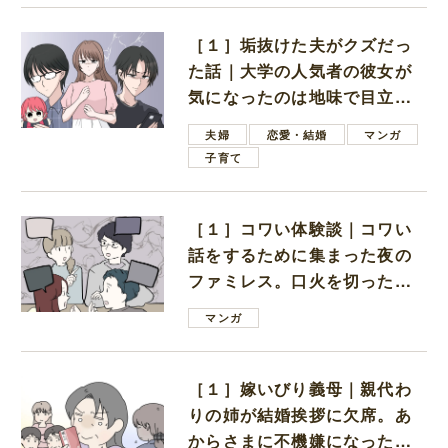
［１］垢抜けた夫がクズだっ
た話｜大学の人気者の彼女が
気になったのは地味で目立た
ない男子学生
夫婦
恋愛・結婚
マンガ
子育て
［１］コワい体験談｜コワい
話をするために集まった夜の
ファミレス。口火を切ったの
は電車好きの男の子ママ
マンガ
［１］嫁いびり義母｜親代わ
りの姉が結婚挨拶に欠席。あ
からさまに不機嫌になった義