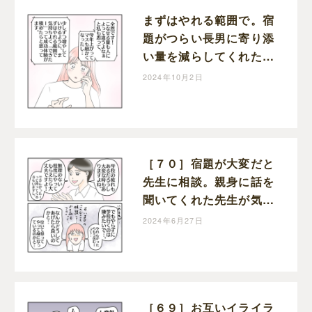
まずはやれる範囲で。宿
題がつらい長男に寄り添
い量を減らしてくれた先
生。学校に行きたくない
2024年10月2日
理由［７１］｜ねこじま
いもみの楽しくワンオペ
ライフ
［７０］宿題が大変だと
先生に相談。親身に話を
聞いてくれた先生が気に
かけていた事。学校に行
2024年6月27日
きたくない理由｜ねこじ
まいもみの楽しくワンオ
ペライフ
［６９］お互いイライラ