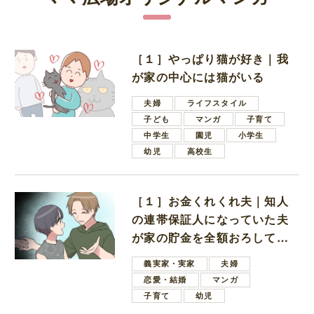
［１］やっぱり猫が好き｜我
が家の中心には猫がいる
夫婦
ライフスタイル
子ども
マンガ
子育て
中学生
園児
小学生
幼児
高校生
［１］お金くれくれ夫｜知人
の連帯保証人になっていた夫
が家の貯金を全額おろしてほ
しいと言ってきた
義実家・実家
夫婦
恋愛・結婚
マンガ
子育て
幼児