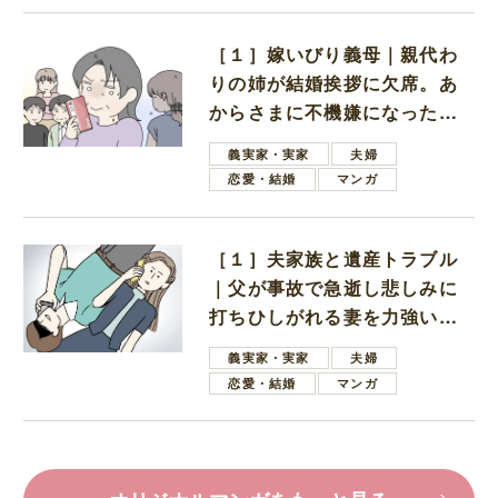
［１］嫁いびり義母｜親代わ
りの姉が結婚挨拶に欠席。あ
からさまに不機嫌になった義
母
義実家・実家
夫婦
恋愛・結婚
マンガ
［１］夫家族と遺産トラブル
｜父が事故で急逝し悲しみに
打ちひしがれる妻を力強い言
葉で励ます夫
義実家・実家
夫婦
恋愛・結婚
マンガ