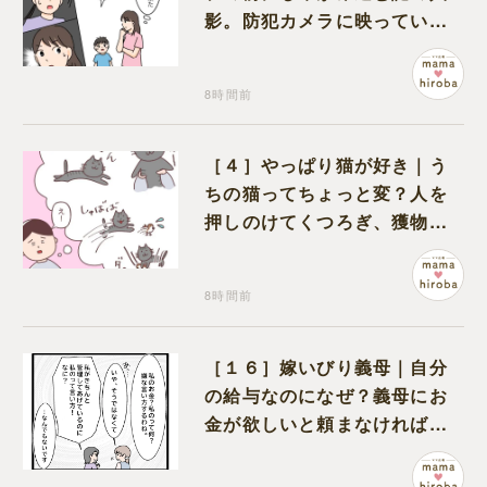
影。防犯カメラに映っていた
のは娘の友達だった
8時間前
［４］やっぱり猫が好き｜う
ちの猫ってちょっと変？人を
押しのけてくつろぎ、獲物に
も物怖じしない鋼のハート
8時間前
［１６］嫁いびり義母｜自分
の給与なのになぜ？義母にお
金が欲しいと頼まなければな
らない状況に疑問を抱く