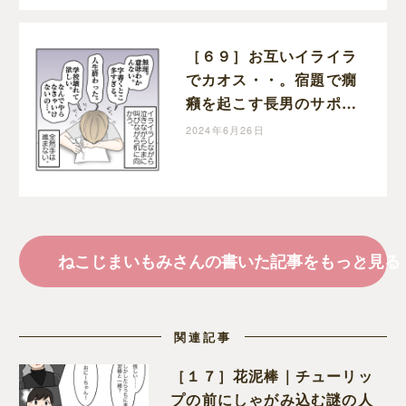
ペライフ
［６９］お互いイライラ
でカオス・・。宿題で癇
癪を起こす長男のサポー
トがしんどい・・。学校
2024年6月26日
に行きたくない理由｜ね
こじまいもみの楽しくワ
ンオペライフ
ねこじまいもみさんの書いた記事をもっと見る
関連記事
［１７］花泥棒｜チューリッ
プの前にしゃがみ込む謎の人