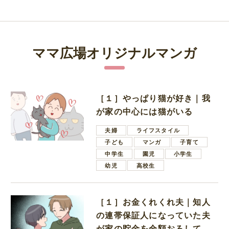
ママ広場オリジナルマンガ
［１］やっぱり猫が好き｜我
が家の中心には猫がいる
夫婦
ライフスタイル
子ども
マンガ
子育て
中学生
園児
小学生
幼児
高校生
［１］お金くれくれ夫｜知人
の連帯保証人になっていた夫
が家の貯金を全額おろしてほ