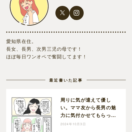
愛知県在住。
長女、長男、次男三児の母です！
ほぼ毎日ワンオペで奮闘してます！
最近書いた記事
周りに気が遣えて優し
い。ママ友から長男の魅
力に気付かせてもらっ
た。学校に行きたくない
2024年10月3日
理由［７２］｜ねこじま