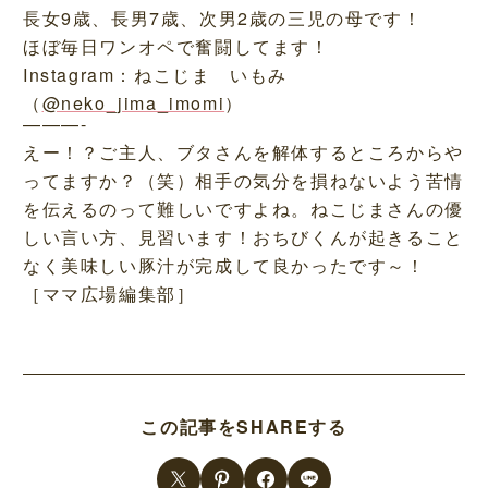
長女9歳、長男7歳、次男2歳の三児の母です！
ほぼ毎日ワンオペで奮闘してます！
Instagram：ねこじま いもみ
（
@neko_jima_imomi
）
———-
えー！？ご主人、ブタさんを解体するところからや
ってますか？（笑）相手の気分を損ねないよう苦情
を伝えるのって難しいですよね。ねこじまさんの優
しい言い方、見習います！おちびくんが起きること
なく美味しい豚汁が完成して良かったです～！
［ママ広場編集部］
この記事をSHAREする