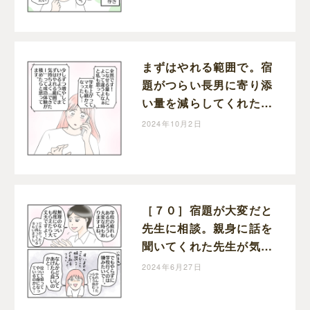
いもみの楽しくワンオペ
ライフ
まずはやれる範囲で。宿
題がつらい長男に寄り添
い量を減らしてくれた先
生。学校に行きたくない
2024年10月2日
理由［７１］｜ねこじま
いもみの楽しくワンオペ
ライフ
［７０］宿題が大変だと
先生に相談。親身に話を
聞いてくれた先生が気に
かけていた事。学校に行
2024年6月27日
きたくない理由｜ねこじ
まいもみの楽しくワンオ