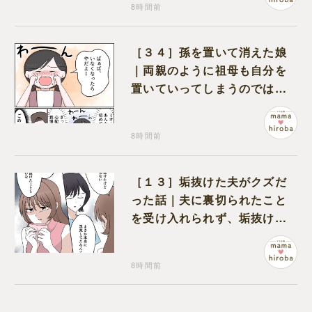
8時間前
［３４］孫を置いて消えた娘
｜両親のように祖母も自分を
置いていってしまうのでは？
と怯えて泣く孫に心が痛む
8時間前
［１３］垢抜けた夫がクズだ
った話｜夫に裏切られたこと
を受け入れられず、垢抜けた
ことが関係しているのかと嘆
く
8時間前