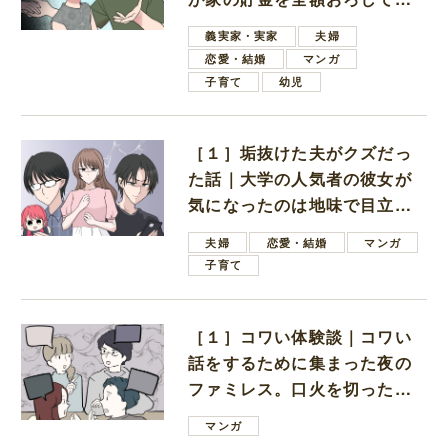
しいと言ってきた
義実家・実家
夫婦
恋愛・結婚
マンガ
子育て
幼児
［１］垢抜けた夫がクズだっ
た話｜大学の人気者の彼女が
気になったのは地味で目立た
ない男子学生
夫婦
恋愛・結婚
マンガ
子育て
［１］コワい体験談｜コワい
話をするために集まった夜の
ファミレス。口火を切ったの
は電車好きの男の子ママ
マンガ