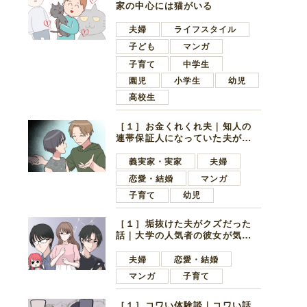
家の中心には猫がいる
夫婦
ライフスタイル
子ども
マンガ
子育て
中学生
園児
小学生
幼児
高校生
［１］お金くれくれ夫｜知人の
連帯保証人になっていた夫が家
の貯金を全額おろしてほしいと
言ってきた
義実家・実家
夫婦
恋愛・結婚
マンガ
子育て
幼児
［１］垢抜けた夫がクズだった
話｜大学の人気者の彼女が気に
なったのは地味で目立たない男
子学生
夫婦
恋愛・結婚
マンガ
子育て
［１］コワい体験談｜コワい話