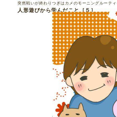
突然戦いが終わりつぎはカメのモーニングルーティ
人形遊びから学んだこと［５］