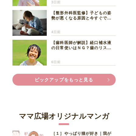
3日前
【整形外科医監修】子どもの姿
勢が悪くなる原因と今すぐでき
る改善習慣４選
4日前
【歯科医師が解説】経口補水液
の日常使いはＮＧ？歯のリスク
と熱中症対策
6日前
ピックアップをもっと見る
ママ広場オリジナルマンガ
［１］やっぱり猫が好き｜我が