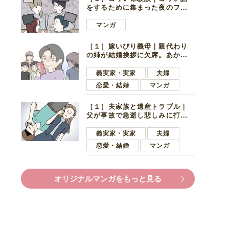
をするために集まった夜のファ
ミレス。口火を切ったのは電車
好きの男の子ママ
マンガ
［１］嫁いびり義母｜親代わり
の姉が結婚挨拶に欠席。あから
さまに不機嫌になった義母
義実家・実家
夫婦
恋愛・結婚
マンガ
［１］夫家族と遺産トラブル｜
父が事故で急逝し悲しみに打ち
ひしがれる妻を力強い言葉で励
ます夫
義実家・実家
夫婦
恋愛・結婚
マンガ
オリジナルマンガをもっと見る