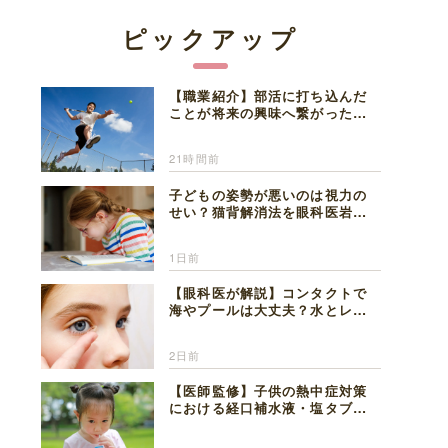
ピックアップ
【職業紹介】部活に打ち込んだ
ことが将来の興味へ繋がった。
医師を目指した日々を振り返っ
て思うこと
21時間前
子どもの姿勢が悪いのは視力の
せい？猫背解消法を眼科医岩見
理事長が解説
1日前
【眼科医が解説】コンタクトで
海やプールは大丈夫？水とレン
ズの注意点
2日前
【医師監修】子供の熱中症対策
における経口補水液・塩タブレ
ットの適切な活用法と水分補給
の注意点