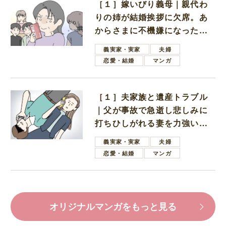
［１］嫁いびり義母｜親代わ
りの姉が結婚挨拶に欠席。あ
からさまに不機嫌になった義
母
義実家・実家
夫婦
恋愛・結婚
マンガ
［１］夫家族と遺産トラブル
｜父が事故で急逝し悲しみに
打ちひしがれる妻を力強い言
葉で励ます夫
義実家・実家
夫婦
恋愛・結婚
マンガ
オリジナルマンガをもっと見る