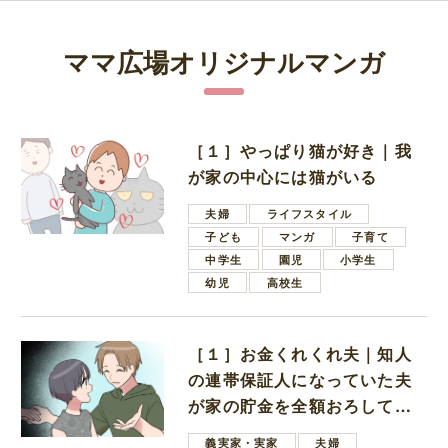
ママ広場オリジナルマンガ
［１］やっぱり猫が好き｜我
が家の中心には猫がいる
夫婦
ライフスタイル
子ども
マンガ
子育て
中学生
園児
小学生
幼児
高校生
［１］お金くれくれ夫｜知人
の連帯保証人になっていた夫
が家の貯金を全額おろしてほ
しいと言ってきた
義実家・実家
夫婦