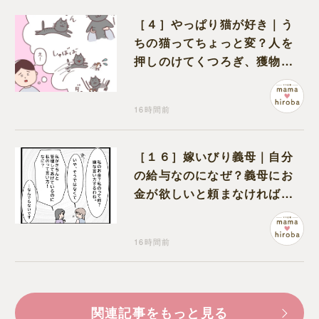
［４］やっぱり猫が好き｜う
ちの猫ってちょっと変？人を
押しのけてくつろぎ、獲物に
も物怖じしない鋼のハート
16時間前
［１６］嫁いびり義母｜自分
の給与なのになぜ？義母にお
金が欲しいと頼まなければな
らない状況に疑問を抱く
16時間前
関連記事をもっと見る