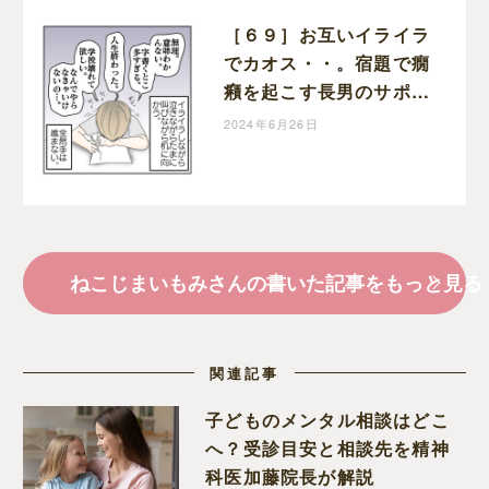
［６９］お互いイライラ
でカオス・・。宿題で癇
癪を起こす長男のサポー
トがしんどい・・。学校
2024年6月26日
に行きたくない理由｜ね
こじまいもみの楽しくワ
ンオペライフ
ねこじまいもみさんの書いた記事をもっと見る
関連記事
子どものメンタル相談はどこ
へ？受診目安と相談先を精神
科医加藤院長が解説