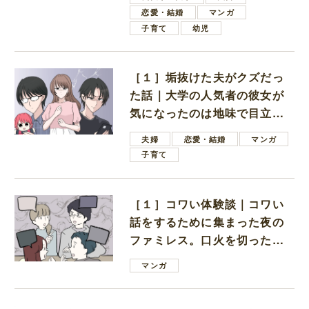
恋愛・結婚
マンガ
子育て
幼児
［１］垢抜けた夫がクズだっ
た話｜大学の人気者の彼女が
気になったのは地味で目立た
ない男子学生
夫婦
恋愛・結婚
マンガ
子育て
［１］コワい体験談｜コワい
話をするために集まった夜の
ファミレス。口火を切ったの
は電車好きの男の子ママ
マンガ