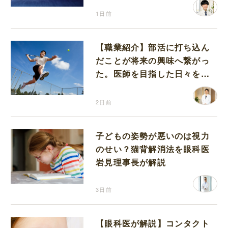
1日前
【職業紹介】部活に打ち込ん
だことが将来の興味へ繋がっ
た。医師を目指した日々を振
り返って思うこと
2日前
子どもの姿勢が悪いのは視力
のせい？猫背解消法を眼科医
岩見理事長が解説
3日前
【眼科医が解説】コンタクト