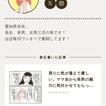
愛知県在住。
長女、長男、次男三児の母です！
ほぼ毎日ワンオペで奮闘してます！
最近書いた記事
周りに気が遣えて優し
い。ママ友から長男の魅
力に気付かせてもらっ
た。学校に行きたくない
2024年10月3日
理由［７２］｜ねこじま
いもみの楽しくワンオペ