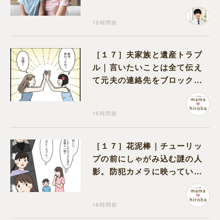
16時間前
［１７］夫家族と遺産トラブ
ル｜言いたいことは全て伝え
て元夫の連絡先をブロック。
離婚できた喜びを噛みしめる
16時間前
［１７］花泥棒｜チューリッ
プの前にしゃがみ込む謎の人
影。防犯カメラに映っていた
のは娘の友達だった
16時間前