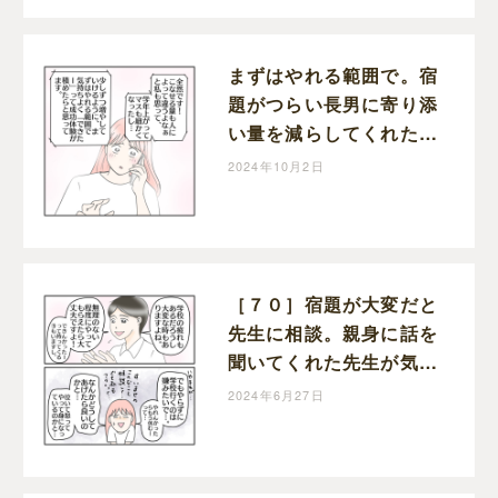
ライフ
まずはやれる範囲で。宿
題がつらい長男に寄り添
い量を減らしてくれた先
生。学校に行きたくない
2024年10月2日
理由［７１］｜ねこじま
いもみの楽しくワンオペ
ライフ
［７０］宿題が大変だと
先生に相談。親身に話を
聞いてくれた先生が気に
かけていた事。学校に行
2024年6月27日
きたくない理由｜ねこじ
まいもみの楽しくワンオ
ペライフ