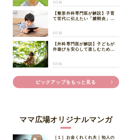
3日前
【整形外科専門医が解説】子育
て世代に伝えたい「腱鞘炎」の
正しい知識と対処法
4日前
【外科専門医が解説】子どもが
外遊びを安心して楽しむため
に、家族で知っておきたいマダ
ニ対策
5日前
ピックアップをもっと見る
ママ広場オリジナルマンガ
［１］お金くれくれ夫｜知人の