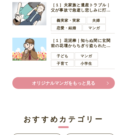
［１］夫家族と遺産トラブル｜
父が事故で急逝し悲しみに打ち
ひしがれる妻を力強い言葉で励
ます夫
義実家・実家
夫婦
恋愛・結婚
マンガ
［１］花泥棒｜知らぬ間に玄関
前の花壇からちぎり盗られたチ
ューリップ。朝の楽しみを奪わ
れたショックは大きい
子ども
マンガ
子育て
小学生
オリジナルマンガをもっと見る
おすすめカテゴリー