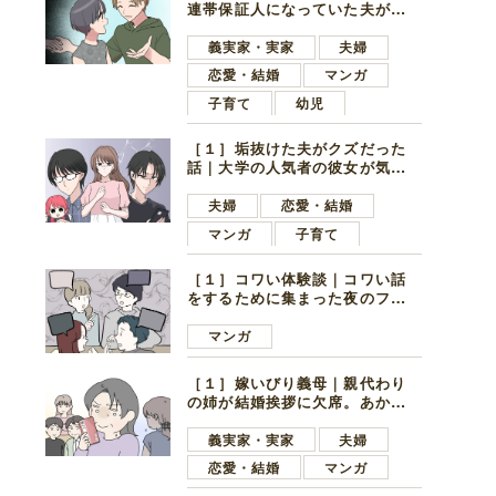
連帯保証人になっていた夫が家
の貯金を全額おろしてほしいと
言ってきた
義実家・実家
夫婦
恋愛・結婚
マンガ
子育て
幼児
［１］垢抜けた夫がクズだった
話｜大学の人気者の彼女が気に
なったのは地味で目立たない男
子学生
夫婦
恋愛・結婚
マンガ
子育て
［１］コワい体験談｜コワい話
をするために集まった夜のファ
ミレス。口火を切ったのは電車
好きの男の子ママ
マンガ
［１］嫁いびり義母｜親代わり
の姉が結婚挨拶に欠席。あから
さまに不機嫌になった義母
義実家・実家
夫婦
恋愛・結婚
マンガ