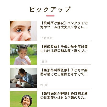
ピックアップ
【眼科医が解説】コンタクトで
海やプールは大丈夫？水とレン
ズの注意点
11時間前
【医師監修】子供の熱中症対策
における経口補水液・塩タブレ
ットの適切な活用法と水分補給
の注意点
1日前
【整形外科医監修】子どもの姿
勢が悪くなる原因と今すぐでき
る改善習慣４選
2日前
【歯科医師が解説】経口補水液
の日常使いはＮＧ？歯のリスク
と熱中症対策