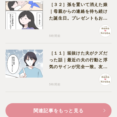
［３２］孫を置いて消えた娘
｜母親からの連絡を待ち続け
た誕生日。プレゼントもお祝
いの言葉も届かなかった
5時間前
［１１］垢抜けた夫がクズだ
った話｜最近の夫の行動と浮
気のサインが完全一致。友人
にも忠告され不安になる
5時間前
関連記事をもっと見る