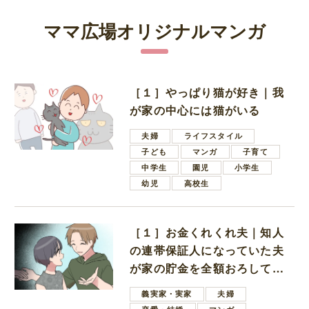
ママ広場オリジナルマンガ
［１］やっぱり猫が好き｜我
が家の中心には猫がいる
夫婦
ライフスタイル
子ども
マンガ
子育て
中学生
園児
小学生
幼児
高校生
［１］お金くれくれ夫｜知人
の連帯保証人になっていた夫
が家の貯金を全額おろしてほ
しいと言ってきた
義実家・実家
夫婦