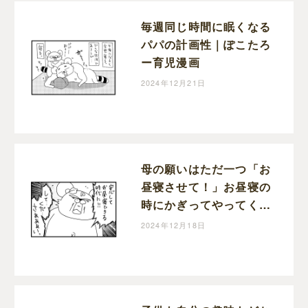
毎週同じ時間に眠くなる
パパの計画性｜ぽこたろ
ー育児漫画
2024年12月21日
母の願いはただ一つ「お
昼寝させて！」お昼寝の
時にかぎってやってくる
宣伝車｜ぽこたろー育児
2024年12月18日
漫画