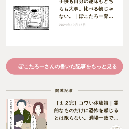
子供も自分の趣味もどち
らも大事。比べる物じゃ
ない。｜ぽこたろー育児
漫画
2024年12月16日
ぽこたろーさんの書いた記事をもっと見る
関連記事
［１２完］コワい体験談｜霊
的なものだけに恐怖を感じる
とは限らない。満場一致でコ
ワいと認定された意外な体験