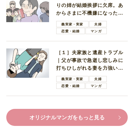
りの姉が結婚挨拶に欠席。あ
からさまに不機嫌になった義
母
義実家・実家
夫婦
恋愛・結婚
マンガ
［１］夫家族と遺産トラブル
｜父が事故で急逝し悲しみに
打ちひしがれる妻を力強い言
葉で励ます夫
義実家・実家
夫婦
恋愛・結婚
マンガ
オリジナルマンガをもっと見る