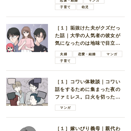
恋愛・結婚
マンガ
子育て
幼児
［１］垢抜けた夫がクズだっ
た話｜大学の人気者の彼女が
気になったのは地味で目立た
ない男子学生
夫婦
恋愛・結婚
マンガ
子育て
［１］コワい体験談｜コワい
話をするために集まった夜の
ファミレス。口火を切ったの
は電車好きの男の子ママ
マンガ
［１］嫁いびり義母｜親代わ