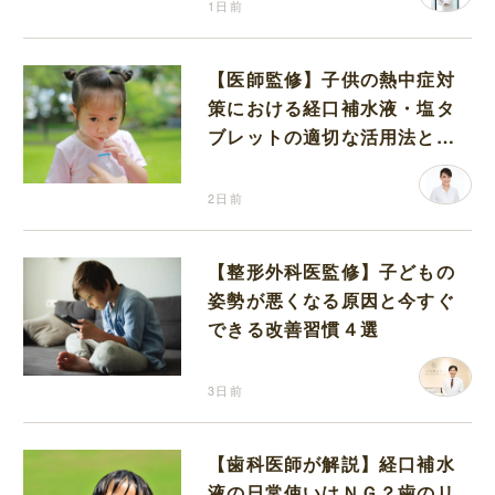
1日前
【医師監修】子供の熱中症対
策における経口補水液・塩タ
ブレットの適切な活用法と水
分補給の注意点
2日前
【整形外科医監修】子どもの
姿勢が悪くなる原因と今すぐ
できる改善習慣４選
3日前
【歯科医師が解説】経口補水
液の日常使いはＮＧ？歯のリ