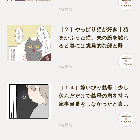
5時間前
［２］やっぱり猫が好き｜猫
をかぶった猫。夫の腕を離れ
ると妻には挑発的な顔と野太
い鳴き声
5時間前
［１４］嫁いびり義母｜少し
休んだだけで義母の肩を持ち
家事当番をしなかったと責め
る夫
5時間前