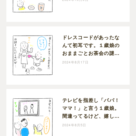
た。｜まもぺの育児漫画
ドレスコードがあったな
んて初耳です。１歳娘の
おままごとお茶会の謎ル
ール｜まもぺの育児漫画
2024年8月17日
テレビを指差し「パパ！
ママ！」と言う１歳娘。
間違ってるけど、嬉しい
から乗っかっちゃいま
2024年8月5日
す。｜まもぺの育児漫画