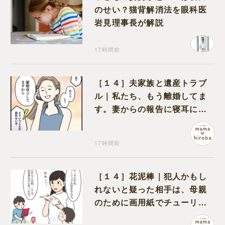
のせい？猫背解消法を眼科医
岩見理事長が解説
17時間前
［１４］夫家族と遺産トラブ
ル｜私たち、もう離婚してま
す。妻からの報告に寝耳に水
の夫は大慌て
17時間前
［１４］花泥棒｜犯人かもし
れないと疑った相手は、母親
のために画用紙でチューリッ
プを作っていただけだった