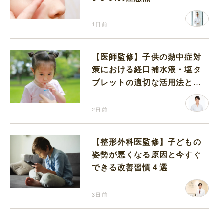
1日前
【医師監修】子供の熱中症対
策における経口補水液・塩タ
ブレットの適切な活用法と水
分補給の注意点
2日前
【整形外科医監修】子どもの
姿勢が悪くなる原因と今すぐ
できる改善習慣４選
3日前