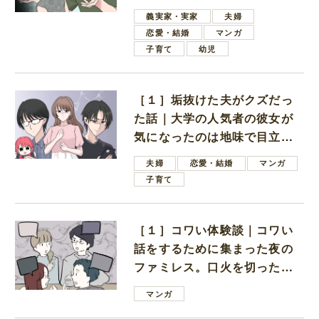
しいと言ってきた
義実家・実家
夫婦
恋愛・結婚
マンガ
子育て
幼児
［１］垢抜けた夫がクズだっ
た話｜大学の人気者の彼女が
気になったのは地味で目立た
ない男子学生
夫婦
恋愛・結婚
マンガ
子育て
［１］コワい体験談｜コワい
話をするために集まった夜の
ファミレス。口火を切ったの
は電車好きの男の子ママ
マンガ