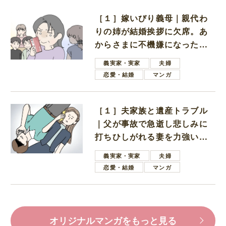
［１］嫁いびり義母｜親代わ
りの姉が結婚挨拶に欠席。あ
からさまに不機嫌になった義
母
義実家・実家
夫婦
恋愛・結婚
マンガ
［１］夫家族と遺産トラブル
｜父が事故で急逝し悲しみに
打ちひしがれる妻を力強い言
葉で励ます夫
義実家・実家
夫婦
恋愛・結婚
マンガ
オリジナルマンガをもっと見る