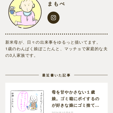
まもぺ
新米母が、日々の出来事をゆるっと描いてます。
1歳のわんぱく娘ぽこたんと、マッチョで家庭的な夫
の3人家族です。
最近書いた記事
母を甘やかさない１歳
娘。ゴミ箱にポイするの
が好きな娘にゴミ捨てを
お願いしたら叱られまし
2024年10月6日