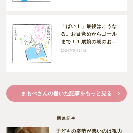
「ぱい！」最後はこうな
る。お目覚めからゴール
まで！１歳娘の朝のお約
束｜まもぺの育児漫画
2024年5月31日
まもぺさんの書いた記事をもっと見る
関連記事
子どもの姿勢が悪いのは視力