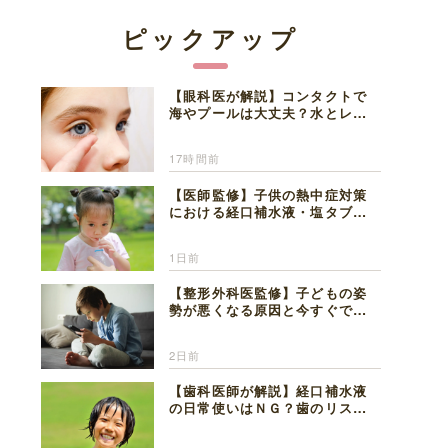
ピックアップ
【眼科医が解説】コンタクトで
海やプールは大丈夫？水とレン
ズの注意点
17時間前
【医師監修】子供の熱中症対策
における経口補水液・塩タブレ
ットの適切な活用法と水分補給
の注意点
1日前
【整形外科医監修】子どもの姿
勢が悪くなる原因と今すぐでき
る改善習慣４選
2日前
【歯科医師が解説】経口補水液
の日常使いはＮＧ？歯のリスク
と熱中症対策