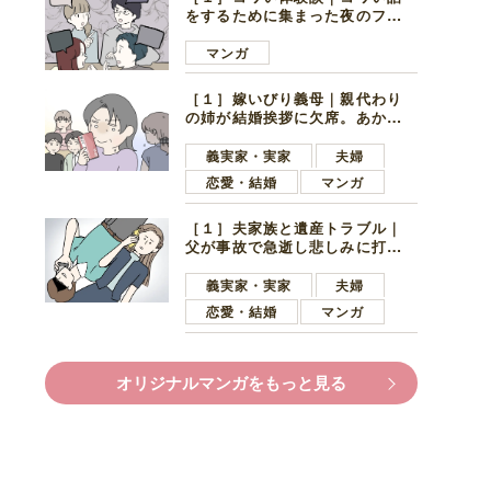
をするために集まった夜のファ
ミレス。口火を切ったのは電車
好きの男の子ママ
マンガ
［１］嫁いびり義母｜親代わり
の姉が結婚挨拶に欠席。あから
さまに不機嫌になった義母
義実家・実家
夫婦
恋愛・結婚
マンガ
［１］夫家族と遺産トラブル｜
父が事故で急逝し悲しみに打ち
ひしがれる妻を力強い言葉で励
ます夫
義実家・実家
夫婦
恋愛・結婚
マンガ
オリジナルマンガをもっと見る