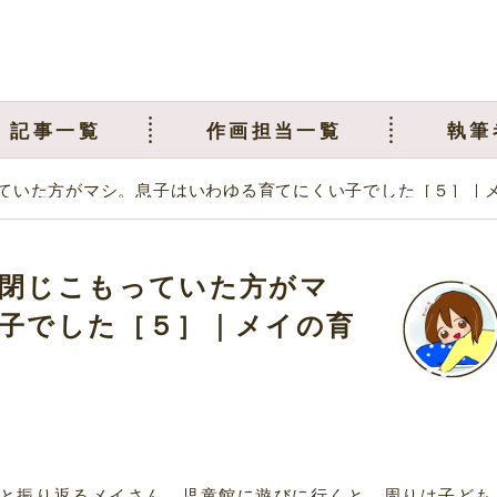
記事一覧
作画担当一覧
執筆
ていた方がマシ。息子はいわゆる育てにくい子でした［５］｜
閉じこもっていた方がマ
子でした［５］｜メイの育
と振り返るメイさん。児童館に遊びに行くと、周りは子ども