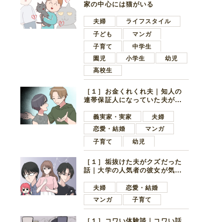
家の中心には猫がいる
夫婦
ライフスタイル
子ども
マンガ
子育て
中学生
園児
小学生
幼児
高校生
［１］お金くれくれ夫｜知人の
連帯保証人になっていた夫が家
の貯金を全額おろしてほしいと
言ってきた
義実家・実家
夫婦
恋愛・結婚
マンガ
子育て
幼児
［１］垢抜けた夫がクズだった
話｜大学の人気者の彼女が気に
なったのは地味で目立たない男
子学生
夫婦
恋愛・結婚
マンガ
子育て
［１］コワい体験談｜コワい話