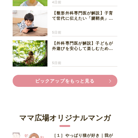
4日前
【整形外科専門医が解説】子育
て世代に伝えたい「腱鞘炎」の
正しい知識と対処法
5日前
【外科専門医が解説】子どもが
外遊びを安心して楽しむため
に、家族で知っておきたいマダ
ニ対策
5日前
ピックアップをもっと見る
ママ広場オリジナルマンガ
［１］やっぱり猫が好き｜我が