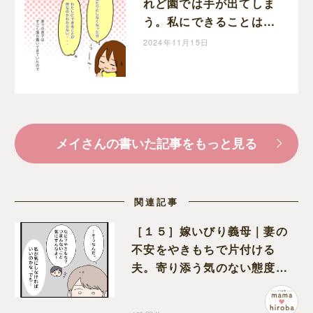
れど園では手が出てしま
う。私にできることは何
だろう？息子はいわゆる
2024年11月15日
育てにくい子でした［１
５］｜メイの育児漫画
メイさんの書いた記事をもっと見る
関連記事
［１５］嫁いびり義母｜妻の
不安をやきもちで片付ける
夫。寄り添う気のない態度に
モヤモヤが募る