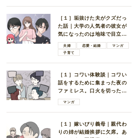
［１］垢抜けた夫がクズだっ
た話｜大学の人気者の彼女が
気になったのは地味で目立た
ない男子学生
夫婦
恋愛・結婚
マンガ
子育て
［１］コワい体験談｜コワい
話をするために集まった夜の
ファミレス。口火を切ったの
は電車好きの男の子ママ
マンガ
［１］嫁いびり義母｜親代わ
りの姉が結婚挨拶に欠席。あ