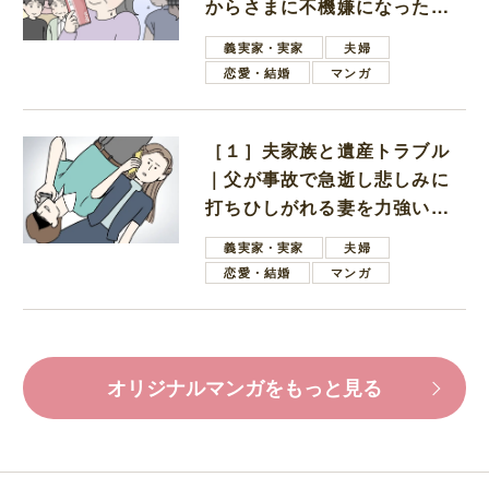
からさまに不機嫌になった義
母
義実家・実家
夫婦
恋愛・結婚
マンガ
［１］夫家族と遺産トラブル
｜父が事故で急逝し悲しみに
打ちひしがれる妻を力強い言
葉で励ます夫
義実家・実家
夫婦
恋愛・結婚
マンガ
オリジナルマンガをもっと見る