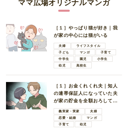
ママ広場オリジナルマンガ
［１］やっぱり猫が好き｜我
が家の中心には猫がいる
夫婦
ライフスタイル
子ども
マンガ
子育て
中学生
園児
小学生
幼児
高校生
［１］お金くれくれ夫｜知人
の連帯保証人になっていた夫
が家の貯金を全額おろしてほ
しいと言ってきた
義実家・実家
夫婦
恋愛・結婚
マンガ
子育て
幼児