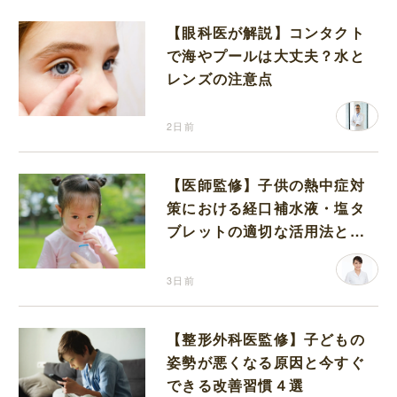
【眼科医が解説】コンタクト
で海やプールは大丈夫？水と
レンズの注意点
2日前
【医師監修】子供の熱中症対
策における経口補水液・塩タ
ブレットの適切な活用法と水
分補給の注意点
3日前
【整形外科医監修】子どもの
姿勢が悪くなる原因と今すぐ
できる改善習慣４選