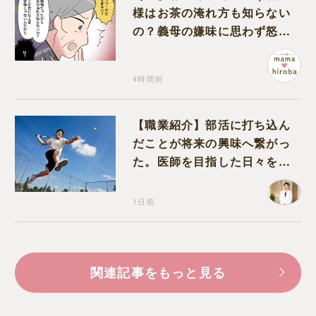
様はお茶の淹れ方も知らない
の？義母の嫌味に思わず怒り
が込み上げる
4時間前
【職業紹介】部活に打ち込ん
だことが将来の興味へ繋がっ
た。医師を目指した日々を振
り返って思うこと
1日前
関連記事をもっと見る