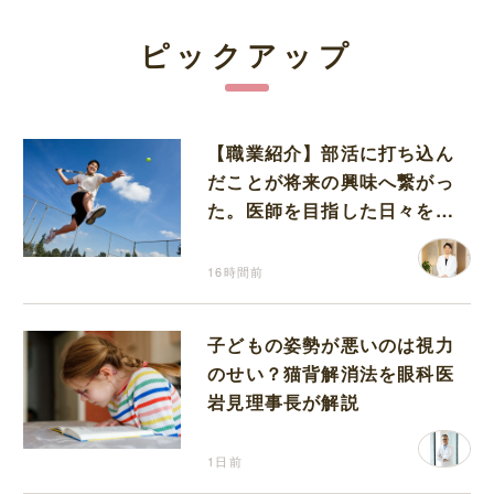
ピックアップ
【職業紹介】部活に打ち込ん
だことが将来の興味へ繋がっ
た。医師を目指した日々を振
り返って思うこと
16時間前
子どもの姿勢が悪いのは視力
のせい？猫背解消法を眼科医
岩見理事長が解説
1日前