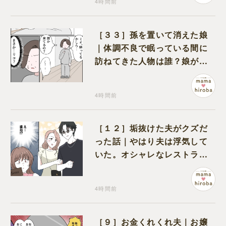
4時間前
［３３］孫を置いて消えた娘
｜体調不良で眠っている間に
訪ねてきた人物は誰？娘が戻
ってきたのかと不安になる
4時間前
［１２］垢抜けた夫がクズだ
った話｜やはり夫は浮気して
いた。オシャレなレストラン
で夫の浮気現場に遭遇
4時間前
［９］お金くれくれ夫｜お嬢