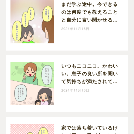
まだ学ぶ途中。今できる
のは何度でも教えること
と自分に言い聞かせる。
息子はいわゆる育てにく
2024年11月16日
い子でした［１８］｜メ
イの育児漫画
いつもニコニコ。かわい
い。息子の良い所を聞い
て気持ちが満たされてい
く。息子はいわゆる育て
2024年11月16日
にくい子でした［１７］
｜メイの育児漫画
家では落ち着いているけ