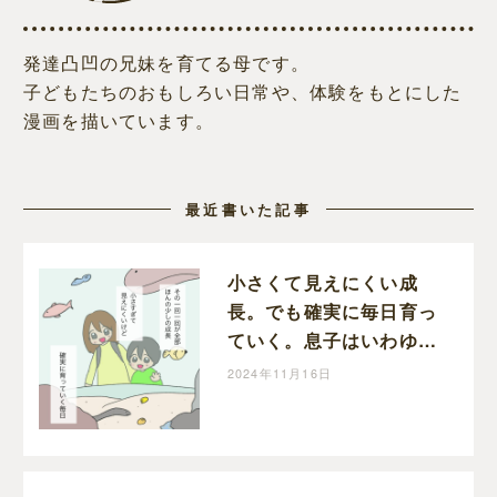
発達凸凹の兄妹を育てる母です。
子どもたちのおもしろい日常や、体験をもとにした
漫画を描いています。
最近書いた記事
小さくて見えにくい成
長。でも確実に毎日育っ
ていく。息子はいわゆる
育てにくい子でした［１
2024年11月16日
９完］｜メイの育児漫画