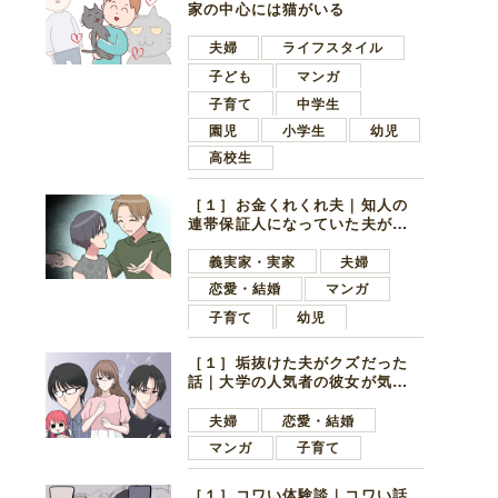
家の中心には猫がいる
夫婦
ライフスタイル
子ども
マンガ
子育て
中学生
園児
小学生
幼児
高校生
［１］お金くれくれ夫｜知人の
連帯保証人になっていた夫が家
の貯金を全額おろしてほしいと
言ってきた
義実家・実家
夫婦
恋愛・結婚
マンガ
子育て
幼児
［１］垢抜けた夫がクズだった
話｜大学の人気者の彼女が気に
なったのは地味で目立たない男
子学生
夫婦
恋愛・結婚
マンガ
子育て
［１］コワい体験談｜コワい話