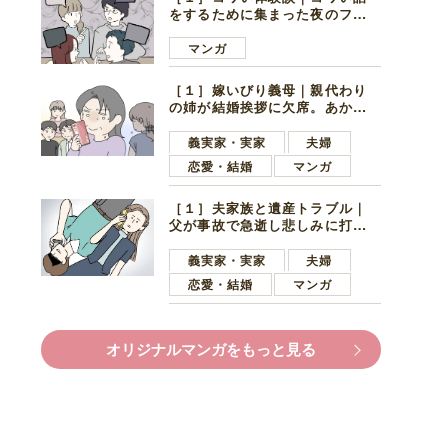
をするために集まった夜のファ
ミレス。口火を切ったのは電車
好きの男の子ママ
マンガ
［１］嫁いびり義母｜親代わり
の姉が結婚挨拶に欠席。あから
さまに不機嫌になった義母
義実家・実家
夫婦
恋愛・結婚
マンガ
［１］夫家族と遺産トラブル｜
父が事故で急逝し悲しみに打ち
ひしがれる妻を力強い言葉で励
ます夫
義実家・実家
夫婦
恋愛・結婚
マンガ
オリジナルマンガをもっと見る