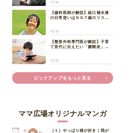
3日前
【歯科医師が解説】経口補水液
の日常使いはＮＧ？歯のリスク
と熱中症対策
4日前
【整形外科専門医が解説】子育
て世代に伝えたい「腱鞘炎」の
正しい知識と対処法
5日前
ピックアップをもっと見る
ママ広場オリジナルマンガ
［１］やっぱり猫が好き｜我が