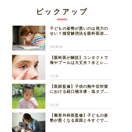
ピックアップ
子どもの姿勢が悪いのは視力の
せい？猫背解消法を眼科医岩見
理事長が解説
2時間前
【眼科医が解説】コンタクトで
海やプールは大丈夫？水とレン
ズの注意点
1日前
【医師監修】子供の熱中症対策
における経口補水液・塩タブレ
ットの適切な活用法と水分補給
の注意点
2日前
【整形外科医監修】子どもの姿
勢が悪くなる原因と今すぐでき
る改善習慣４選