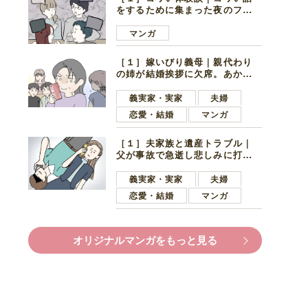
をするために集まった夜のファ
ミレス。口火を切ったのは電車
好きの男の子ママ
マンガ
［１］嫁いびり義母｜親代わり
の姉が結婚挨拶に欠席。あから
さまに不機嫌になった義母
義実家・実家
夫婦
恋愛・結婚
マンガ
［１］夫家族と遺産トラブル｜
父が事故で急逝し悲しみに打ち
ひしがれる妻を力強い言葉で励
ます夫
義実家・実家
夫婦
恋愛・結婚
マンガ
オリジナルマンガをもっと見る