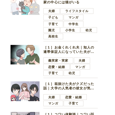
家の中心には猫がいる
夫婦
ライフスタイル
子ども
マンガ
子育て
中学生
園児
小学生
幼児
高校生
［１］お金くれくれ夫｜知人の
連帯保証人になっていた夫が家
の貯金を全額おろしてほしいと
言ってきた
義実家・実家
夫婦
恋愛・結婚
マンガ
子育て
幼児
［１］垢抜けた夫がクズだった
話｜大学の人気者の彼女が気に
なったのは地味で目立たない男
子学生
夫婦
恋愛・結婚
マンガ
子育て
［１］コワい体験談｜コワい話