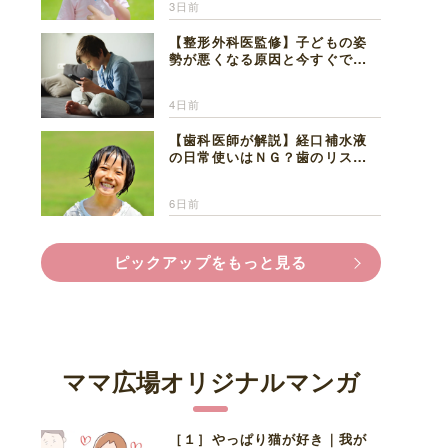
3日前
【整形外科医監修】子どもの姿
勢が悪くなる原因と今すぐでき
る改善習慣４選
4日前
【歯科医師が解説】経口補水液
の日常使いはＮＧ？歯のリスク
と熱中症対策
6日前
ピックアップをもっと見る
ママ広場オリジナルマンガ
［１］やっぱり猫が好き｜我が