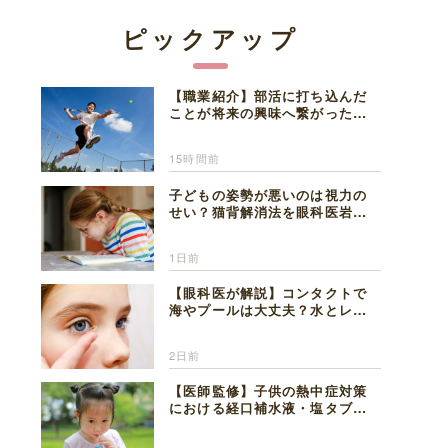
ピックアップ
【職業紹介】部活に打ち込んだ
ことが将来の興味へ繋がった。
医師を目指した日々を振り返っ
て思うこと
15時間前
子どもの姿勢が悪いのは視力の
せい？猫背解消法を眼科医岩見
理事長が解説
1日前
【眼科医が解説】コンタクトで
海やプールは大丈夫？水とレン
ズの注意点
2日前
【医師監修】子供の熱中症対策
における経口補水液・塩タブレ
ットの適切な活用法と水分補給
の注意点