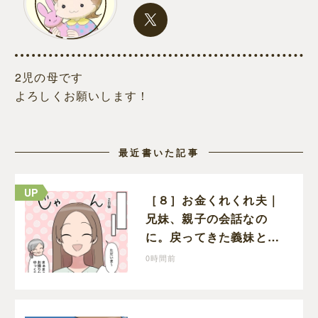
2児の母です
よろしくお願いします！
最近書いた記事
［８］お金くれくれ夫｜
兄妹、親子の会話なの
に。戻ってきた義妹と夫
や義母の様子になんだか
0時間前
違和感