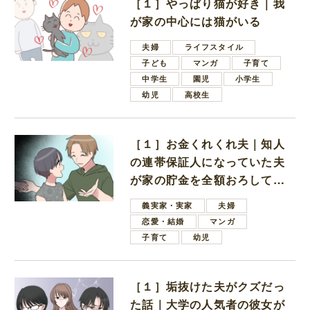
［１］やっぱり猫が好き｜我
が家の中心には猫がいる
夫婦
ライフスタイル
子ども
マンガ
子育て
中学生
園児
小学生
幼児
高校生
［１］お金くれくれ夫｜知人
の連帯保証人になっていた夫
が家の貯金を全額おろしてほ
しいと言ってきた
義実家・実家
夫婦
恋愛・結婚
マンガ
子育て
幼児
［１］垢抜けた夫がクズだっ
た話｜大学の人気者の彼女が