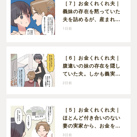
［７］お金くれくれ夫｜
義妹の存在を黙っていた
夫を詰めるが、産まれる
子どものことを第一に考
1日前
えてと流される
［６］お金くれくれ夫｜
腹違いの妹の存在を隠し
ていた夫。しかも義実家
で一緒に暮らすことにな
2日前
り困惑する妻
［５］お金くれくれ夫｜
ほとんど付き合いのない
妻の実家から、お金を借
りようとする夫が怪しす
3日前