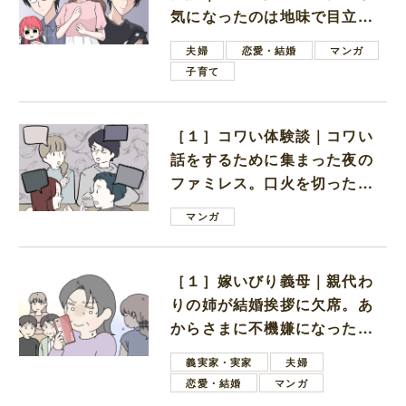
気になったのは地味で目立た
ない男子学生
夫婦
恋愛・結婚
マンガ
子育て
［１］コワい体験談｜コワい
話をするために集まった夜の
ファミレス。口火を切ったの
は電車好きの男の子ママ
マンガ
［１］嫁いびり義母｜親代わ
りの姉が結婚挨拶に欠席。あ
からさまに不機嫌になった義
母
義実家・実家
夫婦
恋愛・結婚
マンガ