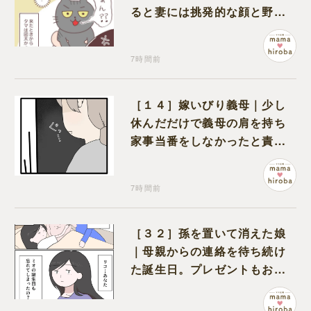
ると妻には挑発的な顔と野太
い鳴き声
7時間前
［１４］嫁いびり義母｜少し
休んだだけで義母の肩を持ち
家事当番をしなかったと責め
る夫
7時間前
［３２］孫を置いて消えた娘
｜母親からの連絡を待ち続け
た誕生日。プレゼントもお祝
いの言葉も届かなかった