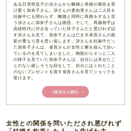
ある日突然息子の渉さんから離婚と再婚の報告を受
け驚く加奈子さん。渉さんの妻由美さんは二人目を
妊娠中にも関わらず、離婚と同時に再婚をすると言
う渉さんに加奈子さんは困惑。そして、再婚相手は
高校時代に付き合っていた祥子さんだと悪びれず話
す渉さんを見て、加奈子さんは亡き夫省吾さんの面
影が重なり昔を思い返します。渉さんを妊娠中だっ
た加奈子さんは、省吾さんが女性と腕を組んで歩い
ているのを見てしまいました。物陰からそっと二人
の様子を見ていた加奈子さんは、自分には見せたこ
とのない嬉しそうな顔をして、自分にはくれたこと
のないプレゼントを渡す省吾さんを見てショックを
受けます。
1話目から読む
女性との関係を問いただされ悪びれず
「結婚を約束した人」と告げた夫