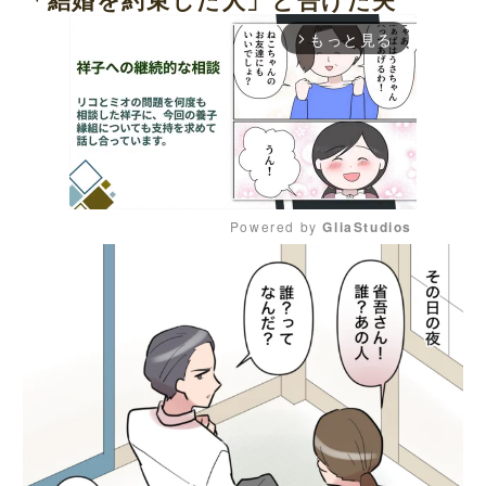
もっと見る
arrow_forward_ios
Powered by 
GliaStudios
M
u
t
e