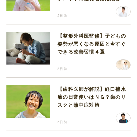
分補給の注意点
2日前
【整形外科医監修】子どもの
姿勢が悪くなる原因と今すぐ
できる改善習慣４選
3日前
【歯科医師が解説】経口補水
液の日常使いはＮＧ？歯のリ
スクと熱中症対策
5日前