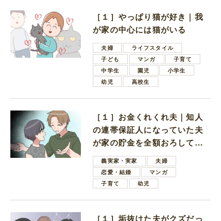
［１］やっぱり猫が好き｜我
が家の中心には猫がいる
夫婦
ライフスタイル
子ども
マンガ
子育て
中学生
園児
小学生
幼児
高校生
［１］お金くれくれ夫｜知人
の連帯保証人になっていた夫
が家の貯金を全額おろしてほ
しいと言ってきた
義実家・実家
夫婦
恋愛・結婚
マンガ
子育て
幼児
［１］垢抜けた夫がクズだっ