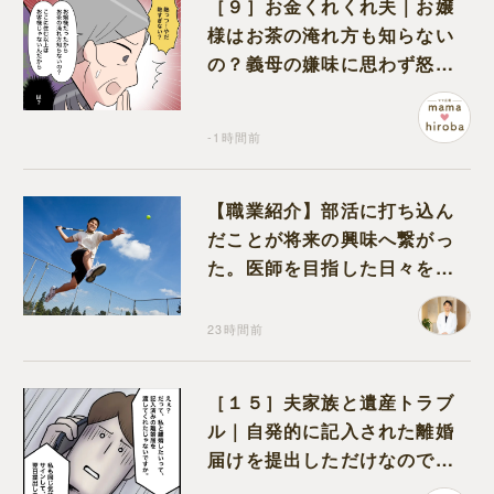
［９］お金くれくれ夫｜お嬢
様はお茶の淹れ方も知らない
の？義母の嫌味に思わず怒り
が込み上げる
-1時間前
【職業紹介】部活に打ち込ん
だことが将来の興味へ繋がっ
た。医師を目指した日々を振
り返って思うこと
23時間前
［１５］夫家族と遺産トラブ
ル｜自発的に記入された離婚
届けを提出しただけなので、
何も問題なし