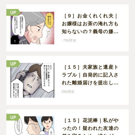
［９］お金くれくれ夫｜
お嬢様はお茶の淹れ方も
知らないの？義母の嫌味
に思わず怒りが込み上げ
-7時間前
る
［１５］夫家族と遺産ト
ラブル｜自発的に記入さ
れた離婚届けを提出した
だけなので、何も問題な
3時間前
し
［１５］花泥棒｜私がや
ったの！疑われた友達の