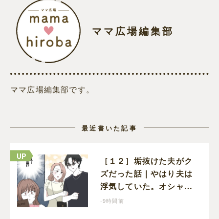
ママ広場編集部
ママ広場編集部です。
最近書いた記事
［１２］垢抜けた夫がク
ズだった話｜やはり夫は
浮気していた。オシャレ
なレストランで夫の浮気
-9時間前
現場に遭遇