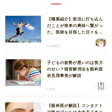
【職業紹介】部活に打ち込ん
だことが将来の興味へ繋がっ
た。医師を目指した日々を振
り返って思うこと
11時間前
子どもの姿勢が悪いのは視力
のせい？猫背解消法を眼科医
岩見理事長が解説
1日前
【眼科医が解説】コンタクト
で海やプールは大丈夫？水と