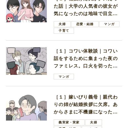
た話｜大学の人気者の彼女が
気になったのは地味で目立た
ない男子学生
夫婦
恋愛・結婚
マンガ
子育て
［１］コワい体験談｜コワい
話をするために集まった夜の
ファミレス。口火を切ったの
は電車好きの男の子ママ
マンガ
［１］嫁いびり義母｜親代わ
りの姉が結婚挨拶に欠席。あ
からさまに不機嫌になった義
母
義実家・実家
夫婦