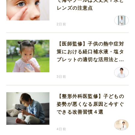
レンズの注意点
2日前
【医師監修】子供の熱中症対
策における経口補水液・塩タ
ブレットの適切な活用法と水
分補給の注意点
3日前
【整形外科医監修】子どもの
姿勢が悪くなる原因と今すぐ
できる改善習慣４選
4日前