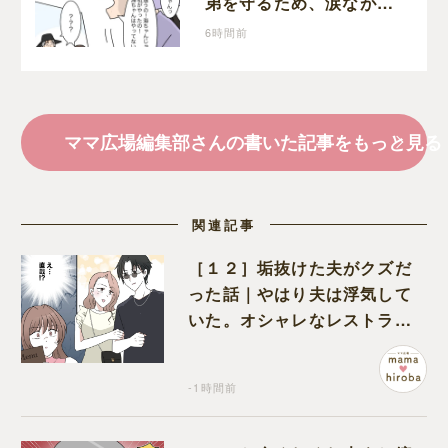
弟を守るため、涙ながら
に自分が犯人だと名乗り
6時間前
出た娘
ママ広場編集部さんの書いた記事をもっと見る
関連記事
［１２］垢抜けた夫がクズだ
った話｜やはり夫は浮気して
いた。オシャレなレストラン
で夫の浮気現場に遭遇
-1時間前