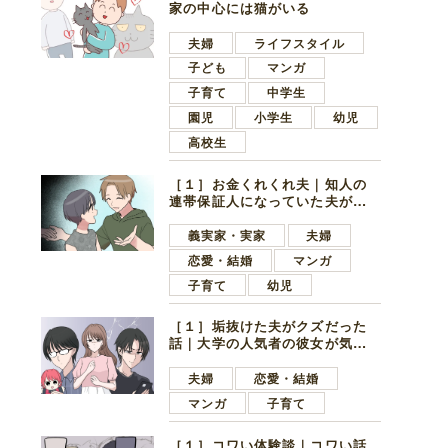
家の中心には猫がいる
夫婦
ライフスタイル
子ども
マンガ
子育て
中学生
園児
小学生
幼児
高校生
［１］お金くれくれ夫｜知人の
連帯保証人になっていた夫が家
の貯金を全額おろしてほしいと
言ってきた
義実家・実家
夫婦
恋愛・結婚
マンガ
子育て
幼児
［１］垢抜けた夫がクズだった
話｜大学の人気者の彼女が気に
なったのは地味で目立たない男
子学生
夫婦
恋愛・結婚
マンガ
子育て
［１］コワい体験談｜コワい話