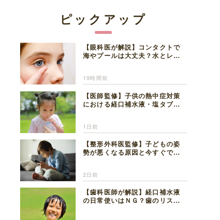
ピックアップ
【眼科医が解説】コンタクトで
海やプールは大丈夫？水とレン
ズの注意点
19時間前
【医師監修】子供の熱中症対策
における経口補水液・塩タブレ
ットの適切な活用法と水分補給
の注意点
1日前
【整形外科医監修】子どもの姿
勢が悪くなる原因と今すぐでき
る改善習慣４選
2日前
【歯科医師が解説】経口補水液
の日常使いはＮＧ？歯のリスク
と熱中症対策