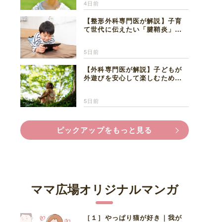
4日前
【整形外科専門医が解説】子育
て世代に伝えたい「腱鞘炎」の
正しい知識と対処法
5日前
【外科専門医が解説】子どもが
外遊びを安心して楽しむため
に、家族で知っておきたいマダ
ニ対策
5日前
ピックアップをもっと見る
ママ広場オリジナルマンガ
［１］やっぱり猫が好き｜我が