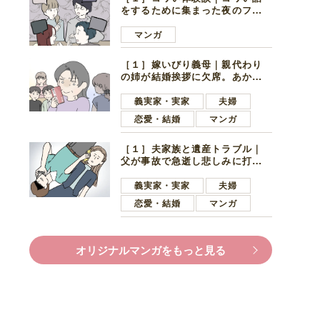
をするために集まった夜のファ
ミレス。口火を切ったのは電車
好きの男の子ママ
マンガ
［１］嫁いびり義母｜親代わり
の姉が結婚挨拶に欠席。あから
さまに不機嫌になった義母
義実家・実家
夫婦
恋愛・結婚
マンガ
［１］夫家族と遺産トラブル｜
父が事故で急逝し悲しみに打ち
ひしがれる妻を力強い言葉で励
ます夫
義実家・実家
夫婦
恋愛・結婚
マンガ
オリジナルマンガをもっと見る