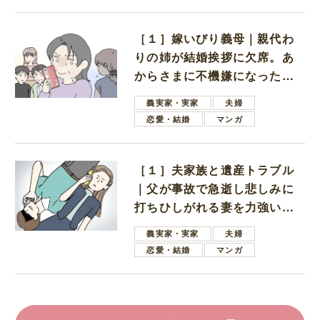
［１］嫁いびり義母｜親代わ
りの姉が結婚挨拶に欠席。あ
からさまに不機嫌になった義
母
義実家・実家
夫婦
恋愛・結婚
マンガ
［１］夫家族と遺産トラブル
｜父が事故で急逝し悲しみに
打ちひしがれる妻を力強い言
葉で励ます夫
義実家・実家
夫婦
恋愛・結婚
マンガ