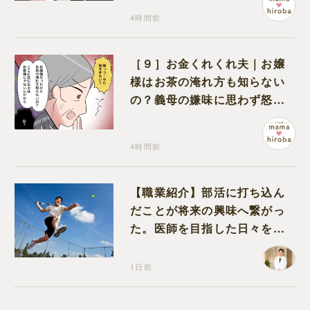
4時間前
［９］お金くれくれ夫｜お嬢
様はお茶の淹れ方も知らない
の？義母の嫌味に思わず怒り
が込み上げる
4時間前
【職業紹介】部活に打ち込ん
だことが将来の興味へ繋がっ
た。医師を目指した日々を振
り返って思うこと
1日前