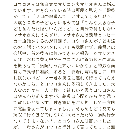
ヨウコさんは無自覚なマザコン夫マサオさんに悩ん
でいます。付き合っている時は可愛く思えた「髪乾
かして」「明日の服選んで」と甘えてくる行動も、
３歳と０歳の子どもがいる今では「こんな大きな子
ども産んだ記憶ないんだけど」と自分で何もしない
マサオさんにうんざり。マサオさんは義母とスピー
カー通話をするのが日課で、ヨウコさんが子ども達
のお世話でバタバタしていても我関せず。義母との
会話中、首の後ろに何かできたと報告したマサオさ
んは、おむつ替え中のヨウコさんに首の後ろの写真
を撮らせて「病院行った方がいいかな」と神妙な面
持ちで義母に相談。すると、義母は電話越しに「申
し訳ないけど、マー君を病院に連れて行ってもらえ
ないかしら」とヨウコさんに依頼してきました。大
人なのだから一人で行って欲しいと思うヨウコさん
はやんわり断りますが、義母は心配だから付き添っ
て欲しいと譲らず、付き添いをごり押しして一方的
に電話を切ってしまいました。そもそもどう見ても
病院に行くほどではない症状だったため「病院行か
なくてもよくない？」とヨウコさんは言いました
が、「母さんがヨウコと行けって言ってたし」と頑