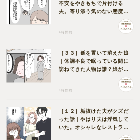
不安をやきもちで片付ける
夫。寄り添う気のない態度に
モヤモヤが募る
4時間前
［３３］孫を置いて消えた娘
｜体調不良で眠っている間に
訪ねてきた人物は誰？娘が戻
ってきたのかと不安になる
4時間前
［１２］垢抜けた夫がクズだ
った話｜やはり夫は浮気して
いた。オシャレなレストラン
で夫の浮気現場に遭遇