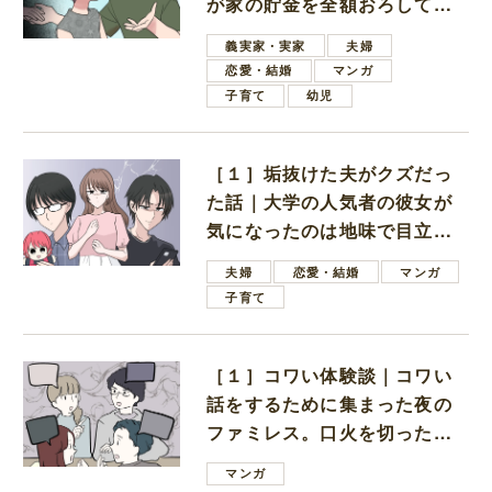
が家の貯金を全額おろしてほ
しいと言ってきた
義実家・実家
夫婦
恋愛・結婚
マンガ
子育て
幼児
［１］垢抜けた夫がクズだっ
た話｜大学の人気者の彼女が
気になったのは地味で目立た
ない男子学生
夫婦
恋愛・結婚
マンガ
子育て
［１］コワい体験談｜コワい
話をするために集まった夜の
ファミレス。口火を切ったの
は電車好きの男の子ママ
マンガ