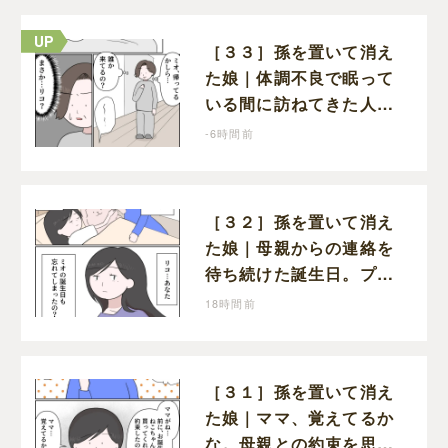
［３３］孫を置いて消え
た娘｜体調不良で眠って
いる間に訪ねてきた人物
は誰？娘が戻ってきたの
-6時間前
かと不安になる
［３２］孫を置いて消え
た娘｜母親からの連絡を
待ち続けた誕生日。プレ
ゼントもお祝いの言葉も
18時間前
届かなかった
［３１］孫を置いて消え
た娘｜ママ、覚えてるか
な。母親との約束を思い