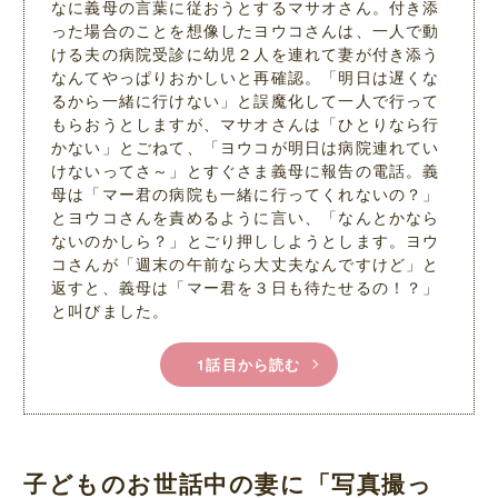
なに義母の言葉に従おうとするマサオさん。付き添
った場合のことを想像したヨウコさんは、一人で動
ける夫の病院受診に幼児２人を連れて妻が付き添う
なんてやっぱりおかしいと再確認。「明日は遅くな
るから一緒に行けない」と誤魔化して一人で行って
もらおうとしますが、マサオさんは「ひとりなら行
かない」とごねて、「ヨウコが明日は病院連れてい
けないってさ～」とすぐさま義母に報告の電話。義
母は「マー君の病院も一緒に行ってくれないの？」
とヨウコさんを責めるように言い、「なんとかなら
ないのかしら？」とごり押ししようとします。ヨウ
コさんが「週末の午前なら大丈夫なんですけど」と
返すと、義母は「マー君を３日も待たせるの！？」
と叫びました。
1話目から読む
子どものお世話中の妻に「写真撮っ