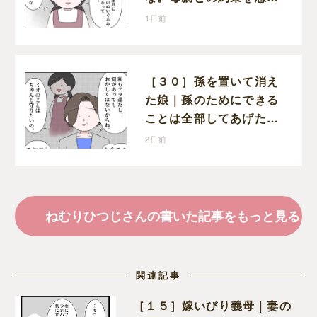
出し寂しそうな孫に胸が
1日前
痛む
［３０］孫を置いて消え
た娘｜孫のためにできる
ことは全部してあげた
い。孫を養子に迎えるこ
2日前
とを決意
ねむりひつじさんの書いた記事をもっと見る
関連記事
［１５］嫁いびり義母｜妻の