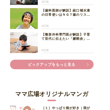
3日前
【歯科医師が解説】経口補水液
の日常使いはＮＧ？歯のリスク
と熱中症対策
4日前
【整形外科専門医が解説】子育
て世代に伝えたい「腱鞘炎」の
正しい知識と対処法
5日前
ピックアップをもっと見る
ママ広場オリジナルマンガ
［１］やっぱり猫が好き｜我が