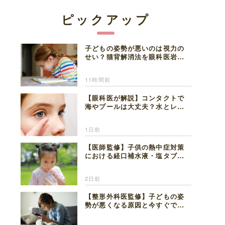
ピックアップ
子どもの姿勢が悪いのは視力の
せい？猫背解消法を眼科医岩見
理事長が解説
11時間前
【眼科医が解説】コンタクトで
海やプールは大丈夫？水とレン
ズの注意点
1日前
【医師監修】子供の熱中症対策
における経口補水液・塩タブレ
ットの適切な活用法と水分補給
の注意点
2日前
【整形外科医監修】子どもの姿
勢が悪くなる原因と今すぐでき
る改善習慣４選