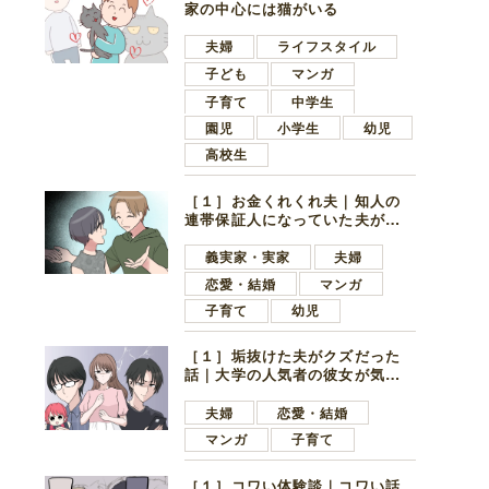
家の中心には猫がいる
夫婦
ライフスタイル
子ども
マンガ
子育て
中学生
園児
小学生
幼児
高校生
［１］お金くれくれ夫｜知人の
連帯保証人になっていた夫が家
の貯金を全額おろしてほしいと
言ってきた
義実家・実家
夫婦
恋愛・結婚
マンガ
子育て
幼児
［１］垢抜けた夫がクズだった
話｜大学の人気者の彼女が気に
なったのは地味で目立たない男
子学生
夫婦
恋愛・結婚
マンガ
子育て
［１］コワい体験談｜コワい話