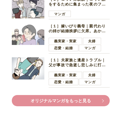
をするために集まった夜のファ
ミレス。口火を切ったのは電車
好きの男の子ママ
マンガ
［１］嫁いびり義母｜親代わり
の姉が結婚挨拶に欠席。あから
さまに不機嫌になった義母
義実家・実家
夫婦
恋愛・結婚
マンガ
［１］夫家族と遺産トラブル｜
父が事故で急逝し悲しみに打ち
ひしがれる妻を力強い言葉で励
ます夫
義実家・実家
夫婦
恋愛・結婚
マンガ
オリジナルマンガをもっと見る