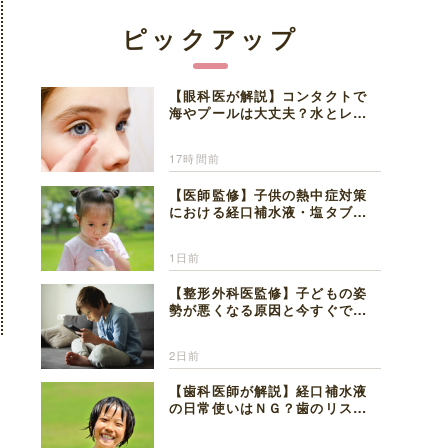
ピックアップ
【眼科医が解説】コンタクトで
海やプールは大丈夫？水とレン
ズの注意点
17時間前
【医師監修】子供の熱中症対策
における経口補水液・塩タブレ
ットの適切な活用法と水分補給
の注意点
1日前
【整形外科医監修】子どもの姿
勢が悪くなる原因と今すぐでき
る改善習慣４選
2日前
【歯科医師が解説】経口補水液
の日常使いはＮＧ？歯のリスク
と熱中症対策