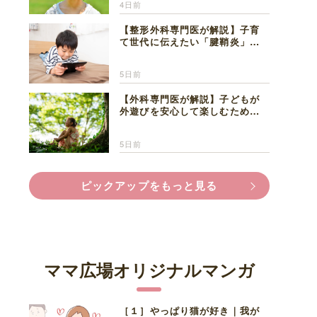
4日前
【整形外科専門医が解説】子育
て世代に伝えたい「腱鞘炎」の
正しい知識と対処法
5日前
【外科専門医が解説】子どもが
外遊びを安心して楽しむため
に、家族で知っておきたいマダ
ニ対策
5日前
ピックアップをもっと見る
ママ広場オリジナルマンガ
［１］やっぱり猫が好き｜我が