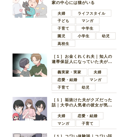
家の中心には猫がいる
夫婦
ライフスタイル
子ども
マンガ
子育て
中学生
園児
小学生
幼児
高校生
［１］お金くれくれ夫｜知人の
連帯保証人になっていた夫が家
の貯金を全額おろしてほしいと
言ってきた
義実家・実家
夫婦
恋愛・結婚
マンガ
子育て
幼児
［１］垢抜けた夫がクズだった
話｜大学の人気者の彼女が気に
なったのは地味で目立たない男
子学生
夫婦
恋愛・結婚
マンガ
子育て
［１］コワい体験談｜コワい話