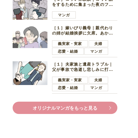
をするために集まった夜のファ
ミレス。口火を切ったのは電車
好きの男の子ママ
マンガ
［１］嫁いびり義母｜親代わり
の姉が結婚挨拶に欠席。あから
さまに不機嫌になった義母
義実家・実家
夫婦
恋愛・結婚
マンガ
［１］夫家族と遺産トラブル｜
父が事故で急逝し悲しみに打ち
ひしがれる妻を力強い言葉で励
ます夫
義実家・実家
夫婦
恋愛・結婚
マンガ
オリジナルマンガをもっと見る