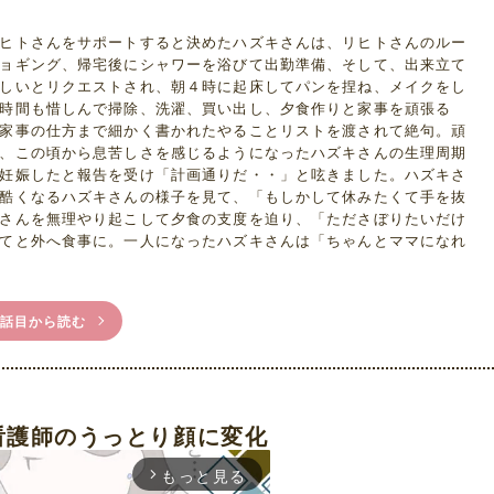
ヒトさんをサポートすると決めたハズキさんは、リヒトさんのルー
ョギング、帰宅後にシャワーを浴びて出勤準備、そして、出来立て
しいとリクエストされ、朝４時に起床してパンを捏ね、メイクをし
時間も惜しんで掃除、洗濯、買い出し、夕食作りと家事を頑張る
家事の仕方まで細かく書かれたやることリストを渡されて絶句。頑
、この頃から息苦しさを感じるようになったハズキさんの生理周期
妊娠したと報告を受け「計画通りだ・・」と呟きました。ハズキさ
酷くなるハズキさんの様子を見て、「もしかして休みたくて手を抜
さんを無理やり起こして夕食の支度を迫り、「たださぼりたいだけ
てと外へ食事に。一人になったハズキさんは「ちゃんとママになれ
1話目から読む
看護師のうっとり顔に変化
もっと見る
arrow_forward_ios