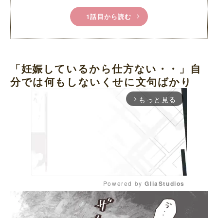
1話目から読む
「妊娠しているから仕方ない・・」自
分では何もしないくせに文句ばかり
もっと見る
arrow_forward_ios
Powered by 
GliaStudios
M
u