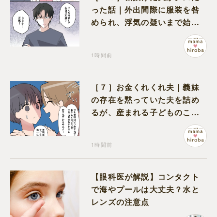
った話｜外出間際に服装を咎
められ、浮気の疑いまで始め
る夫
1時間前
［７］お金くれくれ夫｜義妹
の存在を黙っていた夫を詰め
るが、産まれる子どものこと
を第一に考えてと流される
1時間前
【眼科医が解説】コンタクト
で海やプールは大丈夫？水と
レンズの注意点