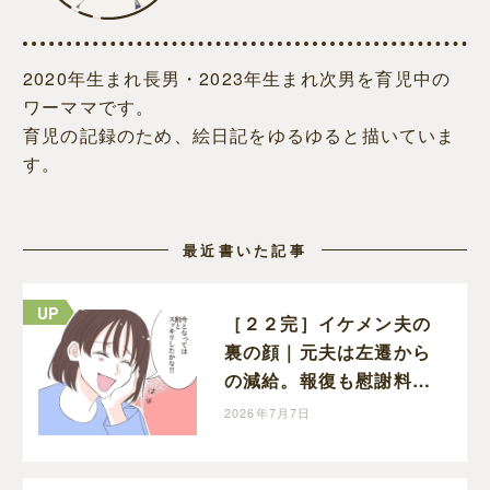
2020年生まれ長男・2023年生まれ次男を育児中の
ワーママです。
育児の記録のため、絵日記をゆるゆると描いていま
す。
最近書いた記事
［２２完］イケメン夫の
裏の顔｜元夫は左遷から
の減給。報復も慰謝料請
求も果たせた妻はスッキ
2026年7月7日
リした顔で笑う