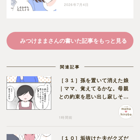
下した態度にちくりと棘
2026年7月4日
を刺す
みつけままさんの書いた記事をもっと見る
関連記事
［３１］孫を置いて消えた娘
｜ママ、覚えてるかな。母親
との約束を思い出し寂しそう
な孫に胸が痛む
1時間前
［１０］垢抜けた夫がクズだ