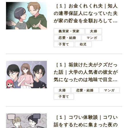
［１］お金くれくれ夫｜知人
の連帯保証人になっていた夫
が家の貯金を全額おろしてほ
しいと言ってきた
義実家・実家
夫婦
恋愛・結婚
マンガ
子育て
幼児
［１］垢抜けた夫がクズだっ
た話｜大学の人気者の彼女が
気になったのは地味で目立た
ない男子学生
夫婦
恋愛・結婚
マンガ
子育て
［１］コワい体験談｜コワい
話をするために集まった夜の