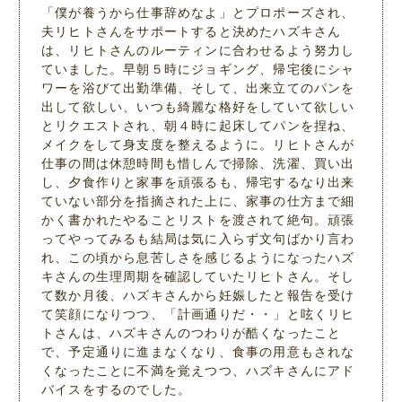
「僕が養うから仕事辞めなよ」とプロポーズされ、
夫リヒトさんをサポートすると決めたハズキさん
は、リヒトさんのルーティンに合わせるよう努力し
ていました。早朝５時にジョギング、帰宅後にシャ
ワーを浴びて出勤準備、そして、出来立てのパンを
出して欲しい、いつも綺麗な格好をしていて欲しい
とリクエストされ、朝４時に起床してパンを捏ね、
メイクをして身支度を整えるように。リヒトさんが
仕事の間は休憩時間も惜しんで掃除、洗濯、買い出
し、夕食作りと家事を頑張るも、帰宅するなり出来
ていない部分を指摘された上に、家事の仕方まで細
かく書かれたやることリストを渡されて絶句。頑張
ってやってみるも結局は気に入らず文句ばかり言わ
れ、この頃から息苦しさを感じるようになったハズ
キさんの生理周期を確認していたリヒトさん。そし
て数か月後、ハズキさんから妊娠したと報告を受け
て笑顔になりつつ、「計画通りだ・・」と呟くリヒ
トさんは、ハズキさんのつわりが酷くなったこと
で、予定通りに進まなくなり、食事の用意もされな
くなったことに不満を覚えつつ、ハズキさんにアド
バイスをするのでした。