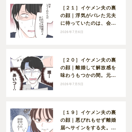
［２１］イケメン夫の裏
の顔｜浮気がバレた元夫
に待っていたのは、会社
からの厳しい処罰と信頼
2026年7月6日
の失墜だった
［２０］イケメン夫の裏
の顔｜離婚して解放感を
味わうもつかの間。元夫
が会社で見せられたのは
2026年7月5日
浮気の証拠
［１９］イケメン夫の裏
の顔｜悪びれもせず離婚
届へサインをする夫。見