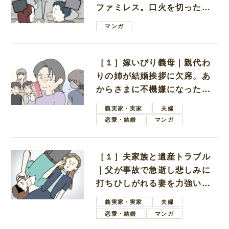
ファミレス。口火を切ったの
は電車好きの男の子ママ
マンガ
［１］嫁いびり義母｜親代わ
りの姉が結婚挨拶に欠席。あ
からさまに不機嫌になった義
母
義実家・実家
夫婦
恋愛・結婚
マンガ
［１］夫家族と遺産トラブル
｜父が事故で急逝し悲しみに
打ちひしがれる妻を力強い言
葉で励ます夫
義実家・実家
夫婦
恋愛・結婚
マンガ