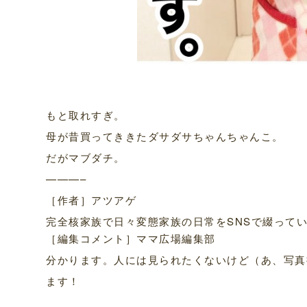
もと取れすぎ。
母が昔買ってききたダサダサちゃんちゃんこ。
だがマブダチ。
———–
［作者］アツアゲ
完全核家族で日々変態家族の日常をSNSで綴って
［編集コメント］ママ広場編集部
分かります。人には見られたくないけど（あ、写真
ます！