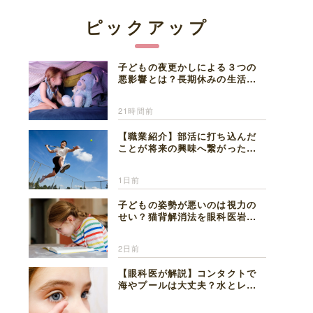
ピックアップ
子どもの夜更かしによる３つの
悪影響とは？長期休みの生活リ
ズムの整え方を精神科医が解説
21時間前
【職業紹介】部活に打ち込んだ
ことが将来の興味へ繋がった。
医師を目指した日々を振り返っ
て思うこと
1日前
子どもの姿勢が悪いのは視力の
せい？猫背解消法を眼科医岩見
理事長が解説
2日前
【眼科医が解説】コンタクトで
海やプールは大丈夫？水とレン
ズの注意点