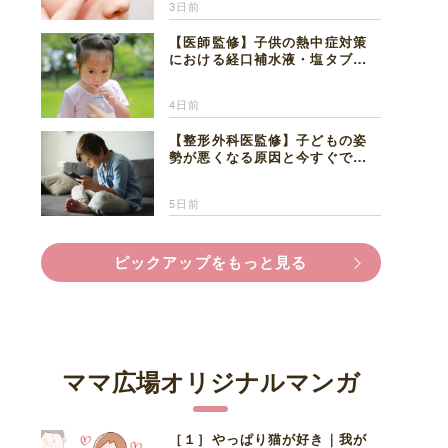
3日前
【医師監修】子供の熱中症対策
における経口補水液・塩タブレ
ットの適切な活用法と水分補給
の注意点
4日前
【整形外科医監修】子どもの姿
勢が悪くなる原因と今すぐでき
る改善習慣４選
5日前
ピックアップをもっと見る
ママ広場オリジナルマンガ
［１］やっぱり猫が好き｜我が