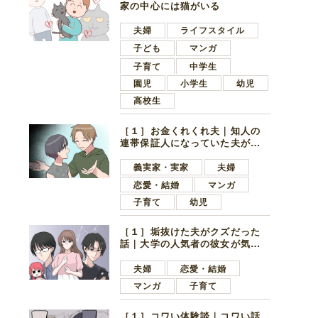
家の中心には猫がいる
夫婦
ライフスタイル
子ども
マンガ
子育て
中学生
園児
小学生
幼児
高校生
［１］お金くれくれ夫｜知人の
連帯保証人になっていた夫が家
の貯金を全額おろしてほしいと
言ってきた
義実家・実家
夫婦
恋愛・結婚
マンガ
子育て
幼児
［１］垢抜けた夫がクズだった
話｜大学の人気者の彼女が気に
なったのは地味で目立たない男
子学生
夫婦
恋愛・結婚
マンガ
子育て
［１］コワい体験談｜コワい話