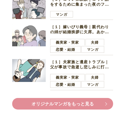
をするために集まった夜のファ
ミレス。口火を切ったのは電車
好きの男の子ママ
マンガ
［１］嫁いびり義母｜親代わり
の姉が結婚挨拶に欠席。あから
さまに不機嫌になった義母
義実家・実家
夫婦
恋愛・結婚
マンガ
［１］夫家族と遺産トラブル｜
父が事故で急逝し悲しみに打ち
ひしがれる妻を力強い言葉で励
ます夫
義実家・実家
夫婦
恋愛・結婚
マンガ
オリジナルマンガをもっと見る