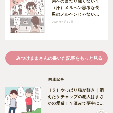
弟への当たり強くない？
（汗）メルヘン思考な長
男のメルヘンじゃない瞬
間｜みつけにっき
2024年4月30日
みつけままさんの書いた記事をもっと見る
関連記事
［５］やっぱり猫が好き｜消
えたケチャップの犯人はまさ
かの愛猫！？茂みで夢中にな
ってなめる現場を発見