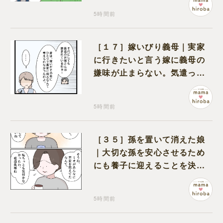
5時間前
［１７］嫁いびり義母｜実家
に行きたいと言う嫁に義母の
嫌味が止まらない。気遣って
くれるのは義父だけ
5時間前
［３５］孫を置いて消えた娘
｜大切な孫を安心させるため
にも養子に迎えることを決心
する
5時間前