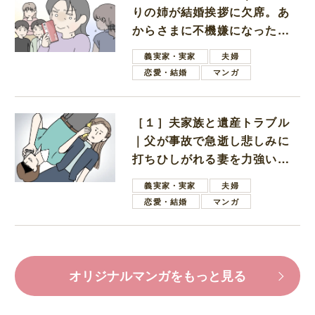
りの姉が結婚挨拶に欠席。あ
からさまに不機嫌になった義
母
義実家・実家
夫婦
恋愛・結婚
マンガ
［１］夫家族と遺産トラブル
｜父が事故で急逝し悲しみに
打ちひしがれる妻を力強い言
葉で励ます夫
義実家・実家
夫婦
恋愛・結婚
マンガ
オリジナルマンガをもっと見る