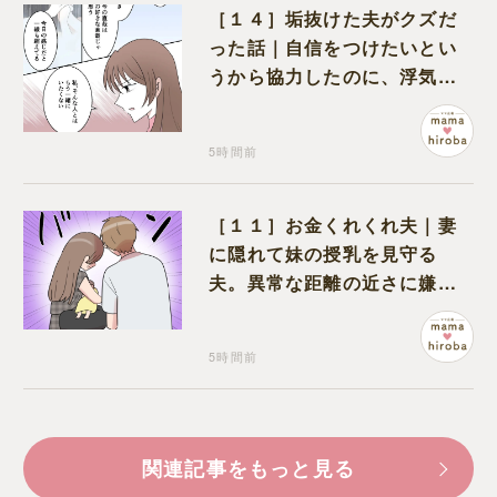
［１４］垢抜けた夫がクズだ
った話｜自信をつけたいとい
うから協力したのに、浮気と
いう形で裏切られる
5時間前
［１１］お金くれくれ夫｜妻
に隠れて妹の授乳を見守る
夫。異常な距離の近さに嫌悪
感が湧き上がる
5時間前
関連記事をもっと見る