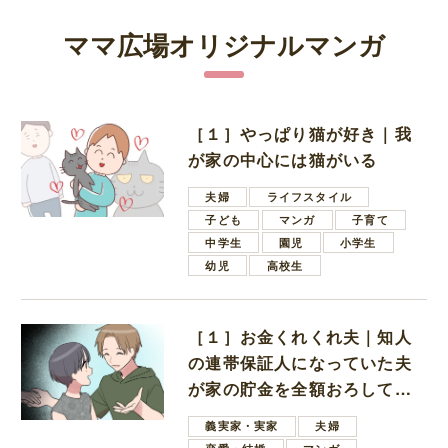
ママ広場オリジナルマンガ
［１］やっぱり猫が好き｜我
が家の中心には猫がいる
夫婦
ライフスタイル
子ども
マンガ
子育て
中学生
園児
小学生
幼児
高校生
［１］お金くれくれ夫｜知人
の連帯保証人になっていた夫
が家の貯金を全額おろしてほ
しいと言ってきた
義実家・実家
夫婦