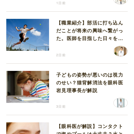
1日前
【職業紹介】部活に打ち込ん
だことが将来の興味へ繋がっ
た。医師を目指した日々を振
り返って思うこと
2日前
子どもの姿勢が悪いのは視力
のせい？猫背解消法を眼科医
岩見理事長が解説
3日前
【眼科医が解説】コンタクト
で海やプールは大丈夫？水と