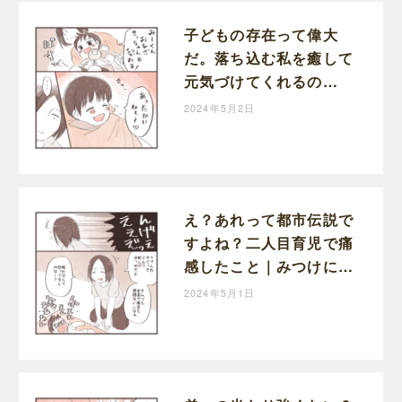
子どもの存在って偉大
だ。落ち込む私を癒して
元気づけてくれるの
は・・長男の何気ない言
2024年5月2日
葉や行動｜みつけにっき
え？あれって都市伝説で
すよね？二人目育児で痛
感したこと｜みつけにっ
き
2024年5月1日