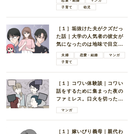
恋愛・結婚
マンガ
子育て
幼児
［１］垢抜けた夫がクズだっ
た話｜大学の人気者の彼女が
気になったのは地味で目立た
ない男子学生
夫婦
恋愛・結婚
マンガ
子育て
［１］コワい体験談｜コワい
話をするために集まった夜の
ファミレス。口火を切ったの
は電車好きの男の子ママ
マンガ
［１］嫁いびり義母｜親代わ