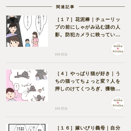
関連記事
［１７］花泥棒｜チューリッ
プの前にしゃがみ込む謎の人
影。防犯カメラに映っていた
のは娘の友達だった
8時間前
［４］やっぱり猫が好き｜う
ちの猫ってちょっと変？人を
押しのけてくつろぎ、獲物に
も物怖じしない鋼のハート
8時間前
［１６］嫁いびり義母｜自分