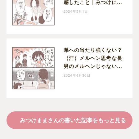
感したこと｜みつけにっ
き
2024年5月1日
弟への当たり強くない？
（汗）メルヘン思考な長
男のメルヘンじゃない瞬
間｜みつけにっき
2024年4月30日
みつけままさんの書いた記事をもっと見る