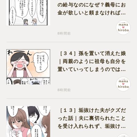
の給与なのになぜ？義母にお
金が欲しいと頼まなければな
らない状況に疑問を抱く
8時間前
［３４］孫を置いて消えた娘
｜両親のように祖母も自分を
置いていってしまうのでは？
と怯えて泣く孫に心が痛む
8時間前
［１３］垢抜けた夫がクズだ
った話｜夫に裏切られたこと
を受け入れられず、垢抜けた
ことが関係しているのかと嘆