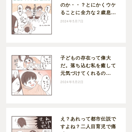
のか・・？とにかくウケ
ることに全力な２歳息子
｜みつけにっき
2024年5月7日
子どもの存在って偉大
だ。落ち込む私を癒して
元気づけてくれるの
は・・長男の何気ない言
2024年5月2日
葉や行動｜みつけにっき
え？あれって都市伝説で
すよね？二人目育児で痛