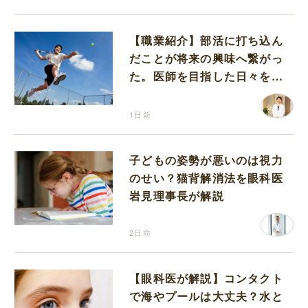
【職業紹介】部活に打ち込ん
だことが将来の興味へ繋がっ
た。医師を目指した日々を振
り返って思うこと
1日前
子どもの姿勢が悪いのは視力
のせい？猫背解消法を眼科医
岩見理事長が解説
2日前
【眼科医が解説】コンタクト
で海やプールは大丈夫？水と