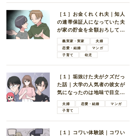
［１］お金くれくれ夫｜知人
の連帯保証人になっていた夫
が家の貯金を全額おろしてほ
しいと言ってきた
義実家・実家
夫婦
恋愛・結婚
マンガ
子育て
幼児
［１］垢抜けた夫がクズだっ
た話｜大学の人気者の彼女が
気になったのは地味で目立た
ない男子学生
夫婦
恋愛・結婚
マンガ
子育て
［１］コワい体験談｜コワい