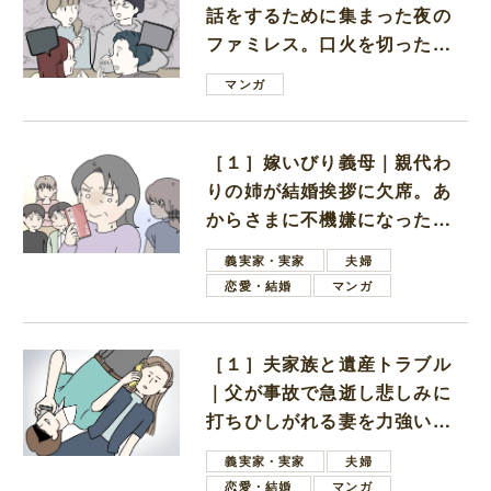
話をするために集まった夜の
ファミレス。口火を切ったの
は電車好きの男の子ママ
マンガ
［１］嫁いびり義母｜親代わ
りの姉が結婚挨拶に欠席。あ
からさまに不機嫌になった義
母
義実家・実家
夫婦
恋愛・結婚
マンガ
［１］夫家族と遺産トラブル
｜父が事故で急逝し悲しみに
打ちひしがれる妻を力強い言
葉で励ます夫
義実家・実家
夫婦
恋愛・結婚
マンガ