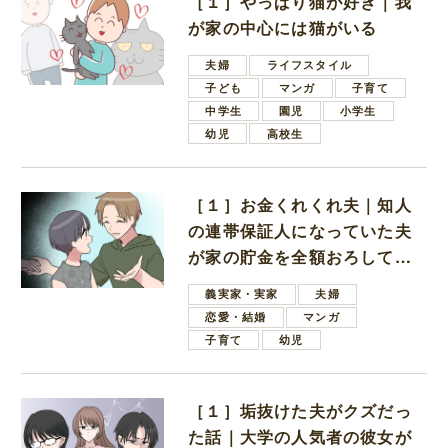
［１］やっぱり猫が好き｜我
が家の中心には猫がいる
夫婦
ライフスタイル
子ども
マンガ
子育て
中学生
園児
小学生
幼児
高校生
［１］お金くれくれ夫｜知人
の連帯保証人になっていた夫
が家の貯金を全額おろしてほ
しいと言ってきた
義実家・実家
夫婦
恋愛・結婚
マンガ
子育て
幼児
［１］垢抜けた夫がクズだっ
た話｜大学の人気者の彼女が