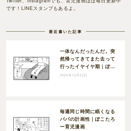
Twitter、Instagramでも、育児漫画ほぼ毎日更新中
です！LINEスタンプもあるよ。
最近書いた記事
一体なんだったんだ。突
然帰ってきてまた去って
行ったイヤイヤ期｜ぽこ
たろー育児漫画
2024年12月22日
毎週同じ時間に眠くなる
パパの計画性｜ぽこたろ
ー育児漫画