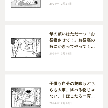
2024年12月21日
母の願いはただ一つ「お
昼寝させて！」お昼寝の
時にかぎってやってくる
宣伝車｜ぽこたろー育児
2024年12月18日
漫画
子供も自分の趣味もどち
らも大事。比べる物じゃ
ない。｜ぽこたろー育児
漫画
2024年12月16日