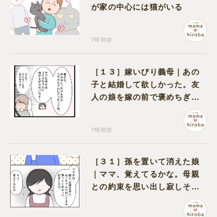
が家の中心には猫がいる
7時間前
［１３］嫁いびり義母｜あの
子と結婚して欲しかった。友
人の娘を嫁の前で褒めちぎる
無神経な義母
7時間前
［３１］孫を置いて消えた娘
｜ママ、覚えてるかな。母親
との約束を思い出し寂しそう
な孫に胸が痛む