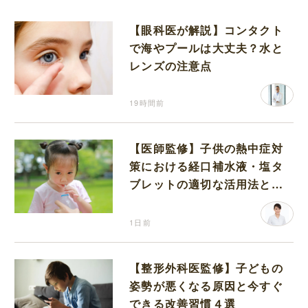
【眼科医が解説】コンタクト
で海やプールは大丈夫？水と
レンズの注意点
19時間前
【医師監修】子供の熱中症対
策における経口補水液・塩タ
ブレットの適切な活用法と水
分補給の注意点
1日前
【整形外科医監修】子どもの
姿勢が悪くなる原因と今すぐ
できる改善習慣４選