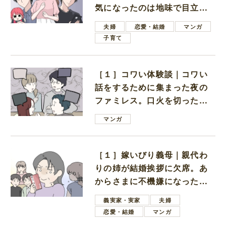
気になったのは地味で目立た
ない男子学生
夫婦
恋愛・結婚
マンガ
子育て
［１］コワい体験談｜コワい
話をするために集まった夜の
ファミレス。口火を切ったの
は電車好きの男の子ママ
マンガ
［１］嫁いびり義母｜親代わ
りの姉が結婚挨拶に欠席。あ
からさまに不機嫌になった義
母
義実家・実家
夫婦
恋愛・結婚
マンガ