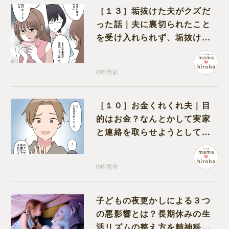
［１３］垢抜けた夫がクズだ
った話｜夫に裏切られたこと
を受け入れられず、垢抜けた
ことが関係しているのかと嘆
く
0時間前
［１０］お金くれくれ夫｜目
的はお金？なんとかして実家
と連絡を取らせようとしてく
る夫が怪しすぎる
0時間前
子どもの夜更かしによる３つ
の悪影響とは？長期休みの生
活リズムの整え方を精神科医