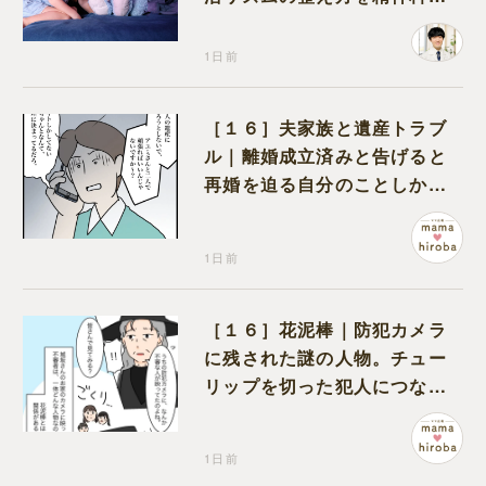
が解説
1日前
［１６］夫家族と遺産トラブ
ル｜離婚成立済みと告げると
再婚を迫る自分のことしか考
えない元夫
1日前
［１６］花泥棒｜防犯カメラ
に残された謎の人物。チュー
リップを切った犯人につなが
る証拠になるのか期待する
1日前