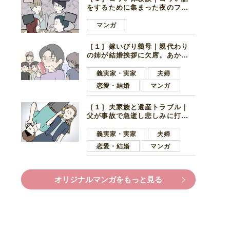
をするために集まった夜のファ
ミレス。口火を切ったのは電車
好きの男の子ママ
マンガ
［１］嫁いびり義母｜親代わり
の姉が結婚挨拶に欠席。あから
さまに不機嫌になった義母
義実家・実家
夫婦
恋愛・結婚
マンガ
［１］夫家族と遺産トラブル｜
父が事故で急逝し悲しみに打ち
ひしがれる妻を力強い言葉で励
ます夫
義実家・実家
夫婦
恋愛・結婚
マンガ
オリジナルマンガをもっと見る