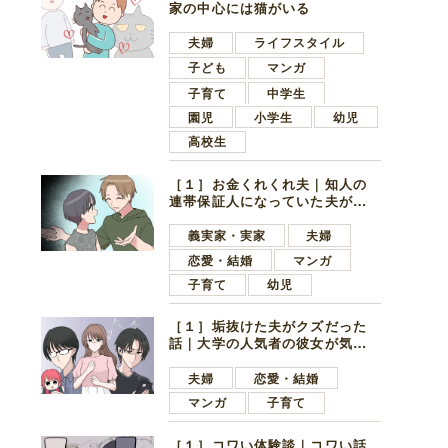
家の中心には猫がいる
夫婦
ライフスタイル
子ども
マンガ
子育て
中学生
園児
小学生
幼児
高校生
［１］お金くれくれ夫｜知人の
連帯保証人になっていた夫が家
の貯金を全額おろしてほしいと
言ってきた
義実家・実家
夫婦
恋愛・結婚
マンガ
子育て
幼児
［１］垢抜けた夫がクズだった
話｜大学の人気者の彼女が気に
なったのは地味で目立たない男
子学生
夫婦
恋愛・結婚
マンガ
子育て
［１］コワい体験談｜コワい話