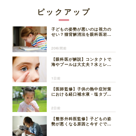
ピックアップ
子どもの姿勢が悪いのは視力の
せい？猫背解消法を眼科医岩見
理事長が解説
20時間前
【眼科医が解説】コンタクトで
海やプールは大丈夫？水とレン
ズの注意点
1日前
【医師監修】子供の熱中症対策
における経口補水液・塩タブレ
ットの適切な活用法と水分補給
の注意点
2日前
【整形外科医監修】子どもの姿
勢が悪くなる原因と今すぐでき
る改善習慣４選