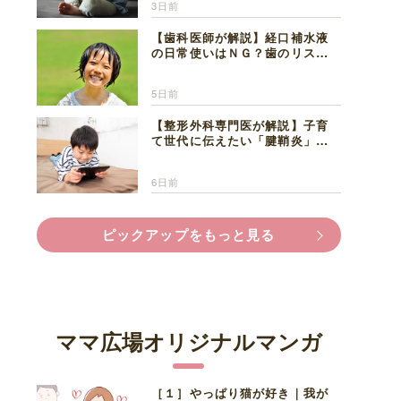
3日前
【歯科医師が解説】経口補水液
の日常使いはＮＧ？歯のリスク
と熱中症対策
5日前
【整形外科専門医が解説】子育
て世代に伝えたい「腱鞘炎」の
正しい知識と対処法
6日前
ピックアップをもっと見る
ママ広場オリジナルマンガ
［１］やっぱり猫が好き｜我が