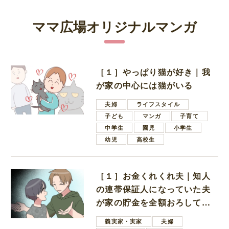
ママ広場オリジナルマンガ
［１］やっぱり猫が好き｜我
が家の中心には猫がいる
夫婦
ライフスタイル
子ども
マンガ
子育て
中学生
園児
小学生
幼児
高校生
［１］お金くれくれ夫｜知人
の連帯保証人になっていた夫
が家の貯金を全額おろしてほ
しいと言ってきた
義実家・実家
夫婦