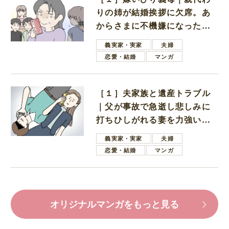
りの姉が結婚挨拶に欠席。あ
からさまに不機嫌になった義
母
義実家・実家
夫婦
恋愛・結婚
マンガ
［１］夫家族と遺産トラブル
｜父が事故で急逝し悲しみに
打ちひしがれる妻を力強い言
葉で励ます夫
義実家・実家
夫婦
恋愛・結婚
マンガ
オリジナルマンガをもっと見る