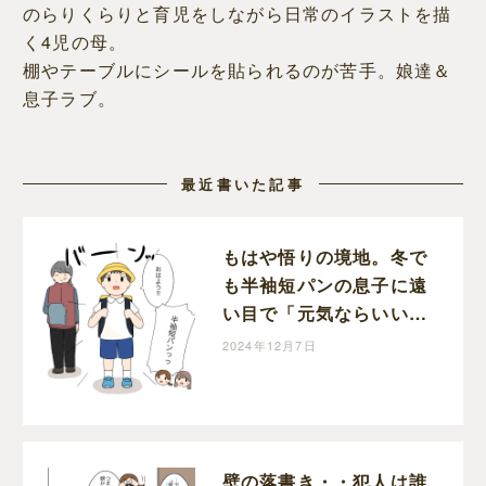
のらりくらりと育児をしながら日常のイラストを描
く4児の母。
棚やテーブルにシールを貼られるのが苦手。娘達＆
息子ラブ。
最近書いた記事
もはや悟りの境地。冬で
も半袖短パンの息子に遠
い目で「元気ならいい」
と呟く母｜めめの育児絵
2024年12月7日
日記
壁の落書き・・犯人は誰