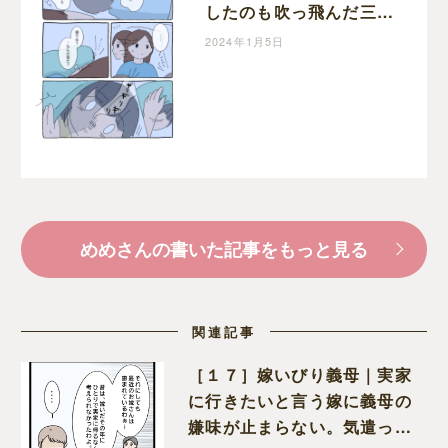
したのも吹っ飛んだ三者
三様の寝かしつけ事情｜
2024年1月5日
めめの育児絵日記
めめさんの書いた記事をもっと見る
関連記事
［１７］嫁いびり義母｜実家
に行きたいと言う嫁に義母の
嫌味が止まらない。気遣って