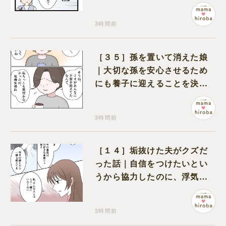
くれるのは義父だけ
3時間前
［３５］孫を置いて消えた娘
｜大切な孫を安心させるため
にも養子に迎えることを決心
する
3時間前
［１４］垢抜けた夫がクズだ
った話｜自信をつけたいとい
うから協力したのに、浮気と
いう形で裏切られる
3時間前