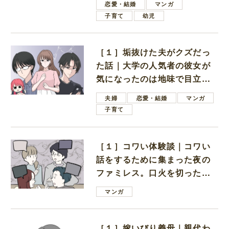
恋愛・結婚
マンガ
子育て
幼児
［１］垢抜けた夫がクズだっ
た話｜大学の人気者の彼女が
気になったのは地味で目立た
ない男子学生
夫婦
恋愛・結婚
マンガ
子育て
［１］コワい体験談｜コワい
話をするために集まった夜の
ファミレス。口火を切ったの
は電車好きの男の子ママ
マンガ
［１］嫁いびり義母｜親代わ