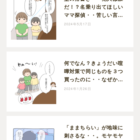
だ！？名乗り出てほしい
ママ探偵・・苦しい言い
訳の姉妹に弟がズバリ｜
2024年5月17日
めめの育児絵日記
何でなん？きょうだい喧
嘩対策で同じものを３つ
買ったのに・・なぜか喧
嘩になる不思議。｜めめ
2024年1月26日
の育児絵日記
「ままちらい」が地味に
刺さるな・・。モヤモヤ