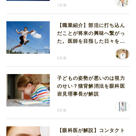
1日前
【職業紹介】部活に打ち込ん
だことが将来の興味へ繋がっ
た。医師を目指した日々を振
り返って思うこと
2日前
子どもの姿勢が悪いのは視力
のせい？猫背解消法を眼科医
岩見理事長が解説
3日前
【眼科医が解説】コンタクト