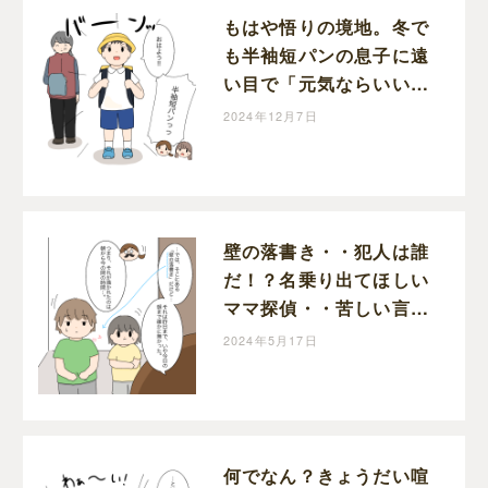
もはや悟りの境地。冬で
も半袖短パンの息子に遠
い目で「元気ならいい」
と呟く母｜めめの育児絵
2024年12月7日
日記
壁の落書き・・犯人は誰
だ！？名乗り出てほしい
ママ探偵・・苦しい言い
訳の姉妹に弟がズバリ｜
2024年5月17日
めめの育児絵日記
何でなん？きょうだい喧