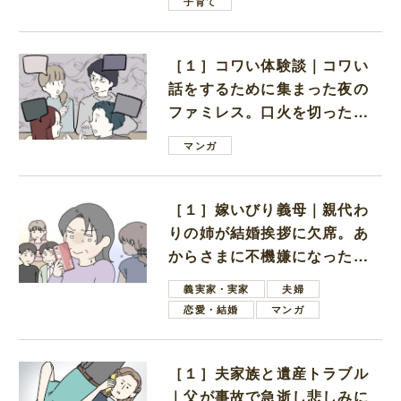
子育て
［１］コワい体験談｜コワい
話をするために集まった夜の
ファミレス。口火を切ったの
は電車好きの男の子ママ
マンガ
［１］嫁いびり義母｜親代わ
りの姉が結婚挨拶に欠席。あ
からさまに不機嫌になった義
母
義実家・実家
夫婦
恋愛・結婚
マンガ
［１］夫家族と遺産トラブル
｜父が事故で急逝し悲しみに