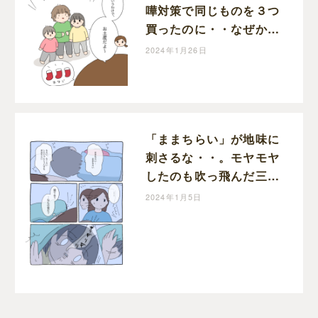
嘩対策で同じものを３つ
買ったのに・・なぜか喧
嘩になる不思議。｜めめ
2024年1月26日
の育児絵日記
「ままちらい」が地味に
刺さるな・・。モヤモヤ
したのも吹っ飛んだ三者
三様の寝かしつけ事情｜
2024年1月5日
めめの育児絵日記