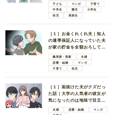
子ども
マンガ
子育て
中学生
園児
小学生
幼児
高校生
［１］お金くれくれ夫｜知人
の連帯保証人になっていた夫
が家の貯金を全額おろしてほ
しいと言ってきた
義実家・実家
夫婦
恋愛・結婚
マンガ
子育て
幼児
［１］垢抜けた夫がクズだっ
た話｜大学の人気者の彼女が
気になったのは地味で目立た
ない男子学生
夫婦
恋愛・結婚
マンガ