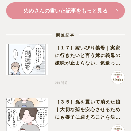
めめさんの書いた記事をもっと見る
関連記事
［１７］嫁いびり義母｜実家
に行きたいと言う嫁に義母の
嫌味が止まらない。気遣って
くれるのは義父だけ
2時間前
［３５］孫を置いて消えた娘
｜大切な孫を安心させるため
にも養子に迎えることを決心
する