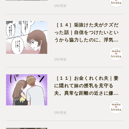
2時間前
［１４］垢抜けた夫がクズだ
った話｜自信をつけたいとい
うから協力したのに、浮気と
いう形で裏切られる
2時間前
［１１］お金くれくれ夫｜妻
に隠れて妹の授乳を見守る
夫。異常な距離の近さに嫌悪
感が湧き上がる
2時間前