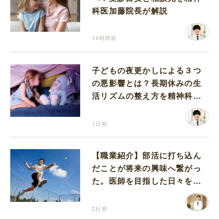
科医加藤院長が解説
14時間前
子どもの夜更かしによる３つ
の悪影響とは？長期休みの生
活リズムの整え方を精神科医
が解説
1日前
【職業紹介】部活に打ち込ん
だことが将来の興味へ繋がっ
た。医師を目指した日々を振
り返って思うこと
2日前