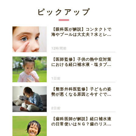
ピックアップ
【眼科医が解説】コンタクトで
海やプールは大丈夫？水とレン
ズの注意点
12時間前
【医師監修】子供の熱中症対策
における経口補水液・塩タブレ
ットの適切な活用法と水分補給
の注意点
1日前
【整形外科医監修】子どもの姿
勢が悪くなる原因と今すぐでき
る改善習慣４選
2日前
【歯科医師が解説】経口補水液
の日常使いはＮＧ？歯のリスク
と熱中症対策