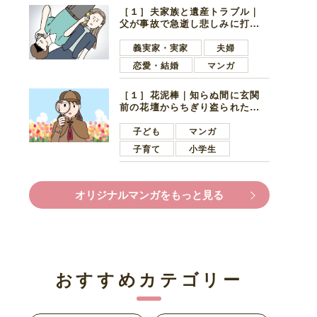
［１］夫家族と遺産トラブル｜
父が事故で急逝し悲しみに打ち
ひしがれる妻を力強い言葉で励
ます夫
義実家・実家
夫婦
恋愛・結婚
マンガ
［１］花泥棒｜知らぬ間に玄関
前の花壇からちぎり盗られたチ
ューリップ。朝の楽しみを奪わ
れたショックは大きい
子ども
マンガ
子育て
小学生
オリジナルマンガをもっと見る
おすすめカテゴリー