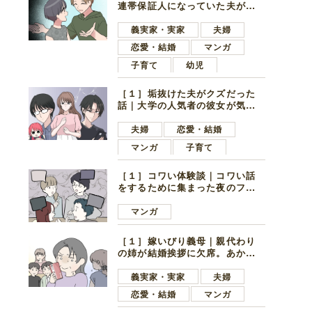
連帯保証人になっていた夫が家
の貯金を全額おろしてほしいと
言ってきた
義実家・実家
夫婦
恋愛・結婚
マンガ
子育て
幼児
［１］垢抜けた夫がクズだった
話｜大学の人気者の彼女が気に
なったのは地味で目立たない男
子学生
夫婦
恋愛・結婚
マンガ
子育て
［１］コワい体験談｜コワい話
をするために集まった夜のファ
ミレス。口火を切ったのは電車
好きの男の子ママ
マンガ
［１］嫁いびり義母｜親代わり
の姉が結婚挨拶に欠席。あから
さまに不機嫌になった義母
義実家・実家
夫婦
恋愛・結婚
マンガ