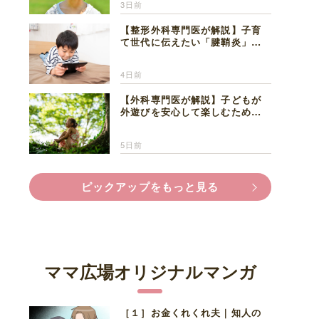
3日前
【整形外科専門医が解説】子育
て世代に伝えたい「腱鞘炎」の
正しい知識と対処法
4日前
【外科専門医が解説】子どもが
外遊びを安心して楽しむため
に、家族で知っておきたいマダ
ニ対策
5日前
ピックアップをもっと見る
ママ広場オリジナルマンガ
［１］お金くれくれ夫｜知人の