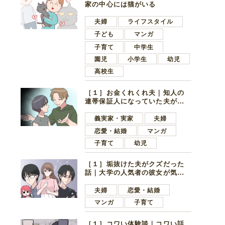
家の中心には猫がいる
夫婦
ライフスタイル
子ども
マンガ
子育て
中学生
園児
小学生
幼児
高校生
［１］お金くれくれ夫｜知人の
連帯保証人になっていた夫が家
の貯金を全額おろしてほしいと
言ってきた
義実家・実家
夫婦
恋愛・結婚
マンガ
子育て
幼児
［１］垢抜けた夫がクズだった
話｜大学の人気者の彼女が気に
なったのは地味で目立たない男
子学生
夫婦
恋愛・結婚
マンガ
子育て
［１］コワい体験談｜コワい話