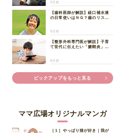
3日前
【歯科医師が解説】経口補水液
の日常使いはＮＧ？歯のリスク
と熱中症対策
5日前
【整形外科専門医が解説】子育
て世代に伝えたい「腱鞘炎」の
正しい知識と対処法
6日前
ピックアップをもっと見る
ママ広場オリジナルマンガ
［１］やっぱり猫が好き｜我が