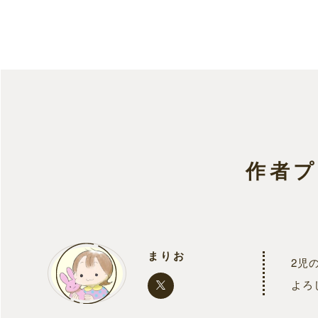
作者
まりお
2児
よろ