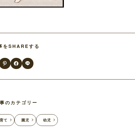
事をSHAREする
事のカテゴリー
育て
園児
幼児