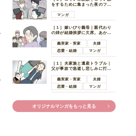
をするために集まった夜のファ
ミレス。口火を切ったのは電車
好きの男の子ママ
マンガ
［１］嫁いびり義母｜親代わり
の姉が結婚挨拶に欠席。あから
さまに不機嫌になった義母
義実家・実家
夫婦
恋愛・結婚
マンガ
［１］夫家族と遺産トラブル｜
父が事故で急逝し悲しみに打ち
ひしがれる妻を力強い言葉で励
ます夫
義実家・実家
夫婦
恋愛・結婚
マンガ
オリジナルマンガをもっと見る