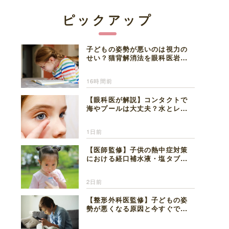
ピックアップ
子どもの姿勢が悪いのは視力の
せい？猫背解消法を眼科医岩見
理事長が解説
16時間前
【眼科医が解説】コンタクトで
海やプールは大丈夫？水とレン
ズの注意点
1日前
【医師監修】子供の熱中症対策
における経口補水液・塩タブレ
ットの適切な活用法と水分補給
の注意点
2日前
【整形外科医監修】子どもの姿
勢が悪くなる原因と今すぐでき
る改善習慣４選