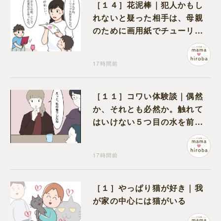
［１４］花泥棒｜犯人かもし
れないと疑った相手は、母親
のために画用紙でチューリッ
プを作っていただけだった
17時間前
［１１］コワい体験談｜偶然
か、それとも必然か。触れて
はいけない５つ目の水を前に
コワい話を続ける一同
17時間前
［１］やっぱり猫が好き｜我
が家の中心には猫がいる