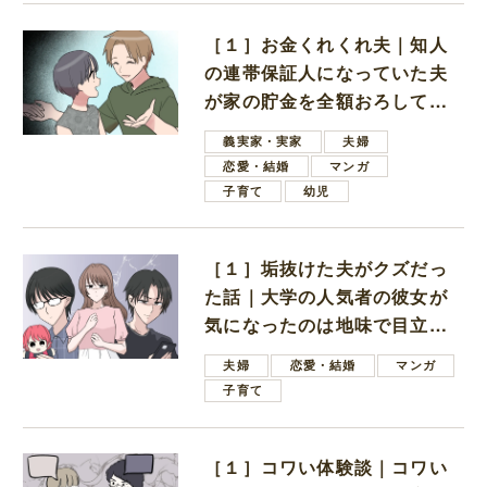
［１］お金くれくれ夫｜知人
の連帯保証人になっていた夫
が家の貯金を全額おろしてほ
しいと言ってきた
義実家・実家
夫婦
恋愛・結婚
マンガ
子育て
幼児
［１］垢抜けた夫がクズだっ
た話｜大学の人気者の彼女が
気になったのは地味で目立た
ない男子学生
夫婦
恋愛・結婚
マンガ
子育て
［１］コワい体験談｜コワい