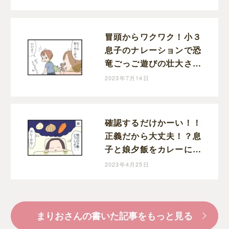
りおの育児漫画
冒頭からワクワク！小３
息子のナレーションで恐
竜ごっご遊びの壮大さが
ハンパない！｜まりおの
2023年7月14日
育児漫画
確認するだけかーい！！
正義だから大丈夫！？息
子と娘夕飯をカレーにし
ようと決めた夜｜まりお
2023年4月25日
の育児漫画
まりおさんの書いた記事をもっと見る