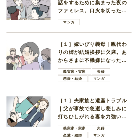
話をするために集まった夜の
ファミレス。口火を切ったの
は電車好きの男の子ママ
マンガ
［１］嫁いびり義母｜親代わ
りの姉が結婚挨拶に欠席。あ
からさまに不機嫌になった義
母
義実家・実家
夫婦
恋愛・結婚
マンガ
［１］夫家族と遺産トラブル
｜父が事故で急逝し悲しみに
打ちひしがれる妻を力強い言
葉で励ます夫
義実家・実家
夫婦
恋愛・結婚
マンガ