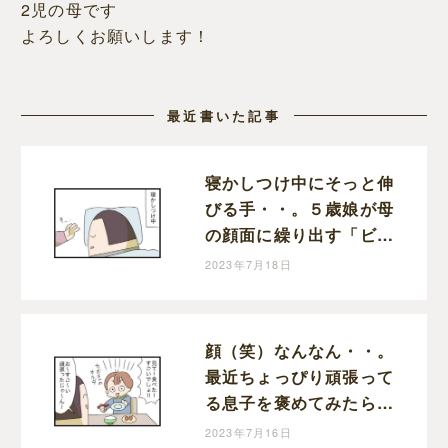
2児の母です
よろしくお願いします！
最近書いた記事
寝かしつけ中にそっと伸
びる手・・。５歳娘が母
の顔面に繰り出す「ビシ
ッ！」に感じた成長と動
2023年7月18日
揺｜まりおの育児漫画
顔（笑）なんなん・・。
最近ちょっぴり頑張って
る息子を褒めてみたら調
子ぶっこいてきた話｜ま
2023年7月16日