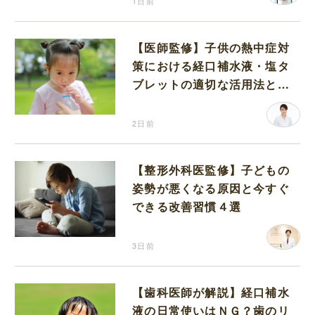
1日前
【医師監修】子供の熱中症対
策における経口補水液・塩タ
ブレットの適切な活用法と水
分補給の注意点
2日前
【整形外科医監修】子どもの
姿勢が悪くなる原因と今すぐ
できる改善習慣４選
3日前
【歯科医師が解説】経口補水
液の日常使いはＮＧ？歯のリ