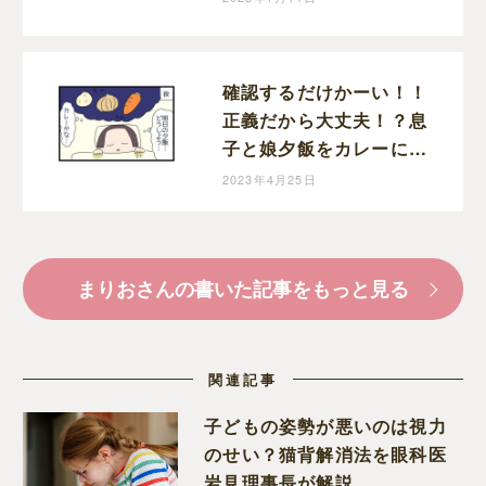
育児漫画
確認するだけかーい！！
正義だから大丈夫！？息
子と娘夕飯をカレーにし
ようと決めた夜｜まりお
2023年4月25日
の育児漫画
まりおさんの書いた記事をもっと見る
関連記事
子どもの姿勢が悪いのは視力
のせい？猫背解消法を眼科医
岩見理事長が解説