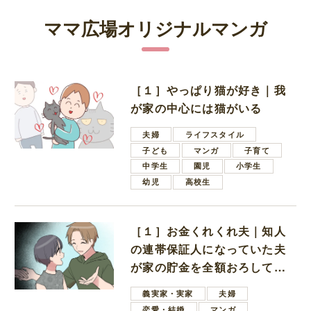
ママ広場オリジナルマンガ
［１］やっぱり猫が好き｜我
が家の中心には猫がいる
夫婦
ライフスタイル
子ども
マンガ
子育て
中学生
園児
小学生
幼児
高校生
［１］お金くれくれ夫｜知人
の連帯保証人になっていた夫
が家の貯金を全額おろしてほ
しいと言ってきた
義実家・実家
夫婦
恋愛・結婚
マンガ