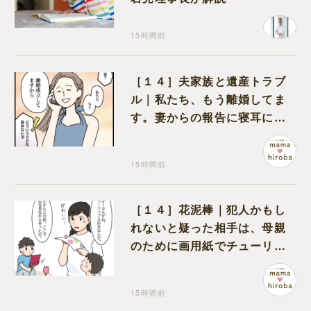
15時間前
［１４］夫家族と遺産トラブ
ル｜私たち、もう離婚してま
す。妻からの報告に寝耳に水
の夫は大慌て
15時間前
［１４］花泥棒｜犯人かもし
れないと疑った相手は、母親
のために画用紙でチューリッ
プを作っていただけだった
15時間前