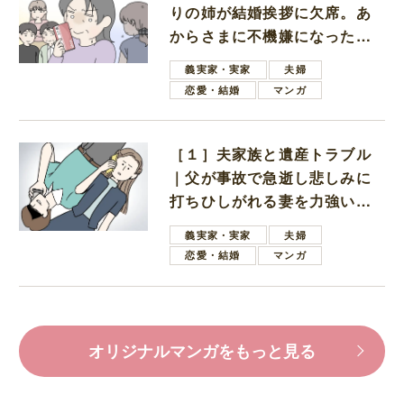
りの姉が結婚挨拶に欠席。あ
からさまに不機嫌になった義
母
義実家・実家
夫婦
恋愛・結婚
マンガ
［１］夫家族と遺産トラブル
｜父が事故で急逝し悲しみに
打ちひしがれる妻を力強い言
葉で励ます夫
義実家・実家
夫婦
恋愛・結婚
マンガ
オリジナルマンガをもっと見る