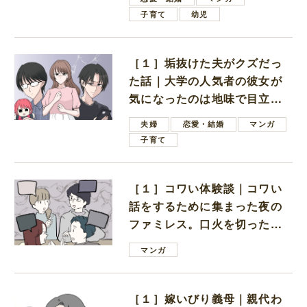
子育て
幼児
［１］垢抜けた夫がクズだっ
た話｜大学の人気者の彼女が
気になったのは地味で目立た
ない男子学生
夫婦
恋愛・結婚
マンガ
子育て
［１］コワい体験談｜コワい
話をするために集まった夜の
ファミレス。口火を切ったの
は電車好きの男の子ママ
マンガ
［１］嫁いびり義母｜親代わ