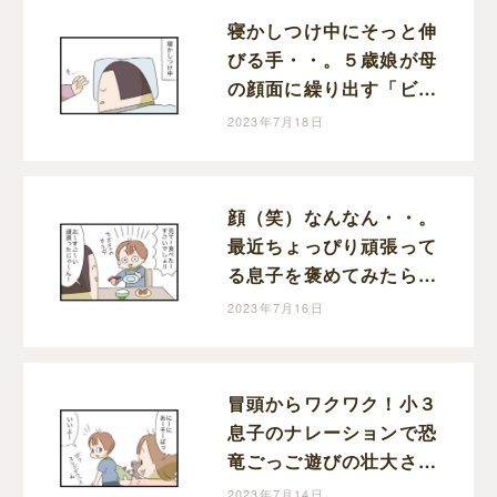
寝かしつけ中にそっと伸
びる手・・。５歳娘が母
の顔面に繰り出す「ビシ
ッ！」に感じた成長と動
2023年7月18日
揺｜まりおの育児漫画
顔（笑）なんなん・・。
最近ちょっぴり頑張って
る息子を褒めてみたら調
子ぶっこいてきた話｜ま
2023年7月16日
りおの育児漫画
冒頭からワクワク！小３
息子のナレーションで恐
竜ごっご遊びの壮大さが
ハンパない！｜まりおの
2023年7月14日