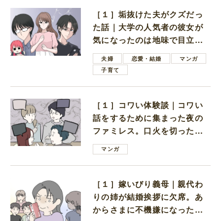
［１］垢抜けた夫がクズだっ
た話｜大学の人気者の彼女が
気になったのは地味で目立た
ない男子学生
夫婦
恋愛・結婚
マンガ
子育て
［１］コワい体験談｜コワい
話をするために集まった夜の
ファミレス。口火を切ったの
は電車好きの男の子ママ
マンガ
［１］嫁いびり義母｜親代わ
りの姉が結婚挨拶に欠席。あ
からさまに不機嫌になった義