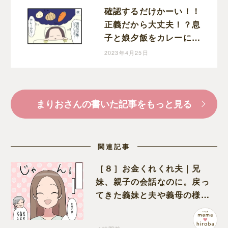
確認するだけかーい！！
正義だから大丈夫！？息
子と娘夕飯をカレーにし
ようと決めた夜｜まりお
2023年4月25日
の育児漫画
まりおさんの書いた記事をもっと見る
関連記事
［８］お金くれくれ夫｜兄
妹、親子の会話なのに。戻っ
てきた義妹と夫や義母の様子
になんだか違和感