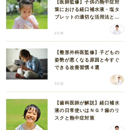
【医師監修】子供の熱中症対
策における経口補水液・塩タ
ブレットの適切な活用法と水
分補給の注意点
2日前
【整形外科医監修】子どもの
姿勢が悪くなる原因と今すぐ
できる改善習慣４選
3日前
【歯科医師が解説】経口補水
液の日常使いはＮＧ？歯のリ
スクと熱中症対策