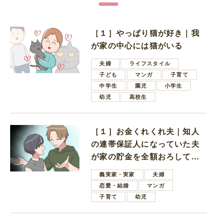
［１］やっぱり猫が好き｜我
が家の中心には猫がいる
夫婦
ライフスタイル
子ども
マンガ
子育て
中学生
園児
小学生
幼児
高校生
［１］お金くれくれ夫｜知人
の連帯保証人になっていた夫
が家の貯金を全額おろしてほ
しいと言ってきた
義実家・実家
夫婦
恋愛・結婚
マンガ
子育て
幼児