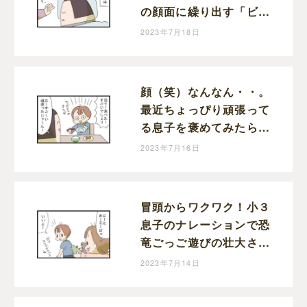
の顔面に繰り出す「ビシ
ッ！」に感じた成長と動
2023年7月18日
揺｜まりおの育児漫画
顔（笑）なんなん・・。
最近ちょっぴり頑張って
る息子を褒めてみたら調
子ぶっこいてきた話｜ま
2023年7月16日
りおの育児漫画
冒頭からワクワク！小３
息子のナレーションで恐
竜ごっご遊びの壮大さが
ハンパない！｜まりおの
2023年7月14日
育児漫画