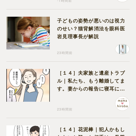
-1時間前
子どもの姿勢が悪いのは視力
のせい？猫背解消法を眼科医
岩見理事長が解説
23時間前
［１４］夫家族と遺産トラブ
ル｜私たち、もう離婚してま
す。妻からの報告に寝耳に水
の夫は大慌て
23時間前
［１４］花泥棒｜犯人かもし