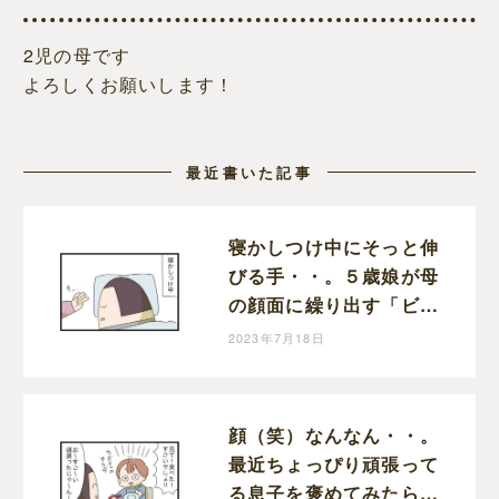
2児の母です
よろしくお願いします！
最近書いた記事
寝かしつけ中にそっと伸
びる手・・。５歳娘が母
の顔面に繰り出す「ビシ
ッ！」に感じた成長と動
2023年7月18日
揺｜まりおの育児漫画
顔（笑）なんなん・・。
最近ちょっぴり頑張って
る息子を褒めてみたら調