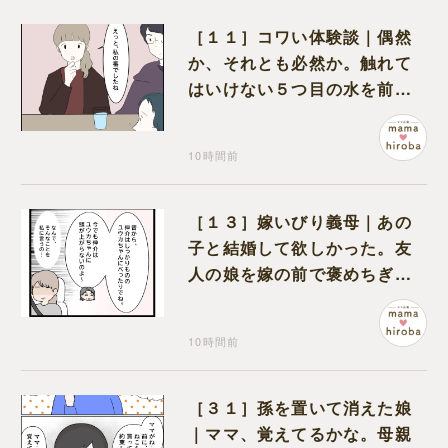
［１１］コワい体験談｜偶然
か、それとも必然か。触れて
はいけない５つ目の水を前に
コワい話を続ける一同
10時間前
［１３］嫁いびり義母｜あの
子と結婚して欲しかった。友
人の娘を嫁の前で褒めちぎる
無神経な義母
10時間前
［３１］孫を置いて消えた娘
｜ママ、覚えてるかな。母親