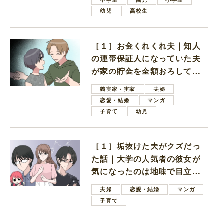
幼児
高校生
［１］お金くれくれ夫｜知人
の連帯保証人になっていた夫
が家の貯金を全額おろしてほ
しいと言ってきた
義実家・実家
夫婦
恋愛・結婚
マンガ
子育て
幼児
［１］垢抜けた夫がクズだっ
た話｜大学の人気者の彼女が
気になったのは地味で目立た
ない男子学生
夫婦
恋愛・結婚
マンガ
子育て