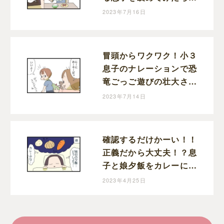
子ぶっこいてきた話｜ま
2023年7月16日
りおの育児漫画
冒頭からワクワク！小３
息子のナレーションで恐
竜ごっご遊びの壮大さが
ハンパない！｜まりおの
2023年7月14日
育児漫画
確認するだけかーい！！
正義だから大丈夫！？息
子と娘夕飯をカレーにし
ようと決めた夜｜まりお
2023年4月25日
の育児漫画