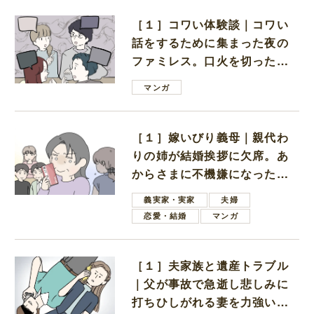
［１］コワい体験談｜コワい
話をするために集まった夜の
ファミレス。口火を切ったの
は電車好きの男の子ママ
マンガ
［１］嫁いびり義母｜親代わ
りの姉が結婚挨拶に欠席。あ
からさまに不機嫌になった義
母
義実家・実家
夫婦
恋愛・結婚
マンガ
［１］夫家族と遺産トラブル
｜父が事故で急逝し悲しみに
打ちひしがれる妻を力強い言