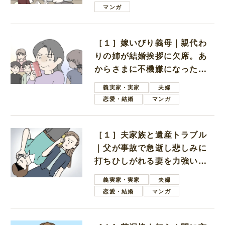
は電車好きの男の子ママ
マンガ
［１］嫁いびり義母｜親代わ
りの姉が結婚挨拶に欠席。あ
からさまに不機嫌になった義
母
義実家・実家
夫婦
恋愛・結婚
マンガ
［１］夫家族と遺産トラブル
｜父が事故で急逝し悲しみに
打ちひしがれる妻を力強い言
葉で励ます夫
義実家・実家
夫婦
恋愛・結婚
マンガ