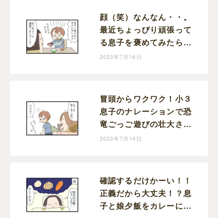
顔（笑）なんなん・・。
最近ちょっぴり頑張って
る息子を褒めてみたら調
子ぶっこいてきた話｜ま
2023年7月16日
りおの育児漫画
冒頭からワクワク！小３
息子のナレーションで恐
竜ごっご遊びの壮大さが
ハンパない！｜まりおの
2023年7月14日
育児漫画
確認するだけかーい！！
正義だから大丈夫！？息
子と娘夕飯をカレーにし