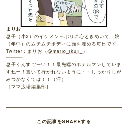
まりお
息子（小2）のイケメンっぷりに心ときめいて、娘
（年中）のムチムチボディに顔を埋める毎日です。
Twitter：まりお（
@mario_ikuji_
）
———-
息子くんすごーい！！最先端のホテルマンしていま
すねー！置いて行かれないように・・しっかりしが
みつかなくては！！（汗）
［ママ広場編集部］
この記事をSHAREする