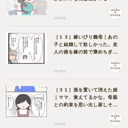
5時間前
［１３］嫁いびり義母｜あの
子と結婚して欲しかった。友
人の娘を嫁の前で褒めちぎる
無神経な義母
5時間前
［３１］孫を置いて消えた娘
｜ママ、覚えてるかな。母親
との約束を思い出し寂しそう
な孫に胸が痛む
5時間前