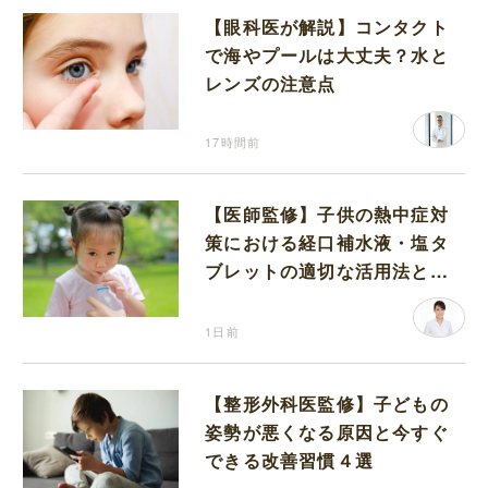
【眼科医が解説】コンタクト
で海やプールは大丈夫？水と
レンズの注意点
17時間前
【医師監修】子供の熱中症対
策における経口補水液・塩タ
ブレットの適切な活用法と水
分補給の注意点
1日前
【整形外科医監修】子どもの
姿勢が悪くなる原因と今すぐ
できる改善習慣４選