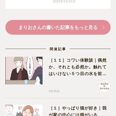
ようと決めた夜｜まりお
2023年4月25日
の育児漫画
まりおさんの書いた記事をもっと見る
関連記事
［１１］コワい体験談｜偶然
か、それとも必然か。触れて
はいけない５つ目の水を前に
コワい話を続ける一同
5時間前
［１］やっぱり猫が好き｜我
が家の中心には猫がいる