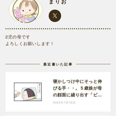
まりお
2児の母です
よろしくお願いします！
最近書いた記事
寝かしつけ中にそっと伸
びる手・・。５歳娘が母
の顔面に繰り出す「ビシ
ッ！」に感じた成長と動
2023年7月18日
揺｜まりおの育児漫画