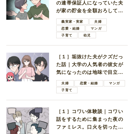
の連帯保証人になっていた夫
が家の貯金を全額おろしてほ
しいと言ってきた
義実家・実家
夫婦
恋愛・結婚
マンガ
子育て
幼児
［１］垢抜けた夫がクズだっ
た話｜大学の人気者の彼女が
気になったのは地味で目立た
ない男子学生
夫婦
恋愛・結婚
マンガ
子育て
［１］コワい体験談｜コワい
話をするために集まった夜の
ファミレス。口火を切ったの