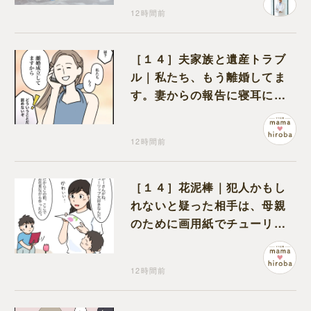
12時間前
［１４］夫家族と遺産トラブ
ル｜私たち、もう離婚してま
す。妻からの報告に寝耳に水
の夫は大慌て
12時間前
［１４］花泥棒｜犯人かもし
れないと疑った相手は、母親
のために画用紙でチューリッ
プを作っていただけだった
12時間前