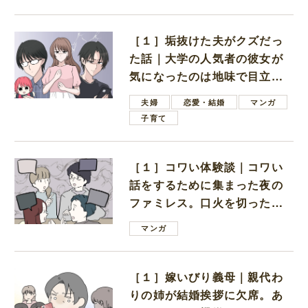
［１］垢抜けた夫がクズだっ
た話｜大学の人気者の彼女が
気になったのは地味で目立た
ない男子学生
夫婦
恋愛・結婚
マンガ
子育て
［１］コワい体験談｜コワい
話をするために集まった夜の
ファミレス。口火を切ったの
は電車好きの男の子ママ
マンガ
［１］嫁いびり義母｜親代わ
りの姉が結婚挨拶に欠席。あ