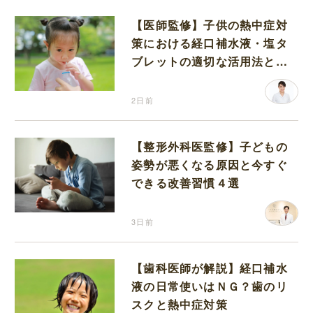
【医師監修】子供の熱中症対
策における経口補水液・塩タ
ブレットの適切な活用法と水
分補給の注意点
2日前
【整形外科医監修】子どもの
姿勢が悪くなる原因と今すぐ
できる改善習慣４選
3日前
【歯科医師が解説】経口補水
液の日常使いはＮＧ？歯のリ
スクと熱中症対策