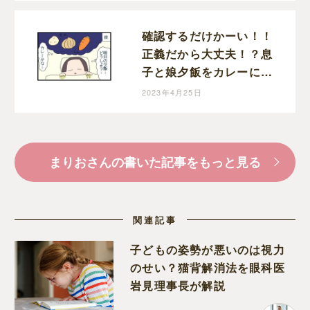
確認するだけかーい！！
正義だから大丈夫！？息
子と娘夕飯をカレーにし
ようと決めた夜｜まりお
2023年4月25日
の育児漫画
まりおさんの書いた記事をもっと見る
関連記事
子どもの姿勢が悪いのは視力
のせい？猫背解消法を眼科医
岩見理事長が解説