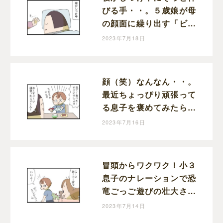
びる手・・。５歳娘が母
の顔面に繰り出す「ビシ
ッ！」に感じた成長と動
2023年7月18日
揺｜まりおの育児漫画
顔（笑）なんなん・・。
最近ちょっぴり頑張って
る息子を褒めてみたら調
子ぶっこいてきた話｜ま
2023年7月16日
りおの育児漫画
冒頭からワクワク！小３
息子のナレーションで恐
竜ごっご遊びの壮大さが
ハンパない！｜まりおの
2023年7月14日
育児漫画