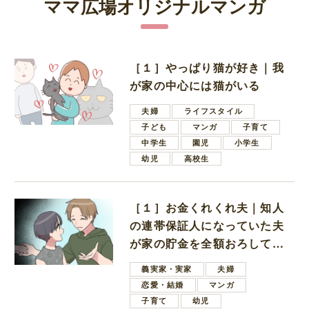
ママ広場オリジナルマンガ
［１］やっぱり猫が好き｜我
が家の中心には猫がいる
夫婦
ライフスタイル
子ども
マンガ
子育て
中学生
園児
小学生
幼児
高校生
［１］お金くれくれ夫｜知人
の連帯保証人になっていた夫
が家の貯金を全額おろしてほ
しいと言ってきた
義実家・実家
夫婦
恋愛・結婚
マンガ
子育て
幼児