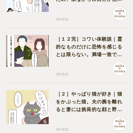
だと名乗り出た娘
9時間前
［１２完］コワい体験談｜霊
的なものだけに恐怖を感じる
とは限らない。満場一致でコ
ワいと認定された意外な体験
9時間前
［２］やっぱり猫が好き｜猫
をかぶった猫。夫の腕を離れ
ると妻には挑発的な顔と野太
い鳴き声
9時間前