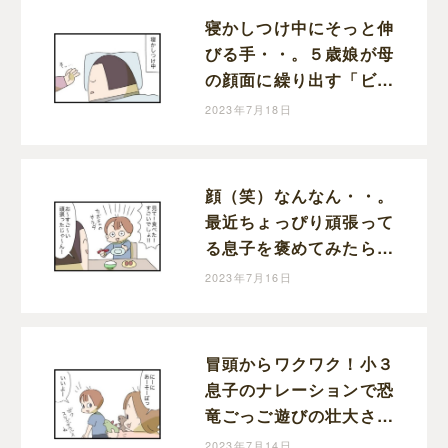
寝かしつけ中にそっと伸
びる手・・。５歳娘が母
の顔面に繰り出す「ビシ
ッ！」に感じた成長と動
2023年7月18日
揺｜まりおの育児漫画
顔（笑）なんなん・・。
最近ちょっぴり頑張って
る息子を褒めてみたら調
子ぶっこいてきた話｜ま
2023年7月16日
りおの育児漫画
冒頭からワクワク！小３
息子のナレーションで恐
竜ごっご遊びの壮大さが
ハンパない！｜まりおの
2023年7月14日