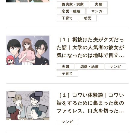
しいと言ってきた
義実家・実家
夫婦
恋愛・結婚
マンガ
子育て
幼児
［１］垢抜けた夫がクズだっ
た話｜大学の人気者の彼女が
気になったのは地味で目立た
ない男子学生
夫婦
恋愛・結婚
マンガ
子育て
［１］コワい体験談｜コワい
話をするために集まった夜の
ファミレス。口火を切ったの
は電車好きの男の子ママ
マンガ