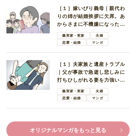
［１］嫁いびり義母｜親代わ
りの姉が結婚挨拶に欠席。あ
からさまに不機嫌になった義
母
義実家・実家
夫婦
恋愛・結婚
マンガ
［１］夫家族と遺産トラブル
｜父が事故で急逝し悲しみに
打ちひしがれる妻を力強い言
葉で励ます夫
義実家・実家
夫婦
恋愛・結婚
マンガ
オリジナルマンガをもっと見る