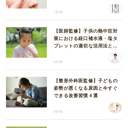
1日前
【医師監修】子供の熱中症対
策における経口補水液・塩タ
ブレットの適切な活用法と水
分補給の注意点
2日前
【整形外科医監修】子どもの
姿勢が悪くなる原因と今すぐ
できる改善習慣４選
3日前