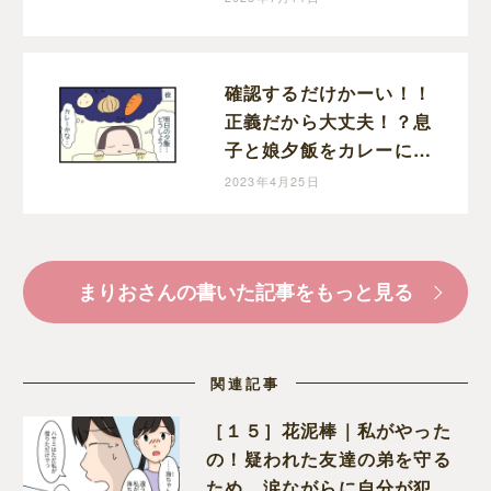
育児漫画
確認するだけかーい！！
正義だから大丈夫！？息
子と娘夕飯をカレーにし
ようと決めた夜｜まりお
2023年4月25日
の育児漫画
まりおさんの書いた記事をもっと見る
関連記事
［１５］花泥棒｜私がやった
の！疑われた友達の弟を守る
ため、涙ながらに自分が犯人