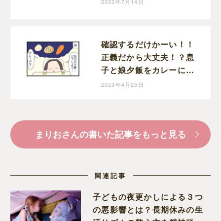
2023年7月14日
育児漫画
確認するだけかーい！！
正義だから大丈夫！？息
子と娘夕飯をカレーにし
ようと決めた夜｜まりお
2023年4月25日
の育児漫画
まりおさんの書いた記事をもっと見る
関連記事
子どもの夜更かしによる３つ
の悪影響とは？長期休みの生