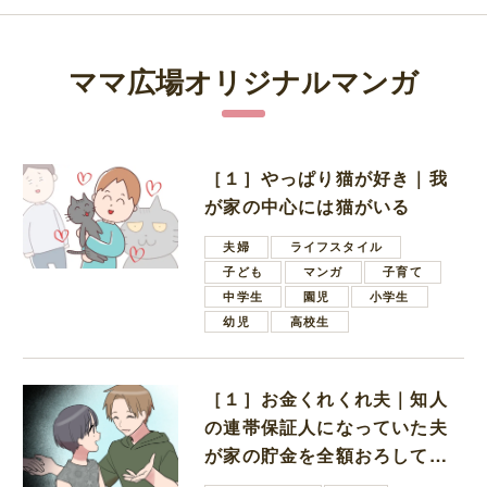
ママ広場オリジナルマンガ
［１］やっぱり猫が好き｜我
が家の中心には猫がいる
夫婦
ライフスタイル
子ども
マンガ
子育て
中学生
園児
小学生
幼児
高校生
［１］お金くれくれ夫｜知人
の連帯保証人になっていた夫
が家の貯金を全額おろしてほ
しいと言ってきた