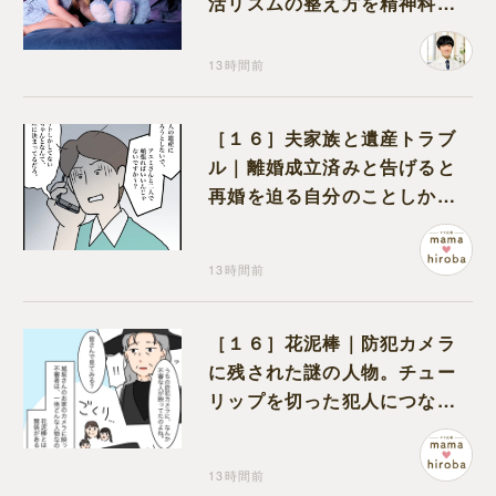
活リズムの整え方を精神科医
が解説
13時間前
［１６］夫家族と遺産トラブ
ル｜離婚成立済みと告げると
再婚を迫る自分のことしか考
えない元夫
13時間前
［１６］花泥棒｜防犯カメラ
に残された謎の人物。チュー
リップを切った犯人につなが
る証拠になるのか期待する
13時間前