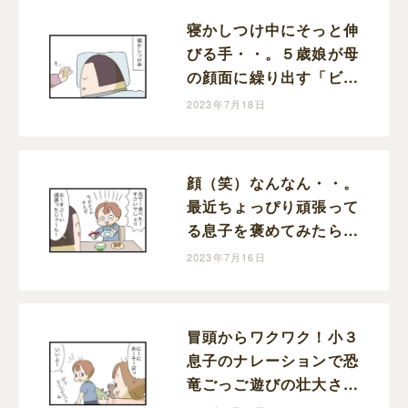
寝かしつけ中にそっと伸
びる手・・。５歳娘が母
の顔面に繰り出す「ビシ
ッ！」に感じた成長と動
2023年7月18日
揺｜まりおの育児漫画
顔（笑）なんなん・・。
最近ちょっぴり頑張って
る息子を褒めてみたら調
子ぶっこいてきた話｜ま
2023年7月16日
りおの育児漫画
冒頭からワクワク！小３
息子のナレーションで恐
竜ごっご遊びの壮大さが
ハンパない！｜まりおの