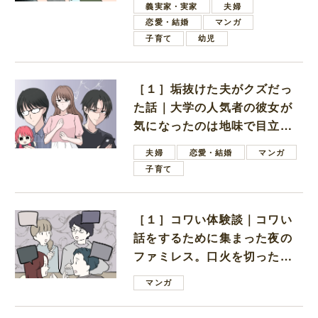
義実家・実家
夫婦
恋愛・結婚
マンガ
子育て
幼児
［１］垢抜けた夫がクズだっ
た話｜大学の人気者の彼女が
気になったのは地味で目立た
ない男子学生
夫婦
恋愛・結婚
マンガ
子育て
［１］コワい体験談｜コワい
話をするために集まった夜の
ファミレス。口火を切ったの
は電車好きの男の子ママ
マンガ