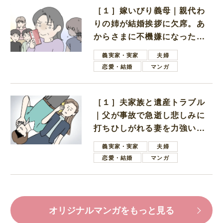
［１］嫁いびり義母｜親代わ
りの姉が結婚挨拶に欠席。あ
からさまに不機嫌になった義
母
義実家・実家
夫婦
恋愛・結婚
マンガ
［１］夫家族と遺産トラブル
｜父が事故で急逝し悲しみに
打ちひしがれる妻を力強い言
葉で励ます夫
義実家・実家
夫婦
恋愛・結婚
マンガ
オリジナルマンガをもっと見る