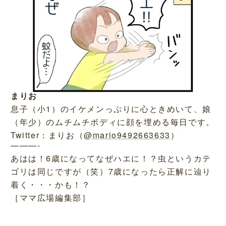
まりお
息子（小1）のイケメンっぷりに心ときめいて、娘
（年少）のムチムチボディに顔を埋める毎日です。
Twitter：まりお（
@mario9492663633
）
———-
あはは！6歳になってなぜハエに！？虫というカテ
ゴリは同じですが（笑）7歳になったら正解に辿り
着く・・・かも！？
［ママ広場編集部］