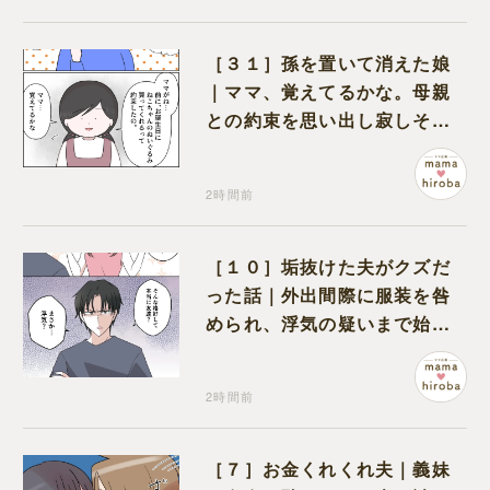
［３１］孫を置いて消えた娘
｜ママ、覚えてるかな。母親
との約束を思い出し寂しそう
な孫に胸が痛む
2時間前
［１０］垢抜けた夫がクズだ
った話｜外出間際に服装を咎
められ、浮気の疑いまで始め
る夫
2時間前
［７］お金くれくれ夫｜義妹