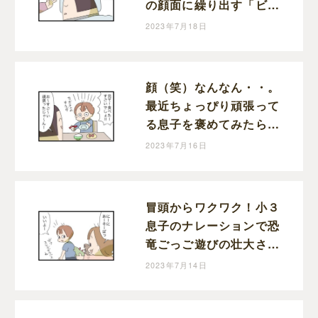
の顔面に繰り出す「ビシ
ッ！」に感じた成長と動
2023年7月18日
揺｜まりおの育児漫画
顔（笑）なんなん・・。
最近ちょっぴり頑張って
る息子を褒めてみたら調
子ぶっこいてきた話｜ま
2023年7月16日
りおの育児漫画
冒頭からワクワク！小３
息子のナレーションで恐
竜ごっご遊びの壮大さが
ハンパない！｜まりおの
2023年7月14日
育児漫画