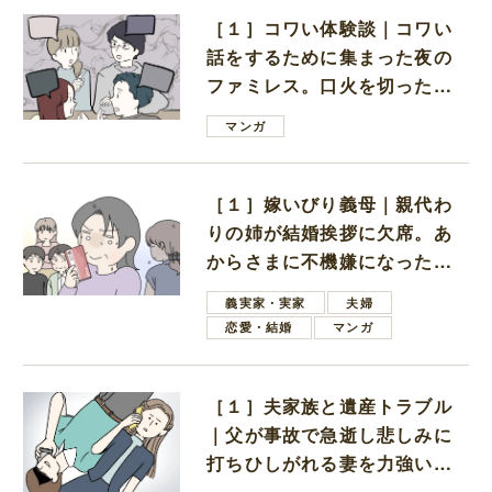
［１］コワい体験談｜コワい
話をするために集まった夜の
ファミレス。口火を切ったの
は電車好きの男の子ママ
マンガ
［１］嫁いびり義母｜親代わ
りの姉が結婚挨拶に欠席。あ
からさまに不機嫌になった義
母
義実家・実家
夫婦
恋愛・結婚
マンガ
［１］夫家族と遺産トラブル
｜父が事故で急逝し悲しみに
打ちひしがれる妻を力強い言
葉で励ます夫