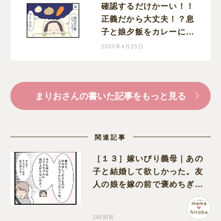
確認するだけかーい！！
正義だから大丈夫！？息
子と娘夕飯をカレーにし
ようと決めた夜｜まりお
2023年4月25日
の育児漫画
まりおさんの書いた記事をもっと見る
関連記事
［１３］嫁いびり義母｜あの
子と結婚して欲しかった。友
人の娘を嫁の前で褒めちぎる
無神経な義母
2時間前