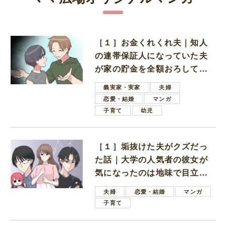
［１］お金くれくれ夫｜知人
の連帯保証人になっていた夫
が家の貯金を全額おろしてほ
しいと言ってきた
義実家・実家
夫婦
恋愛・結婚
マンガ
子育て
幼児
［１］垢抜けた夫がクズだっ
た話｜大学の人気者の彼女が
気になったのは地味で目立た
ない男子学生
夫婦
恋愛・結婚
マンガ
子育て