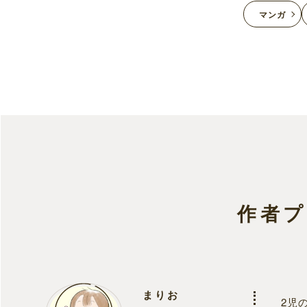
マンガ
作者
まりお
2児