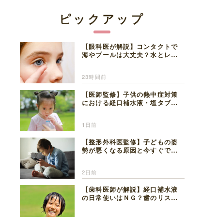
ピックアップ
【眼科医が解説】コンタクトで
海やプールは大丈夫？水とレン
ズの注意点
23時間前
【医師監修】子供の熱中症対策
における経口補水液・塩タブレ
ットの適切な活用法と水分補給
の注意点
1日前
【整形外科医監修】子どもの姿
勢が悪くなる原因と今すぐでき
る改善習慣４選
2日前
【歯科医師が解説】経口補水液
の日常使いはＮＧ？歯のリスク
と熱中症対策