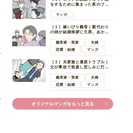
をするために集まった夜のファ
ミレス。口火を切ったのは電車
好きの男の子ママ
マンガ
［１］嫁いびり義母｜親代わり
の姉が結婚挨拶に欠席。あから
さまに不機嫌になった義母
義実家・実家
夫婦
恋愛・結婚
マンガ
［１］夫家族と遺産トラブル｜
父が事故で急逝し悲しみに打ち
ひしがれる妻を力強い言葉で励
ます夫
義実家・実家
夫婦
恋愛・結婚
マンガ
オリジナルマンガをもっと見る