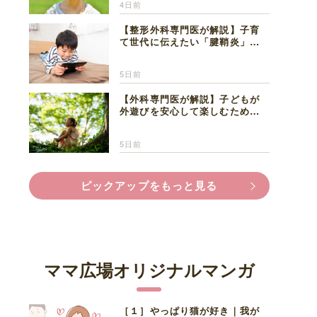
4日前
【整形外科専門医が解説】子育
て世代に伝えたい「腱鞘炎」の
正しい知識と対処法
5日前
【外科専門医が解説】子どもが
外遊びを安心して楽しむため
に、家族で知っておきたいマダ
ニ対策
5日前
ピックアップをもっと見る
ママ広場オリジナルマンガ
［１］やっぱり猫が好き｜我が