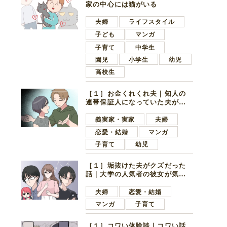
家の中心には猫がいる
夫婦
ライフスタイル
子ども
マンガ
子育て
中学生
園児
小学生
幼児
高校生
［１］お金くれくれ夫｜知人の
連帯保証人になっていた夫が家
の貯金を全額おろしてほしいと
言ってきた
義実家・実家
夫婦
恋愛・結婚
マンガ
子育て
幼児
［１］垢抜けた夫がクズだった
話｜大学の人気者の彼女が気に
なったのは地味で目立たない男
子学生
夫婦
恋愛・結婚
マンガ
子育て
［１］コワい体験談｜コワい話