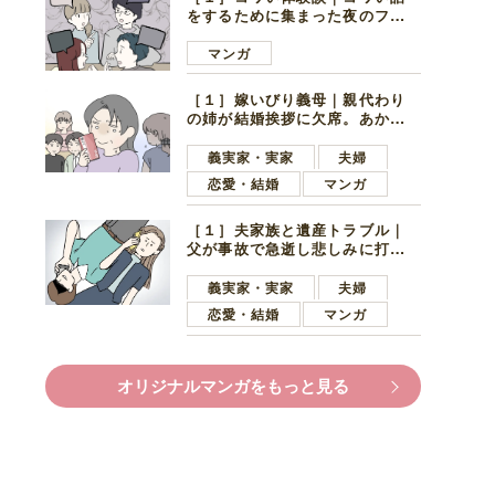
をするために集まった夜のファ
ミレス。口火を切ったのは電車
好きの男の子ママ
マンガ
［１］嫁いびり義母｜親代わり
の姉が結婚挨拶に欠席。あから
さまに不機嫌になった義母
義実家・実家
夫婦
恋愛・結婚
マンガ
［１］夫家族と遺産トラブル｜
父が事故で急逝し悲しみに打ち
ひしがれる妻を力強い言葉で励
ます夫
義実家・実家
夫婦
恋愛・結婚
マンガ
オリジナルマンガをもっと見る