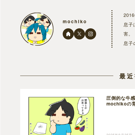
20
mochiko
息子
害。
息子
最近
圧倒的な牛
mochiko
2025年9月25日