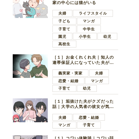
家の中心には猫がいる
夫婦
ライフスタイル
子ども
マンガ
子育て
中学生
園児
小学生
幼児
高校生
［１］お金くれくれ夫｜知人の
連帯保証人になっていた夫が家
の貯金を全額おろしてほしいと
言ってきた
義実家・実家
夫婦
恋愛・結婚
マンガ
子育て
幼児
［１］垢抜けた夫がクズだった
話｜大学の人気者の彼女が気に
なったのは地味で目立たない男
子学生
夫婦
恋愛・結婚
マンガ
子育て
［１］コワい体験談｜コワい話