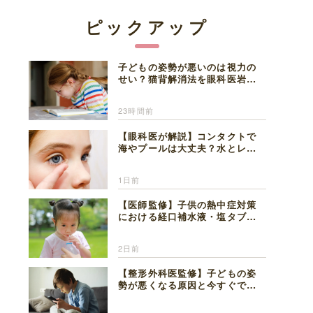
ピックアップ
子どもの姿勢が悪いのは視力の
せい？猫背解消法を眼科医岩見
理事長が解説
23時間前
【眼科医が解説】コンタクトで
海やプールは大丈夫？水とレン
ズの注意点
1日前
【医師監修】子供の熱中症対策
における経口補水液・塩タブレ
ットの適切な活用法と水分補給
の注意点
2日前
【整形外科医監修】子どもの姿
勢が悪くなる原因と今すぐでき
る改善習慣４選