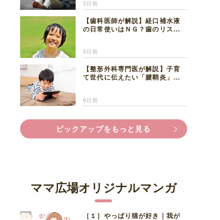
3日前
【歯科医師が解説】経口補水液
の日常使いはＮＧ？歯のリスク
と熱中症対策
5日前
【整形外科専門医が解説】子育
て世代に伝えたい「腱鞘炎」の
正しい知識と対処法
6日前
ピックアップをもっと見る
ママ広場オリジナルマンガ
［１］やっぱり猫が好き｜我が