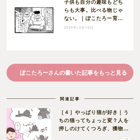
子供も自分の趣味もどち
らも大事。比べる物じゃ
ない。｜ぽこたろー育児
漫画
2024年12月16日
ぽこたろーさんの書いた記事をもっと見る
関連記事
［４］やっぱり猫が好き｜う
ちの猫ってちょっと変？人を
押しのけてくつろぎ、獲物に
も物怖じしない鋼のハート