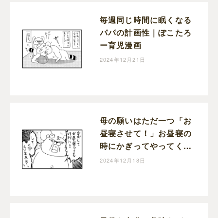
毎週同じ時間に眠くなる
パパの計画性｜ぽこたろ
ー育児漫画
2024年12月21日
母の願いはただ一つ「お
昼寝させて！」お昼寝の
時にかぎってやってくる
宣伝車｜ぽこたろー育児
2024年12月18日
漫画