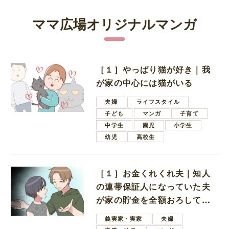
ママ広場オリジナルマンガ
［１］やっぱり猫が好き｜我
が家の中心には猫がいる
夫婦
ライフスタイル
子ども
マンガ
子育て
中学生
園児
小学生
幼児
高校生
［１］お金くれくれ夫｜知人
の連帯保証人になっていた夫
が家の貯金を全額おろしてほ
しいと言ってきた
義実家・実家
夫婦