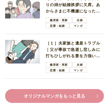
りの姉が結婚挨拶に欠席。あ
からさまに不機嫌になった義
母
義実家・実家
夫婦
恋愛・結婚
マンガ
［１］夫家族と遺産トラブル
｜父が事故で急逝し悲しみに
打ちひしがれる妻を力強い言
葉で励ます夫
義実家・実家
夫婦
恋愛・結婚
マンガ
オリジナルマンガをもっと見る