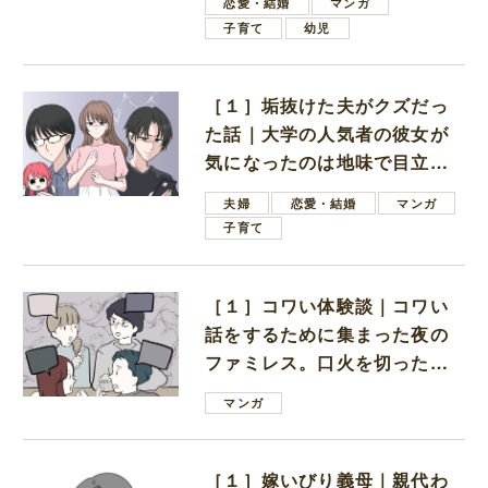
恋愛・結婚
マンガ
子育て
幼児
［１］垢抜けた夫がクズだっ
た話｜大学の人気者の彼女が
気になったのは地味で目立た
ない男子学生
夫婦
恋愛・結婚
マンガ
子育て
［１］コワい体験談｜コワい
話をするために集まった夜の
ファミレス。口火を切ったの
は電車好きの男の子ママ
マンガ
［１］嫁いびり義母｜親代わ