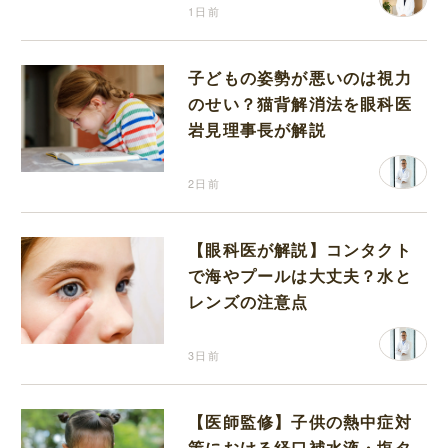
1日前
子どもの姿勢が悪いのは視力
のせい？猫背解消法を眼科医
岩見理事長が解説
2日前
【眼科医が解説】コンタクト
で海やプールは大丈夫？水と
レンズの注意点
3日前
【医師監修】子供の熱中症対
策における経口補水液・塩タ