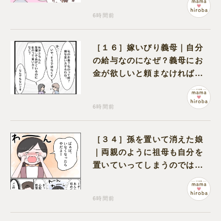
6時間前
［１６］嫁いびり義母｜自分
の給与なのになぜ？義母にお
金が欲しいと頼まなければな
らない状況に疑問を抱く
6時間前
［３４］孫を置いて消えた娘
｜両親のように祖母も自分を
置いていってしまうのでは？
と怯えて泣く孫に心が痛む
6時間前