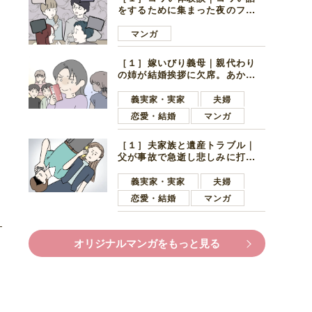
をするために集まった夜のファ
ミレス。口火を切ったのは電車
好きの男の子ママ
マンガ
［１］嫁いびり義母｜親代わり
の姉が結婚挨拶に欠席。あから
さまに不機嫌になった義母
義実家・実家
夫婦
恋愛・結婚
マンガ
［１］夫家族と遺産トラブル｜
父が事故で急逝し悲しみに打ち
ひしがれる妻を力強い言葉で励
ます夫
義実家・実家
夫婦
恋愛・結婚
マンガ
オリジナルマンガをもっと見る