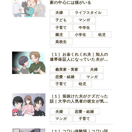
家の中心には猫がいる
夫婦
ライフスタイル
子ども
マンガ
子育て
中学生
園児
小学生
幼児
高校生
［１］お金くれくれ夫｜知人の
連帯保証人になっていた夫が家
の貯金を全額おろしてほしいと
言ってきた
義実家・実家
夫婦
恋愛・結婚
マンガ
子育て
幼児
［１］垢抜けた夫がクズだった
話｜大学の人気者の彼女が気に
なったのは地味で目立たない男
子学生
夫婦
恋愛・結婚
マンガ
子育て
［１］コワい体験談｜コワい話