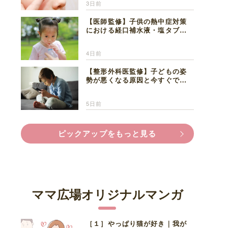
3日前
【医師監修】子供の熱中症対策
における経口補水液・塩タブレ
ットの適切な活用法と水分補給
の注意点
4日前
【整形外科医監修】子どもの姿
勢が悪くなる原因と今すぐでき
る改善習慣４選
5日前
ピックアップをもっと見る
ママ広場オリジナルマンガ
［１］やっぱり猫が好き｜我が