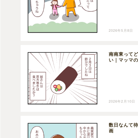
2026年5月8日
南南東って
い｜マッマ
2026年2月10日
数日なんて
画