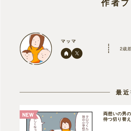
作者
マッマ
2歳
最近
両想いの男
待つ切り替