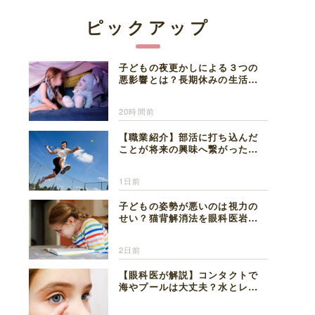
ピックアップ
子どもの夜更かしによる３つの
悪影響とは？長期休みの生活リ
ズムの整え方を精神科医が解説
20時間前
【職業紹介】部活に打ち込んだ
ことが将来の興味へ繋がった。
医師を目指した日々を振り返っ
て思うこと
1日前
子どもの姿勢が悪いのは視力の
せい？猫背解消法を眼科医岩見
理事長が解説
2日前
【眼科医が解説】コンタクトで
海やプールは大丈夫？水とレン
ズの注意点