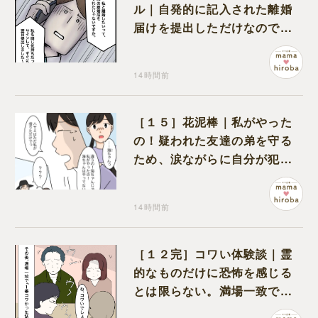
ル｜自発的に記入された離婚
届けを提出しただけなので、
何も問題なし
14時間前
［１５］花泥棒｜私がやった
の！疑われた友達の弟を守る
ため、涙ながらに自分が犯人
だと名乗り出た娘
14時間前
［１２完］コワい体験談｜霊
的なものだけに恐怖を感じる
とは限らない。満場一致でコ
ワいと認定された意外な体験