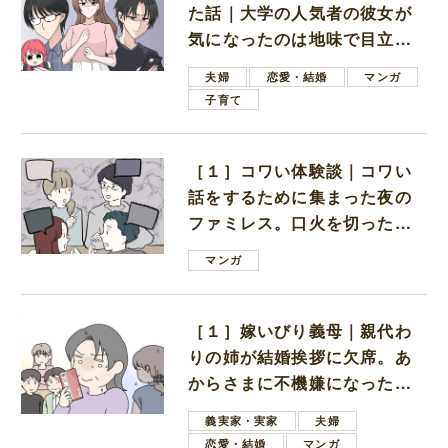
た話｜大学の人気者の彼女が
気になったのは地味で目立た
ない男子学生
夫婦
恋愛・結婚
マンガ
子育て
［１］コワい体験談｜コワい
話をするために集まった夜の
ファミレス。口火を切ったの
は電車好きの男の子ママ
マンガ
［１］嫁いびり義母｜親代わ
りの姉が結婚挨拶に欠席。あ
からさまに不機嫌になった義
母
義実家・実家
夫婦
恋愛・結婚
マンガ