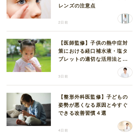
レンズの注意点
2日前
【医師監修】子供の熱中症対
策における経口補水液・塩タ
ブレットの適切な活用法と水
分補給の注意点
3日前
【整形外科医監修】子どもの
姿勢が悪くなる原因と今すぐ
できる改善習慣４選
4日前