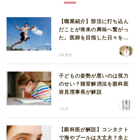
【職業紹介】部活に打ち込ん
だことが将来の興味へ繋がっ
た。医師を目指した日々を振
り返って思うこと
2時間前
子どもの姿勢が悪いのは視力
のせい？猫背解消法を眼科医
岩見理事長が解説
1日前
【眼科医が解説】コンタクト
で海やプールは大丈夫？水と