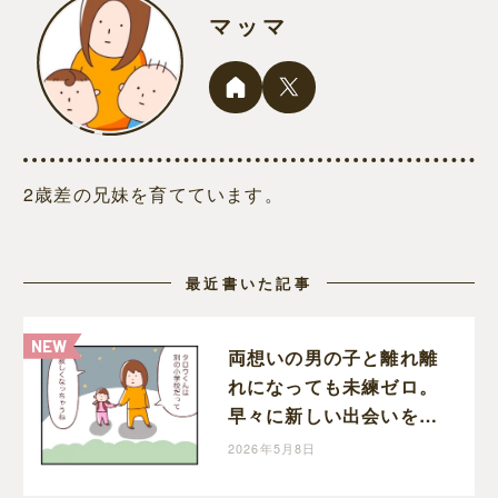
マッマ
2歳差の兄妹を育てています。
最近書いた記事
両想いの男の子と離れ離
れになっても未練ゼロ。
早々に新しい出会いを待
つ切り替えの早い娘｜マ
2026年5月8日
ッマの育児漫画