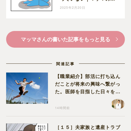
児漫画
2025年2月20日
マッマさんの書いた記事をもっと見る
関連記事
【職業紹介】部活に打ち込ん
だことが将来の興味へ繋がっ
た。医師を目指した日々を振
り返って思うこと
14時間前
［１５］夫家族と遺産トラブ