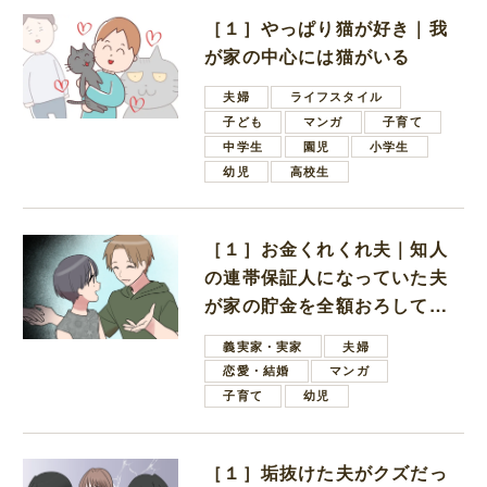
［１］やっぱり猫が好き｜我
が家の中心には猫がいる
夫婦
ライフスタイル
子ども
マンガ
子育て
中学生
園児
小学生
幼児
高校生
［１］お金くれくれ夫｜知人
の連帯保証人になっていた夫
が家の貯金を全額おろしてほ
しいと言ってきた
義実家・実家
夫婦
恋愛・結婚
マンガ
子育て
幼児
［１］垢抜けた夫がクズだっ