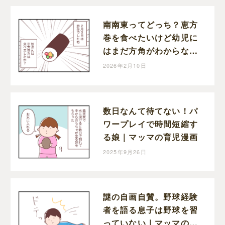
南南東ってどっち？恵方
巻を食べたいけど幼児に
はまだ方角がわからない
｜マッマの育児漫画
2026年2月10日
数日なんて待てない！パ
ワープレイで時間短縮す
る娘｜マッマの育児漫画
2025年9月26日
謎の自画自賛。野球経験
者を語る息子は野球を習
っていない｜マッマの育